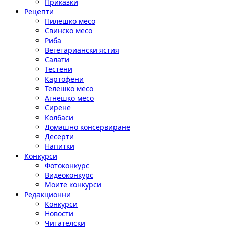
Приказки
Рецепти
Пилешко месо
Свинско месо
Риба
Вегетариански ястия
Салати
Тестени
Картофени
Телешко месо
Агнешко месо
Сирене
Колбаси
Домашно консервиране
Десерти
Напитки
Конкурси
Фотоконкурс
Видеоконкурс
Моите конкурси
Редакционни
Конкурси
Новости
Читателски