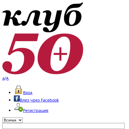
a
/
A
Вход
Влез чрез Facebook
Регистрация