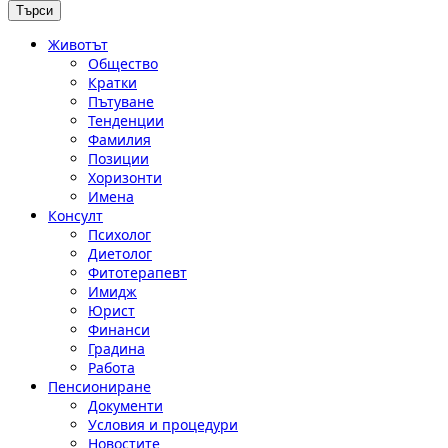
Животът
Общество
Кратки
Пътуване
Тенденции
Фамилия
Позиции
Хоризонти
Имена
Консулт
Психолог
Диетолог
Фитотерапевт
Имидж
Юрист
Финанси
Градина
Работа
Пенсиониране
Документи
Условия и процедури
Новостите