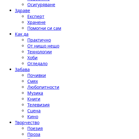
Осигуряване
Здраве
Експерт
Хранене
Помогни си сам
Как да
Практично
От нищо нещо
Технологии
Хоби
Огледало
Забава
Почивки
Смях
Любопитности
Музика
Книги
Телевизия
Сцена
Кино
Творчество
Поезия
Проза