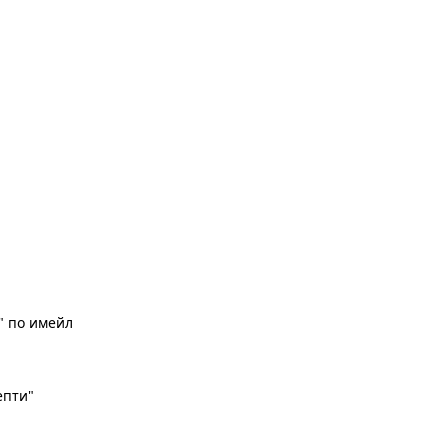
" по имейл
цепти"