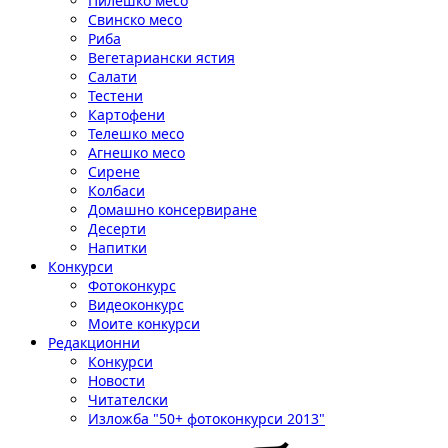
Пилешко месо
Свинско месо
Риба
Вегетариански ястия
Салати
Тестени
Картофени
Телешко месо
Агнешко месо
Сирене
Колбаси
Домашно консервиране
Десерти
Напитки
Конкурси
Фотоконкурс
Видеоконкурс
Моите конкурси
Редакционни
Конкурси
Новости
Читателски
Изложба "50+ фотоконкурси 2013"