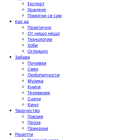
Експерт
Хранене
Помогни си сам
Как да
Практично
От нищо нещо
Технологии
Хоби
Огледало
Забава
Почивки
Смях
Любопитности
Музика
Книги
Телевизия
Сцена
Кино
Творчество
Поезия
Проза
Приказки
Рецепти