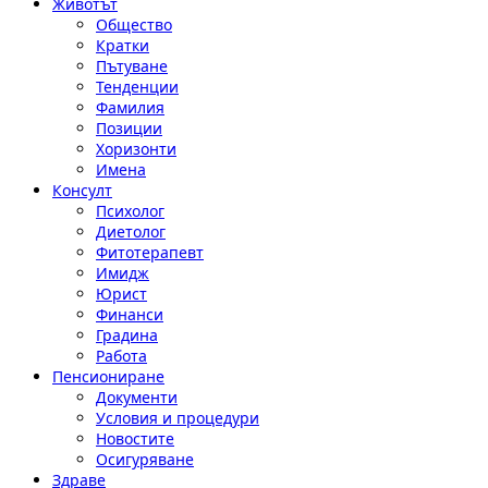
Животът
Общество
Кратки
Пътуване
Тенденции
Фамилия
Позиции
Хоризонти
Имена
Консулт
Психолог
Диетолог
Фитотерапевт
Имидж
Юрист
Финанси
Градина
Работа
Пенсиониране
Документи
Условия и процедури
Новостите
Осигуряване
Здраве