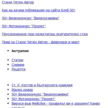
Стани Четен Автор
Как да качим публикация на сайта Клуб 50+
50+ Видеоконкурс "Видеоусмивки"
50+ Фотоконкурс "Пролет"
Пенсиониране при недостигащ осигурителен стаж
Теми за Стани Четен Автор - февруари и март
Актуални
Статии
Снимки
Рецепти
Ст. Л. Костов и българската комедия
Малко хумор
50+ Видеоконкурс "Видеоусмивки"
50+ Фотоконкурс "Пролет"
Вируси във Фейсбук - профилът ви е заразен? Какво
следва?