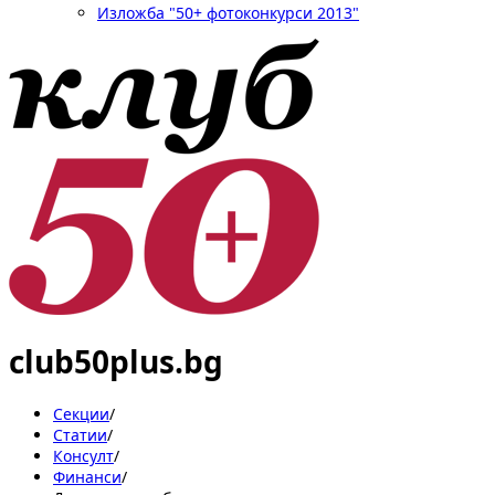
Изложба "50+ фотоконкурси 2013"
club50plus.bg
Секции
/
Статии
/
Консулт
/
Финанси
/