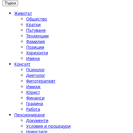
Животът
Общество
Кратки
Пътуване
Тенденции
Фамилия
Позиции
Хоризонти
Имена
Консулт
Психолог
Диетолог
Фитотерапевт
Имидж
Юрист
Финанси
Градина
Работа
Пенсиониране
Документи
Условия и процедури
Новостите