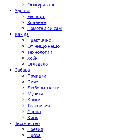
Осигуряване
Здраве
Експерт
Хранене
Помогни си сам
Как да
Практично
От нищо нещо
Технологии
Хоби
Огледало
Забава
Почивки
Смях
Любопитности
Музика
Книги
Телевизия
Сцена
Кино
Творчество
Поезия
Проза