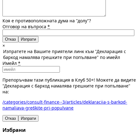
Коя е противоположната дума на "долу"?
Отговор на въпроса
*
Отказ
×
Изпратете на Вашите приятели линк към "Декларация с
баркод намалява грешките при попълване" по имейл
Имейл
*
Препоръчвам тази публикация в Клуб 50+! Можете да видите
"Декларация с баркод намалява грешките при попълване"
на:
/categories/consult-finance--3/articles/deklaraciia-s-barkod-
namaliava-gre6kite-pri-populvane
Отказ
Изпрати
Избрани