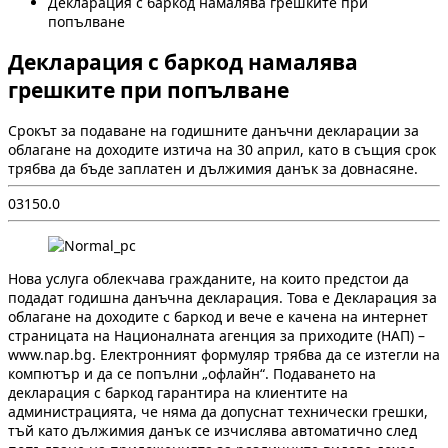
Декларация с баркод намалява грешките при
попълване
Декларация с баркод намалява
грешките при попълване
Срокът за подаване на годишните данъчни декларации за
облагане на доходите изтича на 30 април, като в същия срок
трябва да бъде заплатен и дължимия данък за довнасяне.
0
315
0.0
Нова услуга облекчава гражданите, на които предстои да
подадат годишна данъчна декларация. Това е Декларация за
облагане на доходите с баркод и вече е качена на интернет
страницата на Националната агенция за приходите (НАП) –
www.nap.bg. Електронният формуляр трябва да се изтегли на
компютър и да се попълни „офлайн“. Подаването на
декларация с баркод гарантира на клиентите на
администрацията, че няма да допуснат технически грешки,
тъй като дължимия данък се изчислява автоматично след