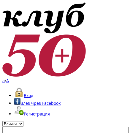
a
/
A
Вход
Влез чрез Facebook
Регистрация