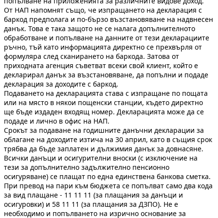
попълване на приложенията за различните видове доход.
От НАП напомнят също, че изпращането на декларация с
баркод предполага и по-бързо възстановяване на надвнесен
данък. Това е така защото не се налага допълнителното
обработване и попълване на данните от тези декларациите
ръчно, тъй като информацията директно се прехвърля от
формуляра след сканирането на баркода. Затова от
приходната агенция съветват всеки свой клиент, който е
декларирал данък за възстановяване, да попълни и подаде
декларация за доходите с баркод.
Подаването на декларацията става с изпращане по пощата
или на място в някои пощенски станции, където директно
ще бъде издаден входящ номер. Декларацията може да се
подаде и лично в офис на НАП.
Срокът за подаване на годишните данъчни декларации за
облагане на доходите изтича на 30 април, като в същия срок
трябва да бъде заплатен и дължимия данък за довнасяне.
Всички данъци и осигурителни вноски (с изключение на
тези за допълнително задължително пенсионно
осигуряване) се плащат по една единствена банкова сметка.
При превод на пари към бюджета се попълват само два кода
за вид плащане - 11 11 11 (за плащания за данъци и
осигуровки) и 58 11 11 (за плащания за ДЗПО). Не е
необходимо и попълването на изрично основание за