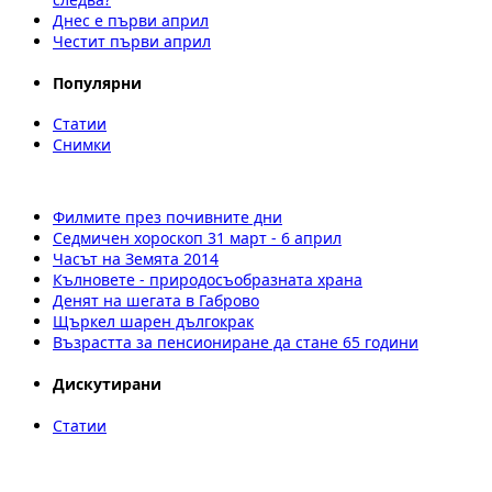
Днес е първи април
Честит първи април
Популярни
Статии
Снимки
Филмите през почивните дни
Седмичен хороскоп 31 март - 6 април
Часът на Земята 2014
Кълновете - природосъобразната храна
Денят на шегата в Габрово
Щъркел шарен дългокрак
Възрастта за пенсиониране да стане 65 години
Дискутирани
Статии