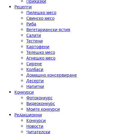
Приказки
Рецепти
Пилешко месо
Свинско месо
Риба
Вегетариански ястия
Салати
Тестени
Картофени
Телешко месо
Агнешко месо
Сирене
Колбаси
Домашно консервиране
Десерти
Напитки
Конкурси
Фотоконкурс
Видеоконкурс
Моите конкурси
Редакционни
Конкурси
Новости
Читателски