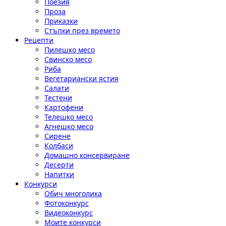
Поезия
Проза
Приказки
Стъпки през времето
Рецепти
Пилешко месо
Свинско месо
Риба
Вегетариански ястия
Салати
Тестени
Картофени
Телешко месо
Агнешко месо
Сирене
Колбаси
Домашно консервиране
Десерти
Напитки
Конкурси
Обич многолика
Фотоконкурс
Видеоконкурс
Моите конкурси