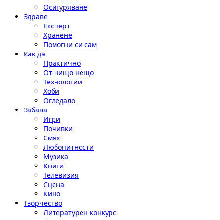
Осигуряване
Здраве
Експерт
Хранене
Помогни си сам
Как да
Практично
От нищо нещо
Технологии
Хоби
Огледало
Забава
Игри
Почивки
Смях
Любопитности
Музика
Книги
Телевизия
Сцена
Кино
Творчество
Литературен конкурс