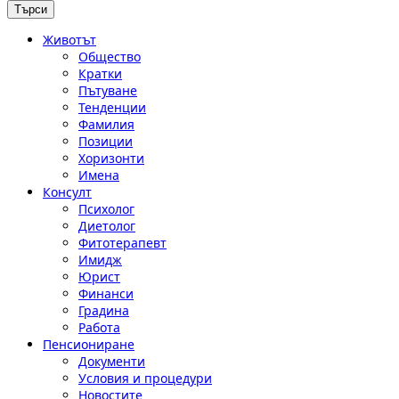
Животът
Общество
Кратки
Пътуване
Тенденции
Фамилия
Позиции
Хоризонти
Имена
Консулт
Психолог
Диетолог
Фитотерапевт
Имидж
Юрист
Финанси
Градина
Работа
Пенсиониране
Документи
Условия и процедури
Новостите