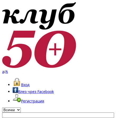
a
/
A
Вход
Влез чрез Facebook
Регистрация