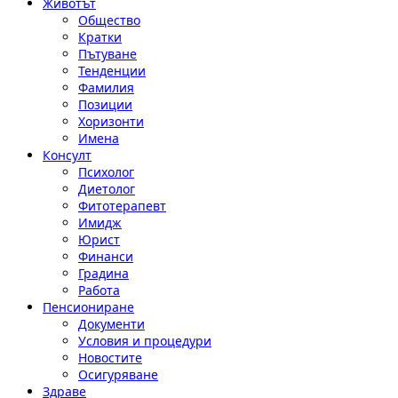
Животът
Общество
Кратки
Пътуване
Тенденции
Фамилия
Позиции
Хоризонти
Имена
Консулт
Психолог
Диетолог
Фитотерапевт
Имидж
Юрист
Финанси
Градина
Работа
Пенсиониране
Документи
Условия и процедури
Новостите
Осигуряване
Здраве