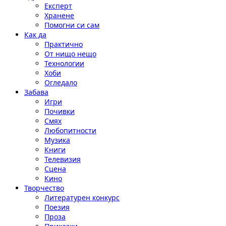
Експерт
Хранене
Помогни си сам
Как да
Практично
От нищо нещо
Технологии
Хоби
Огледало
Забава
Игри
Почивки
Смях
Любопитности
Музика
Книги
Телевизия
Сцена
Кино
Творчество
Литературен конкурс
Поезия
Проза