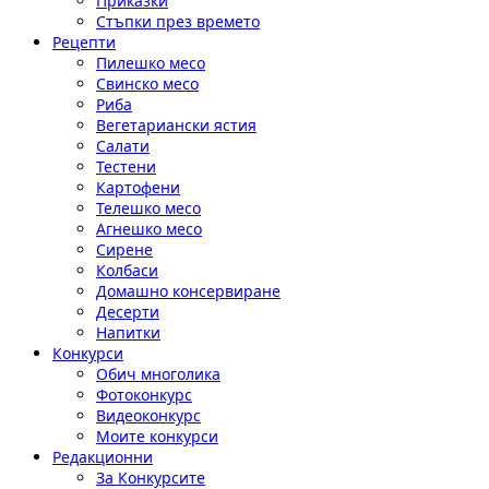
Приказки
Стъпки през времето
Рецепти
Пилешко месо
Свинско месо
Риба
Вегетариански ястия
Салати
Тестени
Картофени
Телешко месо
Агнешко месо
Сирене
Колбаси
Домашно консервиране
Десерти
Напитки
Конкурси
Обич многолика
Фотоконкурс
Видеоконкурс
Моите конкурси
Редакционни
За Конкурсите