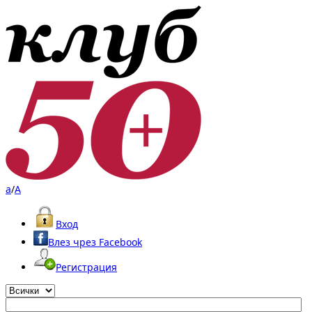
a
/
A
Вход
Влез чрез Facebook
Регистрация