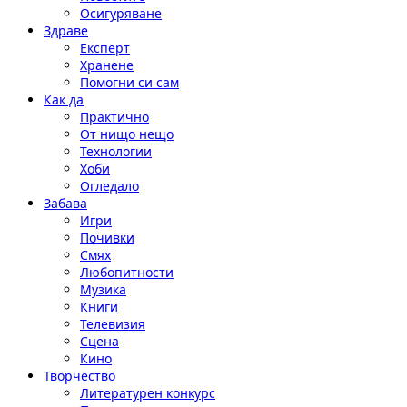
Осигуряване
Здраве
Експерт
Хранене
Помогни си сам
Как да
Практично
От нищо нещо
Технологии
Хоби
Огледало
Забава
Игри
Почивки
Смях
Любопитности
Музика
Книги
Телевизия
Сцена
Кино
Творчество
Литературен конкурс