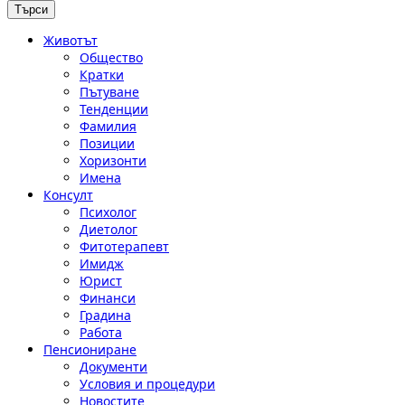
Животът
Общество
Кратки
Пътуване
Тенденции
Фамилия
Позиции
Хоризонти
Имена
Консулт
Психолог
Диетолог
Фитотерапевт
Имидж
Юрист
Финанси
Градина
Работа
Пенсиониране
Документи
Условия и процедури
Новостите