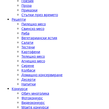
Поезия
Проза
Приказки
Стъпки през времето
Рецепти
Пилешко месо
Свинско месо
Риба
Вегетариански ястия
Салати
Тестени
Картофени
Телешко месо
Агнешко месо
Сирене
Колбаси
Домашно консервиране
Десерти
Напитки
Конкурси
Обич многолика
Фотоконкурс
Видеоконкурс
Моите конкурси