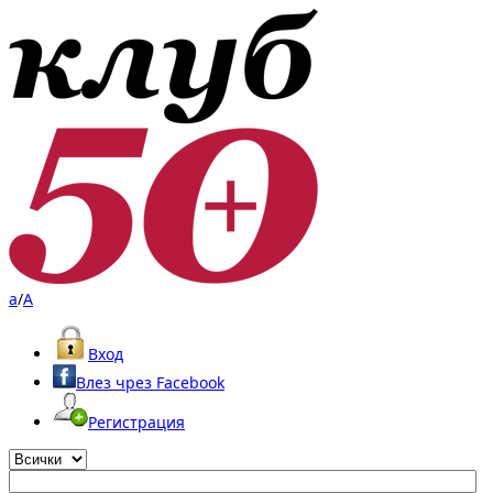
a
/
A
Вход
Влез чрез Facebook
Регистрация