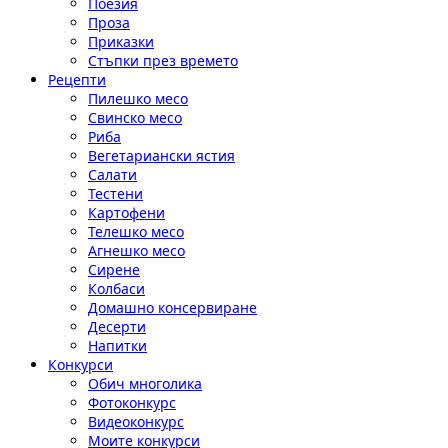
Поезия
Проза
Приказки
Стъпки през времето
Рецепти
Пилешко месо
Свинско месо
Риба
Вегетариански ястия
Салати
Тестени
Картофени
Телешко месо
Агнешко месо
Сирене
Колбаси
Домашно консервиране
Десерти
Напитки
Конкурси
Обич многолика
Фотоконкурс
Видеоконкурс
Моите конкурси