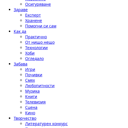
Осигуряване
Здраве
Експерт
Хранене
Помогни си сам
Как да
Практично
От нищо нещо
Технологии
Хоби
Огледало
Забава
Игри
Почивки
Смях
Любопитности
Музика
Книги
Телевизия
Сцена
Кино
Творчество
Литературен конкурс