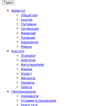
Животът
Общество
Кратки
Пътуване
Тенденции
Фамилия
Позиции
Хоризонти
Имена
Консулт
Психолог
Диетолог
Фитотерапевт
Имидж
Юрист
Финанси
Градина
Работа
Пенсиониране
Документи
Условия и процедури
Новостите