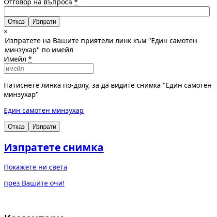
Отговор на въпроса
*
Отказ
×
Изпратете на Вашите приятели линк към "Един самотен
минзухар" по имейл
Имейл
*
Натиснете линка по-долу, за да видите снимка "Един самотен
минзухар"
Един самотен минзухар
Отказ
Изпрати
Изпратете снимка
Покажете ни света
през Вашите очи!