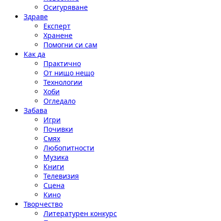
Осигуряване
Здраве
Експерт
Хранене
Помогни си сам
Как да
Практично
От нищо нещо
Технологии
Хоби
Огледало
Забава
Игри
Почивки
Смях
Любопитности
Музика
Книги
Телевизия
Сцена
Кино
Творчество
Литературен конкурс