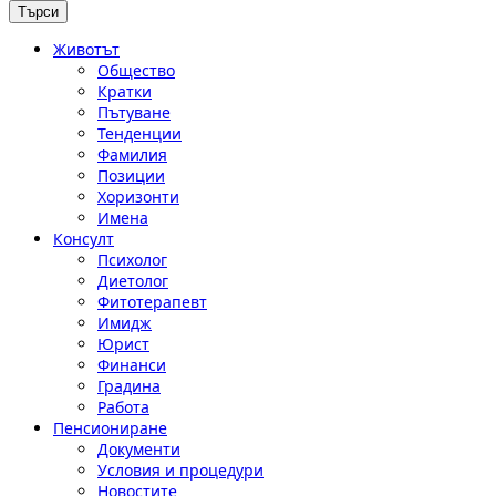
Животът
Общество
Кратки
Пътуване
Тенденции
Фамилия
Позиции
Хоризонти
Имена
Консулт
Психолог
Диетолог
Фитотерапевт
Имидж
Юрист
Финанси
Градина
Работа
Пенсиониране
Документи
Условия и процедури
Новостите