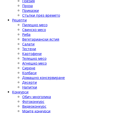
Поезия
Проза
Приказки
Стъпки през времето
Рецепти
Пилешко месо
Свинско месо
Риба
Вегетариански ястия
Салати
Тестени
Картофени
Телешко месо
Агнешко месо
Сирене
Колбаси
Домашно консервиране
Десерти
Напитки
Конкурси
Обич многолика
Фотоконкурс
Видеоконкурс
Моите конкурси