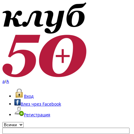
a
/
A
Вход
Влез чрез Facebook
Регистрация