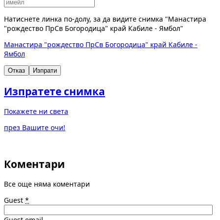
Натиснете линка по-долу, за да видите снимка "Манастира
"рождество ПрСв Богородица" край Кабиле - Ямбол"
Манастира "рождество ПрСв Богородица" край Кабиле -
Ямбол
Отказ
Изпрати
Изпратете снимка
Покажете ни света
през Вашите очи!
Коментари
Все още няма коментари
Guest
*
Guest email