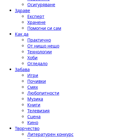
Осигуряване
Здраве
Експерт
Хранене
Помогни си сам
Как да
Практично
От нищо нещо
Технологии
Хоби
Огледало
Забава
Игри
Почивки
Смях
Любопитности
Музика
Книги
Телевизия
Сцена
Кино
Творчество
Литературен конкурс