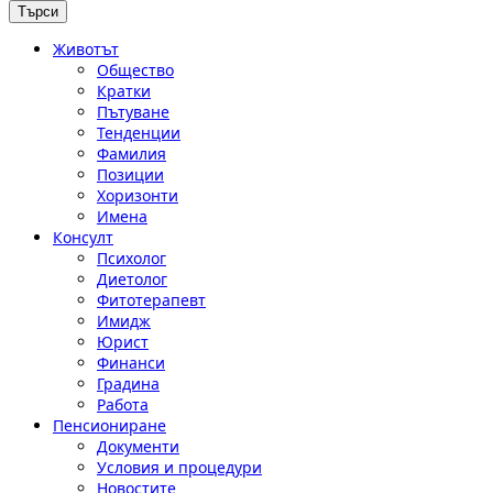
Животът
Общество
Кратки
Пътуване
Тенденции
Фамилия
Позиции
Хоризонти
Имена
Консулт
Психолог
Диетолог
Фитотерапевт
Имидж
Юрист
Финанси
Градина
Работа
Пенсиониране
Документи
Условия и процедури
Новостите