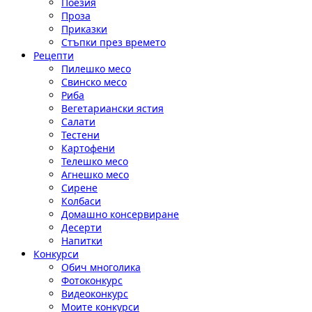
Поезия
Проза
Приказки
Стъпки през времето
Рецепти
Пилешко месо
Свинско месо
Риба
Вегетариански ястия
Салати
Тестени
Картофени
Телешко месо
Агнешко месо
Сирене
Колбаси
Домашно консервиране
Десерти
Напитки
Конкурси
Обич многолика
Фотоконкурс
Видеоконкурс
Моите конкурси