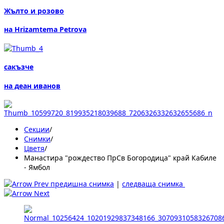
Жълто и розово
на Hrizamtema Petrova
сакъзче
на деан иванов
Секции
/
Снимки
/
Цветя
/
Манастира "рождество ПрСв Богородица" край Кабиле
- Ямбол
предишна снимка
|
следваща снимка