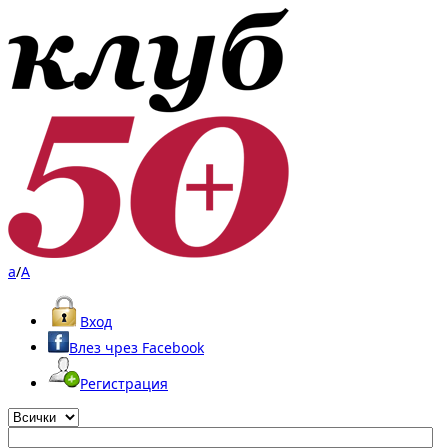
a
/
A
Вход
Влез чрез Facebook
Регистрация