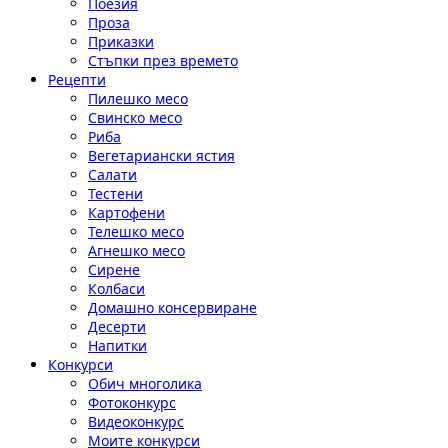
Поезия
Проза
Приказки
Стъпки през времето
Рецепти
Пилешко месо
Свинско месо
Риба
Вегетариански ястия
Салати
Тестени
Картофени
Телешко месо
Агнешко месо
Сирене
Колбаси
Домашно консервиране
Десерти
Напитки
Конкурси
Обич многолика
Фотоконкурс
Видеоконкурс
Моите конкурси