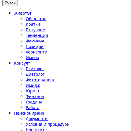
Животът
Общество
Кратки
Пътуване
Тенденции
Фамилия
Позиции
Хоризонти
Имена
Консулт
Психолог
Диетолог
Фитотерапевт
Имидж
Юрист
Финанси
Градина
Работа
Пенсиониране
Документи
Условия и процедури
Новостите