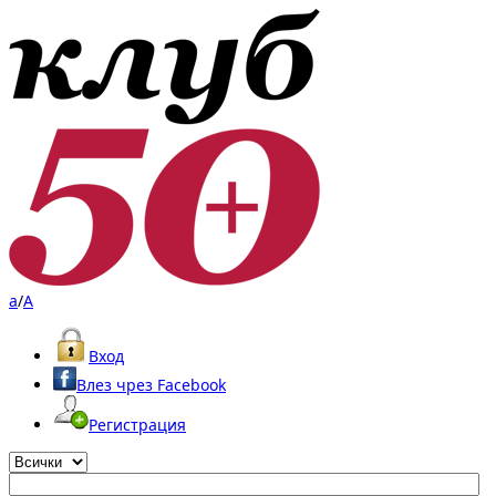
a
/
A
Вход
Влез чрез Facebook
Регистрация