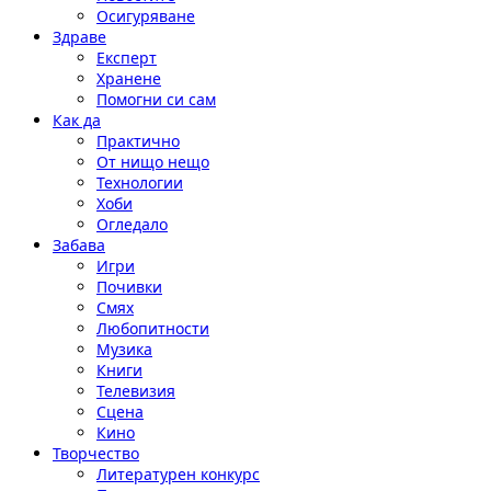
Осигуряване
Здраве
Експерт
Хранене
Помогни си сам
Как да
Практично
От нищо нещо
Технологии
Хоби
Огледало
Забава
Игри
Почивки
Смях
Любопитности
Музика
Книги
Телевизия
Сцена
Кино
Творчество
Литературен конкурс