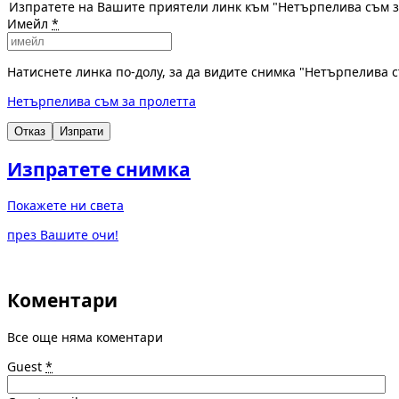
Изпратете на Вашите приятели линк към "Нетърпелива съм з
Имейл
*
Натиснете линка по-долу, за да видите снимка "Нетърпелива 
Нетърпелива съм за пролетта
Отказ
Изпрати
Изпратете снимка
Покажете ни света
през Вашите очи!
Коментари
Все още няма коментари
Guest
*