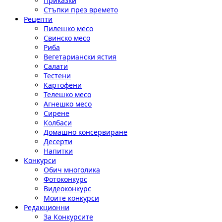
Приказки
Стъпки през времето
Рецепти
Пилешко месо
Свинско месо
Риба
Вегетариански ястия
Салати
Тестени
Картофени
Телешко месо
Агнешко месо
Сирене
Колбаси
Домашно консервиране
Десерти
Напитки
Конкурси
Обич многолика
Фотоконкурс
Видеоконкурс
Моите конкурси
Редакционни
За Конкурсите