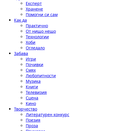
Експерт
Хранене
Помогни си сам
Как да
Практично
От нищо нещо
Технологии
Хоби
Огледало
Забава
Игри
Почивки
Смях
Любопитности
Музика
Книги
Телевизия
Сцена
Кино
Творчество
Литературен конкурс
Поезия
Проза