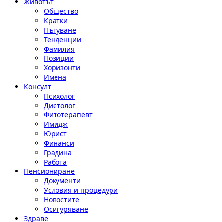
Животът
Общество
Кратки
Пътуване
Тенденции
Фамилия
Позиции
Хоризонти
Имена
Консулт
Психолог
Диетолог
Фитотерапевт
Имидж
Юрист
Финанси
Градина
Работа
Пенсиониране
Документи
Условия и процедури
Новостите
Осигуряване
Здраве