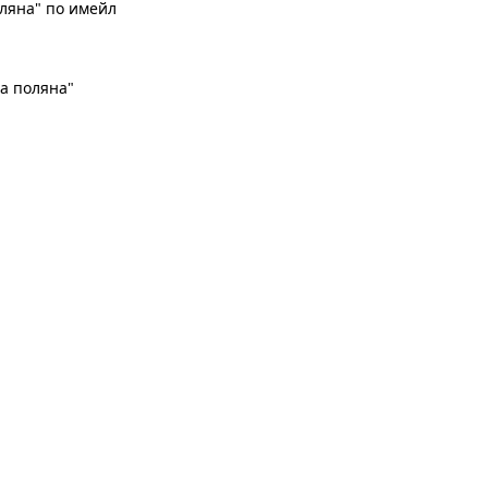
ляна" по имейл
на поляна"