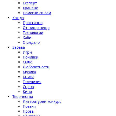
Експерт
Хранене
Помогни си сам
Как да
Практично
От нищо нещо
Технологии
Хоби
Огледало
Забава
Игри
Почивки
Смях
Любопитности
Музика
Книги
Телевизия
Сцена
Кино
Творчество
Литературен конкурс
Поезия
Проза