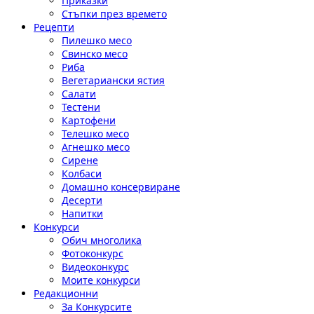
Приказки
Стъпки през времето
Рецепти
Пилешко месо
Свинско месо
Риба
Вегетариански ястия
Салати
Тестени
Картофени
Телешко месо
Агнешко месо
Сирене
Колбаси
Домашно консервиране
Десерти
Напитки
Конкурси
Обич многолика
Фотоконкурс
Видеоконкурс
Моите конкурси
Редакционни
За Конкурсите