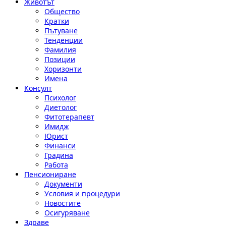
Животът
Общество
Кратки
Пътуване
Тенденции
Фамилия
Позиции
Хоризонти
Имена
Консулт
Психолог
Диетолог
Фитотерапевт
Имидж
Юрист
Финанси
Градина
Работа
Пенсиониране
Документи
Условия и процедури
Новостите
Осигуряване
Здраве