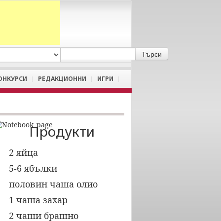
A
/
a
ОНКУРСИ
РЕДАКЦИОННИ
ИГРИ
Продукти
2 яйца

5-6 ябълки

половин чаша олио

1 чаша захар

2 чаши брашно
