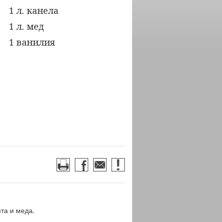
1 л. канела

1 л. мед

1 ванилия
та и меда.