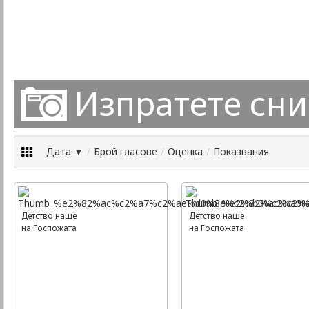
Изпратете сн
Дата ▼
/
Брой гласове
/
Оценка
/
Показвания
Детство наше
Детство наше
на Госпожата
на Госпожата