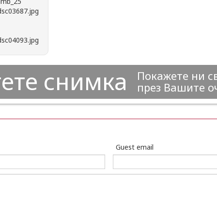
ете снимка
Покажете ни с
през Вашите о
Guest email