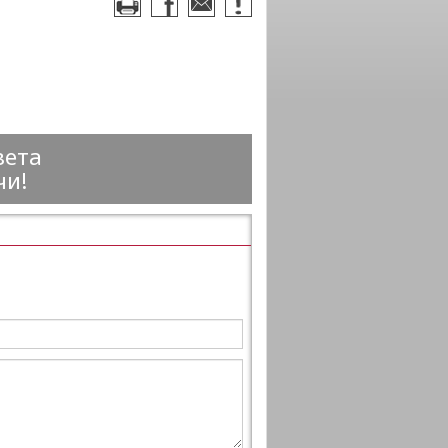
вета
чи!