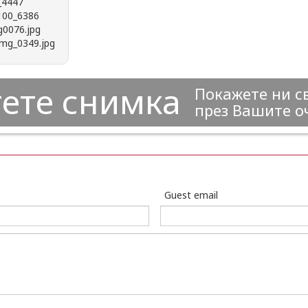
ете снимка
Покажете ни с
през Вашите о
Guest email