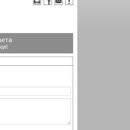
вета
чи!