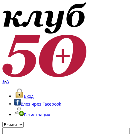
a
/
A
Вход
Влез чрез Facebook
Регистрация