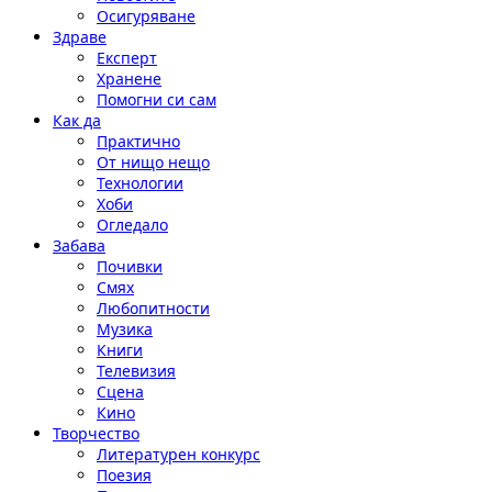
Осигуряване
Здраве
Експерт
Хранене
Помогни си сам
Как да
Практично
От нищо нещо
Технологии
Хоби
Огледало
Забава
Почивки
Смях
Любопитности
Музика
Книги
Телевизия
Сцена
Кино
Творчество
Литературен конкурс
Поезия