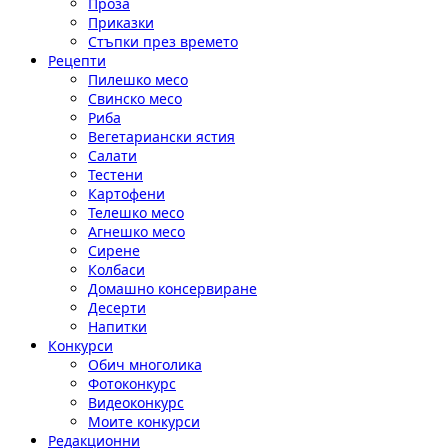
Проза
Приказки
Стъпки през времето
Рецепти
Пилешко месо
Свинско месо
Риба
Вегетариански ястия
Салати
Тестени
Картофени
Телешко месо
Агнешко месо
Сирене
Колбаси
Домашно консервиране
Десерти
Напитки
Конкурси
Обич многолика
Фотоконкурс
Видеоконкурс
Моите конкурси
Редакционни