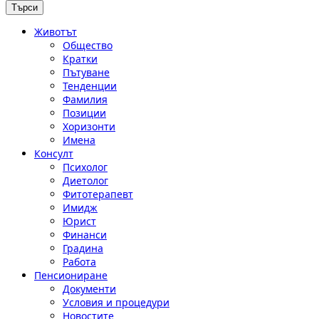
Животът
Общество
Кратки
Пътуване
Тенденции
Фамилия
Позиции
Хоризонти
Имена
Консулт
Психолог
Диетолог
Фитотерапевт
Имидж
Юрист
Финанси
Градина
Работа
Пенсиониране
Документи
Условия и процедури
Новостите