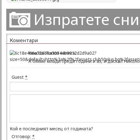
Изпратете сн
Коментари
Никола Попов написа:
А бяхме млади преди години и аз, и даскал Николов
Guest
*
Кой е последният месец от годината?
Отговор:
*