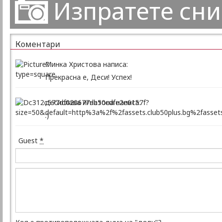
Изпратете сн
Коментари
Минка Христова написа:
Прекрасна е, Деси! Успех!
десислава игнатова написа:
:)
Guest
*