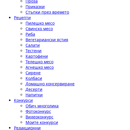
Проза
Приказки
Стъпки през времето
Рецепти
Пилешко месо
Свинско месо
Риба
Вегетариански ястия
Салати
Тестени
Картофени
Телешко месо
Агнешко месо
Сирене
Колбаси
Домашно консервиране
Десерти
Напитки
Конкурси
Обич многолика
Фотоконкурс
Видеоконкурс
Моите конкурси
Редакционни