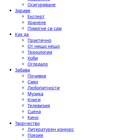
Осигуряване
Здраве
Експерт
Хранене
Помогни си сам
Как да
Практично
От нищо нещо
Технологии
Хоби
Огледало
Забава
Почивки
Смях
Любопитности
Музика
Книги
Телевизия
Сцена
Кино
Творчество
Литературен конкурс
Поезия