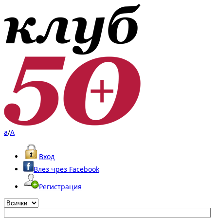
a
/
A
Вход
Влез чрез Facebook
Регистрация