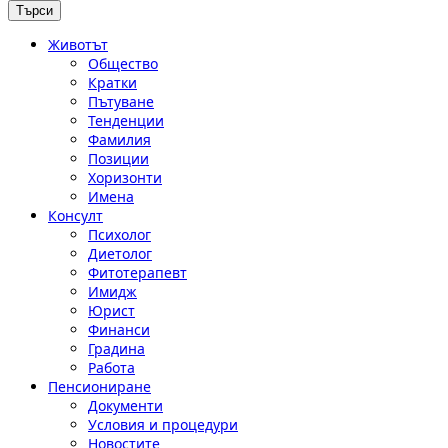
Животът
Общество
Кратки
Пътуване
Тенденции
Фамилия
Позиции
Хоризонти
Имена
Консулт
Психолог
Диетолог
Фитотерапевт
Имидж
Юрист
Финанси
Градина
Работа
Пенсиониране
Документи
Условия и процедури
Новостите