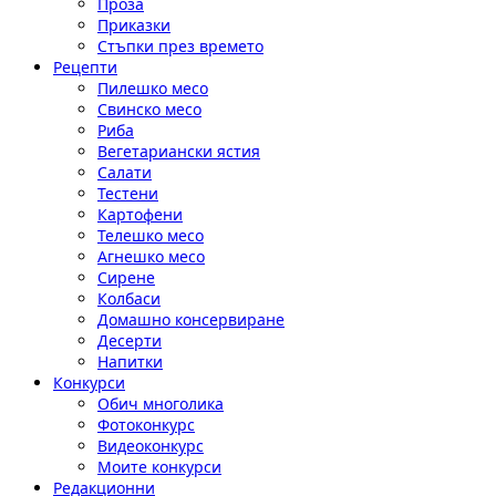
Проза
Приказки
Стъпки през времето
Рецепти
Пилешко месо
Свинско месо
Риба
Вегетариански ястия
Салати
Тестени
Картофени
Телешко месо
Агнешко месо
Сирене
Колбаси
Домашно консервиране
Десерти
Напитки
Конкурси
Обич многолика
Фотоконкурс
Видеоконкурс
Моите конкурси
Редакционни