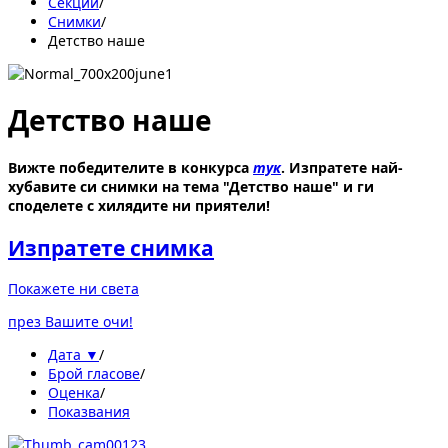
Секции
/
Снимки
/
Детство наше
Детство наше
Вижте победителите в конкурса
тук
. Изпратете най-
хубавите си снимки на тема "Детство наше" и ги
споделете с хилядите ни приятели!
Изпратете снимка
Покажете ни света
през Вашите очи!
Дата ▼
/
Брой гласове
/
Оценка
/
Показвания