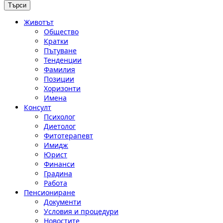
Животът
Общество
Кратки
Пътуване
Тенденции
Фамилия
Позиции
Хоризонти
Имена
Консулт
Психолог
Диетолог
Фитотерапевт
Имидж
Юрист
Финанси
Градина
Работа
Пенсиониране
Документи
Условия и процедури
Новостите