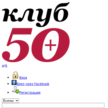
a
/
A
Вход
Влез чрез Facebook
Регистрация