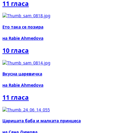
11 гласа
Ето така се позира
на Rabie Ahmedova
10 гласа
Вкусна царевичка
на Rabie Ahmedova
11 гласа
Царицата баба и малката принцеса
на Сена Димова