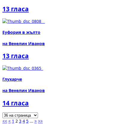
13 гласа
Еуфория в жълто
на Венелин Иванов
13 гласа
Глухарче
на Венелин Иванов
14 гласа
<<
<
1
2
3
4
5
...
>
>>