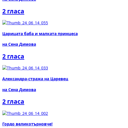
2 гласа
Царицата баба и малката принцеса
на Сена Димова
2 гласа
Александра-стража на Царевец
на Сена Димова
2 гласа
Гордо великотърновче!