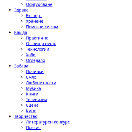
Осигуряване
Здраве
Експерт
Хранене
Помогни си сам
Как да
Практично
От нищо нещо
Технологии
Хоби
Огледало
Забава
Почивки
Смях
Любопитности
Музика
Книги
Телевизия
Сцена
Кино
Творчество
Литературен конкурс
Поезия