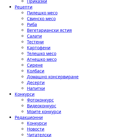
Приказки
Рецепти
Пилешко месо
Свинско месо
Риба
Вегетариански ястия
Салати
Тестени
Картофени
Телешко месо
Агнешко месо
Сирене
Колбаси
Домашно консервиране
Десерти
Напитки
Конкурси
Фотоконкурс
Видеоконкурс
Моите конкурси
Редакционни
Конкурси
Новости
Читателски