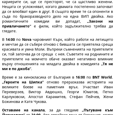
кариерите си, ще се престорят, че са щастливо женени.
Нещата се усложняват, когато двамата постепенно започват
да се влюбват един в друг. В същото време те са опоненти в
съда по бракоразводното дело на една ВИП двойка. Ако
романтичните комедии ви допадат,
„Закони на
привличането“
е филм, който задължително трябва да
гледате.
В
14:00
по
Nova
чаровният Кърк, който работи на летището
и мечтае да се събере отново с бившата си приятелка среща
красивата и умна Моли. Въпреки съмненията на приятелите
си, той започва да се среща с нея. Съветите на роднините и
приятелите на момчето обаче оказват негативно влияние
върху отношенията на младата двойка в комедията
„Тя не
ми е по джоба“
.
Време е за кинокласика от България в
16:00
по
BNT World
.
„Героите на Шипка“
отново преразказва историята на
великите боеве на паметния връх. Участват Иван
Переверзев, Виктор Авдюшко, Георги Юматов, Петко
Карлуковски, Апостол Карамитев, Стефан Пейчев, Жени
Божинова и Катя Чукова.
Оставаме на канала
, за да гледаме
„Пътуване към
Йерусалим“
от
21:00
. Две еврейски деца от Германия, които