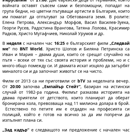
войната оставят съвсем сами и безпомощни, попадат на
група бедни, но цветни пътуващи артисти в България, които
им помагат да отпътуват за Обетованата земя. В ролите:
Елена Петрова, Александър Морфов, Васил Василев-Зуека,
Георги Русев, Радостина Врангова, Татяна Лолова, Красимир
Радков, Христо Мутафчиев, Николай Урумов и др.
В
неделя
с начален час
16:25
е българският филм
„Следвай
ме“
по
BNT World
. Христо Шопов и Биляна Петринска са
Иван и Мария – двама души, които се срещат случайно на
пътя – всеки от тях със своята история и проблеми, но и с
много общо помежду си. И двамата искат изцяло да загърбят
миналото си и да започнат животът се на чисто.
Филм от 2013 са ни приготвили от
bTV
за неделната вечер.
От
20:00
започва
„Емпайър Стейт“
, базиран на истински
случай от 1982-ра година. Филмът разказва историята на
двама приятели от детството, които планират да оберат
бронирана кола, превозваща над 11 милиона долара в брой.
Естествено по петите им е отдаден на професията си
полицай, който е готов на всичко за да им попречи да
изпълнят плана си.
„Зад кадър“
е следващото ни предложение с начален час