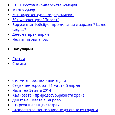
Ст. Л. Костов и българската комедия
Малко хумор
50+ Видеоконкурс "Видеоусмивки"
50+ Фотоконкурс "Пролет"
Вируси във Фейсбук - профилът ви е заразен? Какво
следва?
Днес е първи април
Честит първи април
Популярни
Статии
Снимки
Филмите през почивните дни
Седмичен хороскоп 31 март - 6 април
Часът на Земята 2014
Кълновете - природосъобразната храна
Денят на шегата в Габрово
Щъркел шарен дългокрак
Възрастта за пенсиониране да стане 65 години