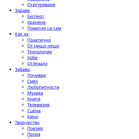
Осигуряване
Здраве
Експерт
Хранене
Помогни си сам
Как да
Практично
От нищо нещо
Технологии
Хоби
Огледало
Забава
Почивки
Смях
Любопитности
Музика
Книги
Телевизия
Сцена
Кино
Творчество
Поезия
Проза