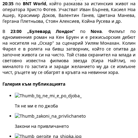
20:35
по
BNT World
, който разказва за истинския живот на
оператора Христо Фотев. Участват Иван Бърнев, Касиел Ноа
Ашер, Красимир Доков, Валентин Ганев, Цветана Манева,
Гергана Плетньова, Стоян Алексиев, Койна Русева и др.
В
23:00
„Булевард Лондон“
по
Nova
. Филмът по
едноименния роман на Кен Бруен и е режисьорския дебют
на носителя на „Оскар” за сценарий Уилям Монахан. Колин
Фарел е в ролята на бивш затворник, който се опитва да
започне живота си на чисто. Той става охранител на млада и
световно известна филмова звезда (Кира Найтли), но
миналото го застига и заради желанието му да се измъкне
чист, ръцете му се обагрят в кръвта на невинни хора.
Галерия към публикацията
Тя не ми е по джоба
Закони на привличането