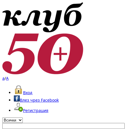
a
/
A
Вход
Влез чрез Facebook
Регистрация