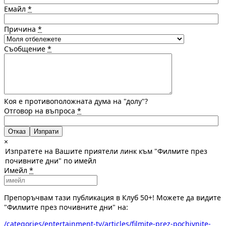
Емайл
*
Причина
*
Съобщение
*
Коя е противоположната дума на "долу"?
Отговор на въпроса
*
Отказ
×
Изпратете на Вашите приятели линк към "Филмите през
почивните дни" по имейл
Имейл
*
Препоръчвам тази публикация в Клуб 50+! Можете да видите
"Филмите през почивните дни" на:
/categories/entertainment-tv/articles/filmite-prez-pochivnite-