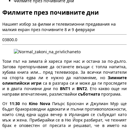
Филмите през почивните дни
Филмите през почивните дни
Нашият избор за филми и телевизионни предавания на
малкия екран през почивните 8 и 9 февруари
0
380
0.0
Този път на зимата ѝ хареса при нас и остана за по-дълго.
Затова препоръчваме да останете вкъщи с топла напитка,
хубава книга или… пред телевизора. За всички почитатели
на спорта едва ли е нужно да напомняме, но
Зимните
олимпийски игри
са в разгара си и може да ги проследите
и в двата почивни дни по
BNT1
и
BNT2
. Ето какво още ни
направи впечатление, разлиствайки
съботната
програма.
От
11:30
по
Kino Nova
Пиърс Броснан и Джулиан Мур ще
бъдат бракоразводни адвокати и пълни противоположности,
които след една щура вечер в Ирландия се събуждат като
мъж и жена. Прибирайки се в Ню Йорк разбират, че техният
брак е оповестен от пресата и решават, че в името на