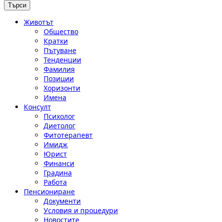
Животът
Общество
Кратки
Пътуване
Тенденции
Фамилия
Позиции
Хоризонти
Имена
Консулт
Психолог
Диетолог
Фитотерапевт
Имидж
Юрист
Финанси
Градина
Работа
Пенсиониране
Документи
Условия и процедури
Новостите