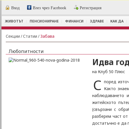
Вход
Влез чрез Facebook
Регистрация
ЖИВОТЪТ
ПЕНСИОНИРАНЕ
ФИНАНСИ
ЗДРАВЕ
КАК ДА
Секции
/
Статии
/
Забава
Любопитности
Идва го
на Клуб 50 Плюс
С
поред изто
Както знае
наблюдаването и
житейското пътеш
(свързани с обра
разберем част от
достатъчно е да п