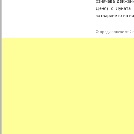
означава движени
Деня) с Луната 
затварянето на н
преди повече от 2 