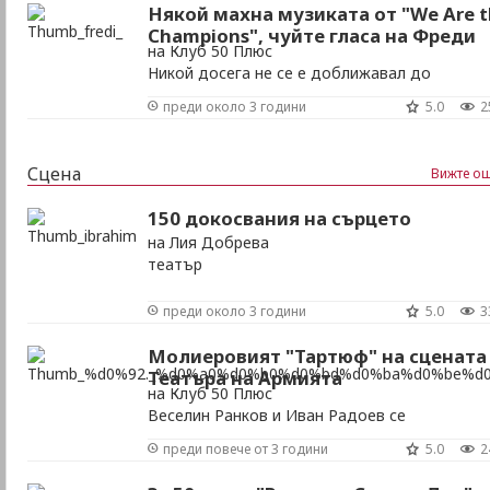
коледни песни на всички времена; според нас
Някой махна музиката от "We Are 
Champions", чуйте гласа на Фреди
на Клуб 50 Плюс
Никой досега не се е доближавал до
невероятните характеристики на неговия гла
преди около 3 години
5.0
2
Сцена
Вижте ощ
150 докосвания на сърцето
на Лия Добрева
театър
преди около 3 години
5.0
3
Молиеровият "Тартюф" на сцената
Театъра на Армията
на Клуб 50 Плюс
Веселин Ранков и Иван Радоев се
превъплащават в незабравимите герои на
преди повече от 3 години
5.0
2
Молиер