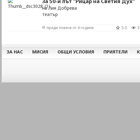
За 50-и път "Рицар на Светия Дух"
на Лия Добрева
театър
преди повече от 4 години
5.0
3
ЗА НАС
МИСИЯ
ОБЩИ УСЛОВИЯ
ПРИЯТЕЛИ
К