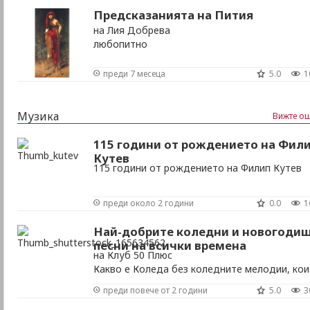
Предсказанията на Пития
на Лия Добрева
любопитно
преди 7 месеца
5.0
1
Музика
Вижте ощ
115 години от рождението на Фил
Кутев
115 години от рождението на Филип Кутев
преди около 2 години
0.0
1
Най-добрите коледни и новогоди
песни на всички времена
на Клуб 50 Плюс
Какво е Коледа без коледните мелодии, ко
всички познаваме? Може би някои от тях са
преди повече от 2 години
5.0
3
втръснали, но по-долу ще направим една
неизчерпателна класация на най-добрите