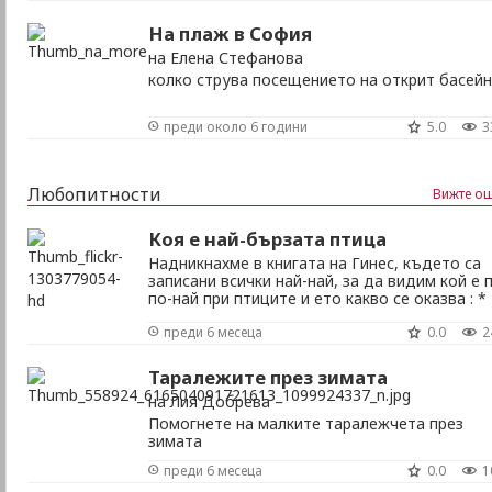
На плаж в София
на Елена Стефанова
колко струва посещението на открит басейн
преди около 6 години
5.0
3
Любопитности
Вижте ощ
Коя е най-бързата птица
Надникнахме в книгата на Гинес, където са
записани всички най-най, за да видим кой е 
по-най при птиците и ето какво се оказва : *
Щраусът е най-бързата земна птица, дости
преди 6 месеца
0.0
2
скорост до 70 км/ч, което го прави истински
шампион. (За да видите снимките в цял разм
кликнете върху тях) * В полет обаче ...
Таралежите през зимата
на Лия Добрева
Помогнете на малките таралежчета през
зимата
преди 6 месеца
0.0
1