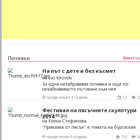
Почивки
Вижте ощ
На път с дете и без късмет
на Ivo Kirovski
За една незабравима почивка и още по-
незабравимото пътуване към нея
преди около 3 години
12
2
Фестивал на пясъчните скулптури
2014
на Елена Стефанова
"Приказки от пясък" е темата на бургаския
фестивал на пясъчните фигури за тази годи
преди почти 6 години
0.0
3