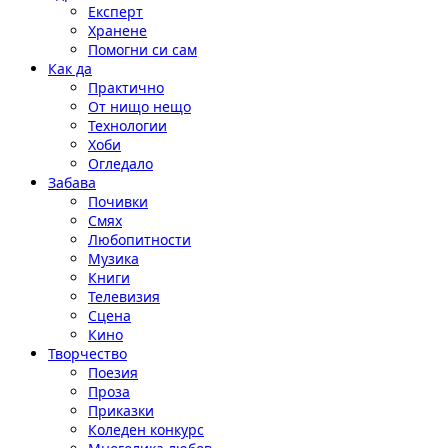
Експерт
Хранене
Помогни си сам
Как да
Практично
От нищо нещо
Технологии
Хоби
Огледало
Забава
Почивки
Смях
Любопитности
Музика
Книги
Телевизия
Сцена
Кино
Творчество
Поезия
Проза
Приказки
Коледен конкурс