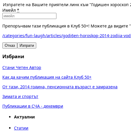
Изпратете на Вашите приятели линк към "Годишен хороскоп 2
Имейл
*
Препоръчвам тази публикация в Клуб 50+! Можете да видите "
/categories/fun-laugh/articles/godi6en-horoskop-2014-zodiia-vod
Отказ
Изпрати
Избрани
Стани Четен Автор
Как да качим публикация на сайта Клуб 50+
От тази, 2014 година, пенсионната възраст е замразена
Зимата и спортът
Публикации в СЧА - декември
Актуални
Статии