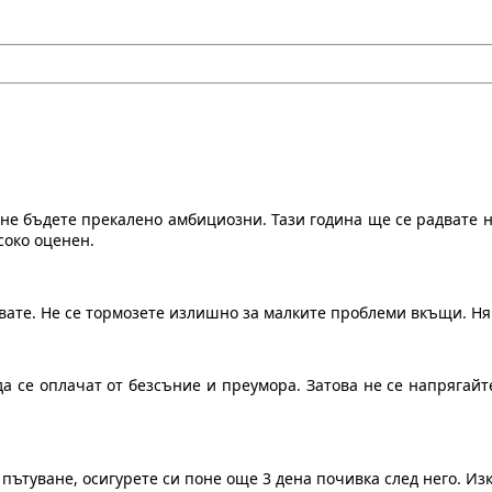
 не бъдете прекалено амбициозни. Тази година ще се радвате 
соко оценен.
авате. Не се тормозете излишно за малките проблеми вкъщи. Ня
да се оплачат от безсъние и преумора. Затова не се напрягайт
 пътуване, осигурете си поне още 3 дена почивка след него. Изк