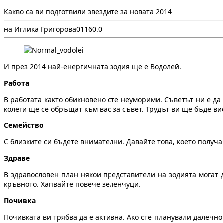
Какво са ви подготвили звездите за новата 2014
на Иглика Григорова
0
116
0.0
И през 2014 най-енергичната зодия ще е Водолей.
Работа
В работата както обикновено сте неуморими. Съветът ни е да
колеги ще се обръщат към вас за съвет. Трудът ви ще бъде ви
Семейство
С близките си бъдете внимателни. Давайте това, което получ
Здраве
В здравословен план някои представители на зодията могат 
кръвното. Хапвайте повече зеленчуци.
Почивка
Почивката ви трябва да е активна. Ако сте планували далечно