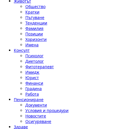
Животът
Общество
Кратки
Пътуване
Тенденции
Фамилия
Позиции
Хоризонти
Имена
Консулт
Психолог
Диетолог
Фитотерапевт
Имидж
Юрист
Финанси
Градина
Работа
Пенсиониране
Документи
Условия и процедури
Новостите
Осигуряване
Здраве