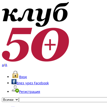
a
/
A
Вход
Влез чрез Facebook
Регистрация