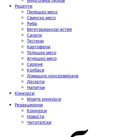
Многолика любов
Рецепти
Пилешко месо
Свинско месо
Риба
Вегетариански ястия
Салати
Тестени
Картофени
Телешко месо
Агнешко месо
Сирене
Колбаси
Домашно консервиране
Десерти
Напитки
Конкурси
Моите конкурси
Редакционни
Конкурси
Новости
Читателски