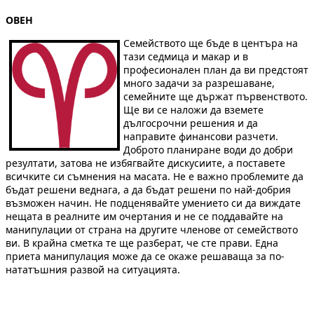
ОВЕН
Семейството ще бъде в центъра на
тази седмица и макар и в
професионален план да ви предстоят
много задачи за разрешаване,
семейните ще държат първенството.
Ще ви се наложи да вземете
дългосрочни решения и да
направите финансови разчети.
Доброто планиране води до добри
резултати, затова не избягвайте дискусиите, а поставете
всичките си съмнения на масата. Не е важно проблемите да
бъдат решени веднага, а да бъдат решени по най-добрия
възможен начин. Не подценявайте умението си да виждате
нещата в реалните им очертания и не се поддавайте на
манипулации от страна на другите членове от семейството
ви. В крайна сметка те ще разберат, че сте прави. Една
приета манипулация може да се окаже решаваща за по-
нататъшния развой на ситуацията.