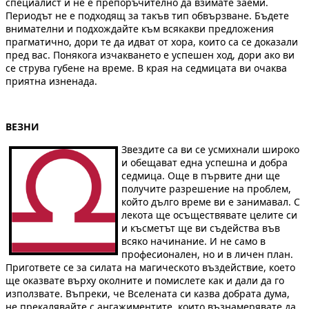
специалист и не е препоръчително да взимате заеми.
Периодът не е подходящ за такъв тип обвързване. Бъдете
внимателни и подхождайте към всякакви предложения
прагматично, дори те да идват от хора, които са се доказали
пред вас. Понякога изчакването е успешен ход, дори ако ви
се струва губене на време. В края на седмицата ви очаква
приятна изненада.
ВЕЗНИ
Звездите са ви се усмихнали широко
и обещават една успешна и добра
седмица. Още в първите дни ще
получите разрешение на проблем,
който дълго време ви е занимавал. С
лекота ще осъществявате целите си
и късметът ще ви съдейства във
всяко начинание. И не само в
професионален, но и в личен план.
Пригответе се за силата на магическото въздействие, което
ще оказвате върху околните и помислете как и дали да го
използвате. Въпреки, че Вселената си казва добрата дума,
не прекалявайте с ангажиментите, които възнамерявате да