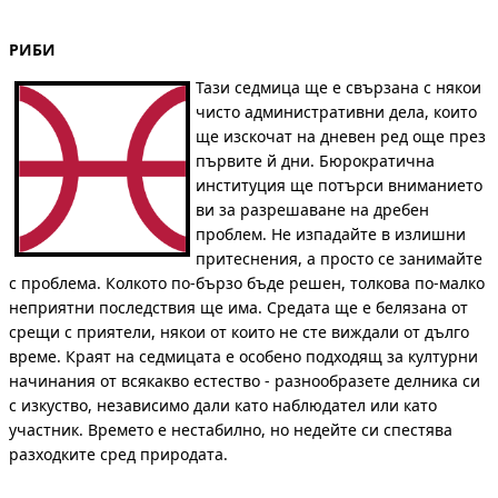
РИБИ
Тази седмица ще е свързана с някои
чисто административни дела, които
ще изскочат на дневен ред още през
първите й дни. Бюрократична
институция ще потърси вниманието
ви за разрешаване на дребен
проблем. Не изпадайте в излишни
притеснения, а просто се занимайте
с проблема. Колкото по-бързо бъде решен, толкова по-малко
неприятни последствия ще има. Средата ще е белязана от
срещи с приятели, някои от които не сте виждали от дълго
време. Краят на седмицата е особено подходящ за културни
начинания от всякакво естество - разнообразете делника си
с изкуство, независимо дали като наблюдател или като
участник. Времето е нестабилно, но недейте си спестява
разходките сред природата.