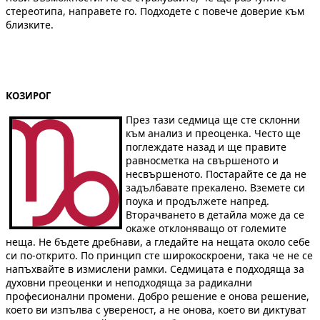
стереотипа, направете го. Подходете с повече доверие към
близките.
К
ОЗИРОГ
През тази седмица ще сте склонни
към анализ и преоценка. Често ще
поглеждате назад и ще правите
равносметка на свършеното и
несвършеното. Постарайте се да не
задълбавате прекалено. Вземете си
поука и продължете напред.
Вторачването в детайла може да се
окаже отклоняващо от големите
неща. Не бъдете дребнави, а гледайте на нещата около себе
си по-открито. По принцип сте широкоскроени, така че не се
напъхвайте в измислени рамки. Седмицата е подходяща за
духовни преоценки и неподходяща за радикални
професионални промени. Добро решение е онова решение,
което ви изпълва с увереност, а не онова, което ви диктуват