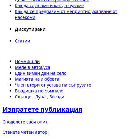
Как да слушаме и как да чуваме
Как да се предпазим от неприятно ухапване от
насекоми
Дискутирани
Статии
Помниш ли
Меле в автобуса
Един зимен ден на село
Магията на любовта
Член втори от устава на съпрузите
Въздишка по съмнало
Слънце , Луна , Звезди
Изпратете публикация
Споделете своя опит.
Станете четен автор!