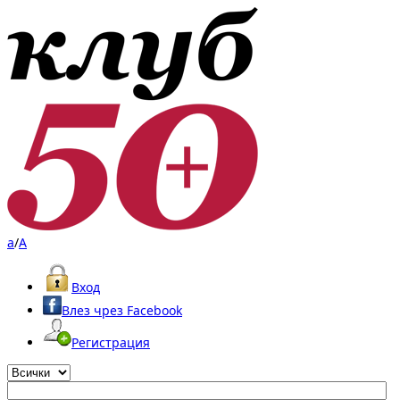
a
/
A
Вход
Влез чрез Facebook
Регистрация