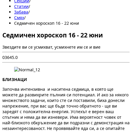
Секции
/
Статии
/
Забава
/
Смях
/
Седмичен хороскоп 16 - 22 юни
Седмичен хороскоп 16 - 22 юни
Звездите ви се усмихват, усмихнете им се и вие
0
364
5.0
БЛИЗНАЦИ
Започва интензивна и наситена седмица, в която ще
можете да развихрите пълния си потенциал. И ако за някого
множеството задачи, които сте си поставили, биха донесли
напрежение, при вас ще бъде точно обратното - ще ви
заредят с положителна енергия. Успехът е верен ваш
спътник и няма да ви изневери. Има вероятност човек от
най-близкото обкръжение да ви подразни с демонстрация на
незаинтересованост. Не проявявайте яда си, а се опитайте