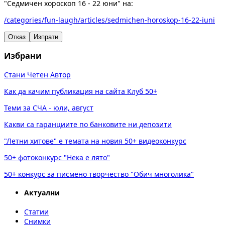
"Седмичен хороскоп 16 - 22 юни" на:
/categories/fun-laugh/articles/sedmichen-horoskop-16-22-iuni
Отказ
Изпрати
Избрани
Стани Четен Автор
Как да качим публикация на сайта Клуб 50+
Теми за СЧА - юли, август
Какви са гаранциите по банковите ни депозити
"Летни хитове" е темата на новия 50+ видеоконкурс
50+ фотоконкурс "Нека е лято"
50+ конкурс за писмено творчество "Обич многолика"
Актуални
Статии
Снимки