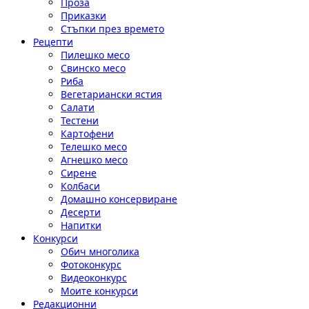
Проза
Приказки
Стъпки през времето
Рецепти
Пилешко месо
Свинско месо
Риба
Вегетариански ястия
Салати
Тестени
Картофени
Телешко месо
Агнешко месо
Сирене
Колбаси
Домашно консервиране
Десерти
Напитки
Конкурси
Обич многолика
Фотоконкурс
Видеоконкурс
Моите конкурси
Редакционни