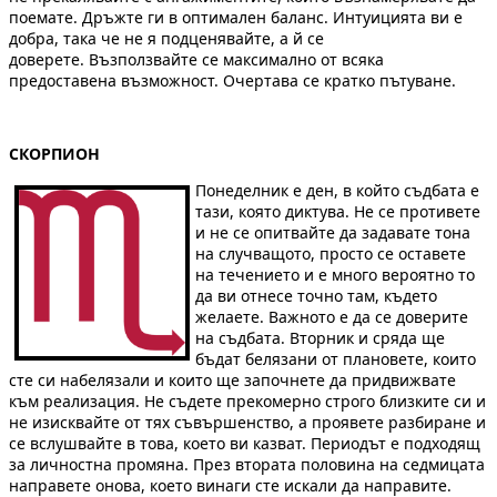
поемате. Дръжте ги в оптимален баланс. Интуицията ви е
добра, така че не я подценявайте, а й се
доверете. Възползвайте се максимално от всяка
предоставена възможност. Очертава се кратко пътуване.
СКОРПИОН
Понеделник е ден, в който съдбата е
тази, която диктува. Не се противете
и не се опитвайте да задавате тона
на случващото, просто се оставете
на течението и е много вероятно то
да ви отнесе точно там, където
желаете. Важното е да се доверите
на съдбата. Вторник и сряда ще
бъдат белязани от плановете, които
сте си набелязали и които ще започнете да придвижвате
към реализация. Не съдете прекомерно строго близките си и
не изисквайте от тях съвършенство, а проявете разбиране и
се вслушвайте в това, което ви казват. Периодът е подходящ
за личностна промяна. През втората половина на седмицата
направете онова, което винаги сте искали да направите.