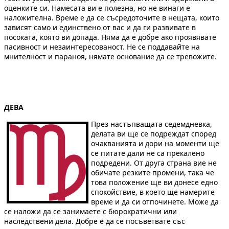
оценките си. Намесата ви е полезна, но не винаги е
наложителна. Време е да се съсредоточите в нещата, които
зависят само и единствено от вас и да ги развивате в
посоката, която ви допада. Няма да е добре ако проявявате
пасивност и незаинтересованост. Не се поддавайте на
мнителност и параноя, нямате основание да се тревожите.
ДЕВА
През настъпващата седемдневка,
делата ви ще се подреждат според
очакванията и дори на моменти ще
се питате дали не са прекалено
подредени. От друга страна вие не
обичате резките промени, така че
това положение ще ви донесе едно
спокойствие, в което ще намерите
време и да си отпочинете. Може да
се наложи да се занимаете с бюрократични или
наследствени дела. Добре е да се посъветвате със