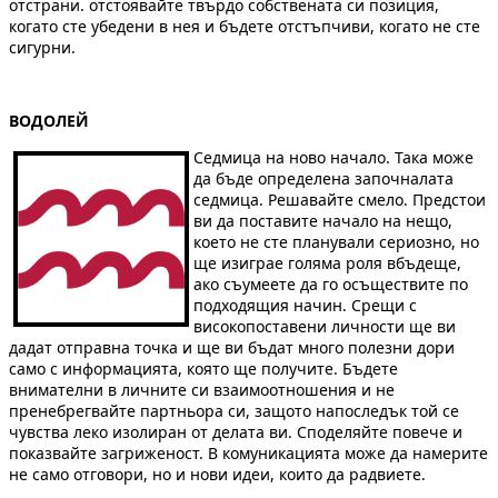
отстрани. отстоявайте твърдо собствената си позиция,
когато сте убедени в нея и бъдете отстъпчиви, когато не сте
сигурни.
ВОДОЛЕЙ
Седмица на ново начало. Така може
да бъде определена започналата
седмица. Решавайте смело. Предстои
ви да поставите начало на нещо,
което не сте планували сериозно, но
ще изиграе голяма роля вбъдеще,
ако съумеете да го осъществите по
подходящия начин. Срещи с
високопоставени личности ще ви
дадат отправна точка и ще ви бъдат много полезни дори
само с информацията, която ще получите. Бъдете
внимателни в личните си взаимоотношения и не
пренебрегвайте партньора си, защото напоследък той се
чувства леко изолиран от делата ви. Споделяйте повече и
показвайте загриженост. В комуникацията може да намерите
не само отговори, но и нови идеи, които да радвиете.