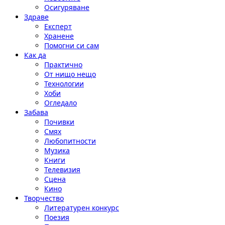
Осигуряване
Здраве
Експерт
Хранене
Помогни си сам
Как да
Практично
От нищо нещо
Технологии
Хоби
Огледало
Забава
Почивки
Смях
Любопитности
Музика
Книги
Телевизия
Сцена
Кино
Творчество
Литературен конкурс
Поезия