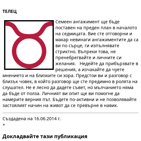
ТЕЛЕЦ
Семеен ангажимент ще бъде
поставен на преден план в началото
на седмицата. Вие сте отговорни и
макар невинаги ангажиментите да са
ви по сърце, ги изпълнявате
стриктно. Въпреки това, не
пренебрегвайте и личните си
желания. Недейте да прибързвате в
решения, а изчакайте да чуете
мнението и на близките си хора. Предстои ви и разговор с
близък човек, в който разговор ще сте предимно в ролята на
слушател. Не е лесно да дадете съвет, но мълчанието няма
да бъде от полза. Личният ви опит ще ви помогне да
намерите верния път. Бъдете по-активни и не позволявайте
застоялият начин на живот да се превърне в навик.
Създадена на 16.06.2014 г.
×
Докладвайте тази публикация