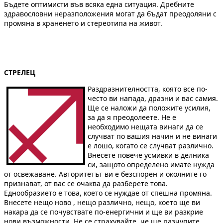
Бъдете оптимисти във всяка една ситуация. Дребните
здравословни неразположения могат да бъдат преодоляни с
промяна в храненето и стереотипа на живот.
СТРЕЛЕЦ
Раздразнителността, която все по-
често ви напада, дразни и вас самия.
Ще се наложи да положите усилия,
за да я преодолеете. Не е
необходимо нещата винаги да се
случват по вашия начин и не винаги
е лошо, когато се случват различно.
Внесете повече усмивки в делника
си, защото определено имате нужда
от освежаване. Авторитетът ви е безспорен и околните го
признават, от вас се очаква да разберете това.
Еднообразието е това, което се нуждае от спешна промяна.
Внесете нещо ново , нещо различно, нещо, което ще ви
накара да се почувствате по-енергични и ще ви разкрие
нови възможности. Не се страхувайте, че ще разчупите