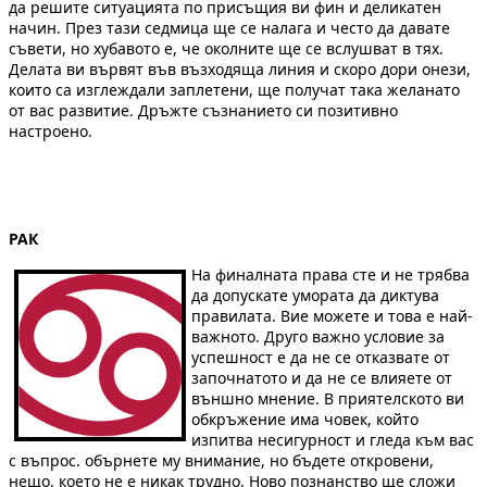
да решите ситуацията по присъщия ви фин и деликатен
начин. През тази седмица ще се налага и често да давате
съвети, но хубавото е, че околните ще се вслушват в тях.
Делата ви вървят във възходяща линия и скоро дори онези,
които са изглеждали заплетени, ще получат така желанато
от вас развитие. Дръжте съзнанието си позитивно
настроено.
РАК
На финалната права сте и не трябва
да допускате умората да диктува
правилата. Вие можете и това е най-
важното. Друго важно условие за
успешност е да не се отказвате от
започнатото и да не се влияете от
външно мнение. В приятелското ви
обкръжение има човек, който
изпитва несигурност и гледа към вас
с въпрос. обърнете му внимание, но бъдете откровени,
нещо, което не е никак трудно. Ново познанство ще сложи