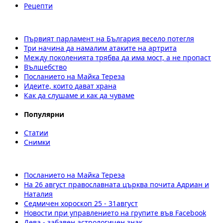
Рецепти
Първият парламент на България весело потегля
Три начина да намалим атаките на артрита
Между поколенията трябва да има мост, а не пропаст
Вълшебство
Посланието на Майка Тереза
Идеите, които дават храна
Как да слушаме и как да чуваме
Популярни
Статии
Снимки
Посланието на Майка Тереза
На 26 август православната църква почита Адриан и
Наталия
Седмичен хороскоп 25 - 31август
Новости при управлението на групите във Facebook
Дева - забавен астрологичен знак