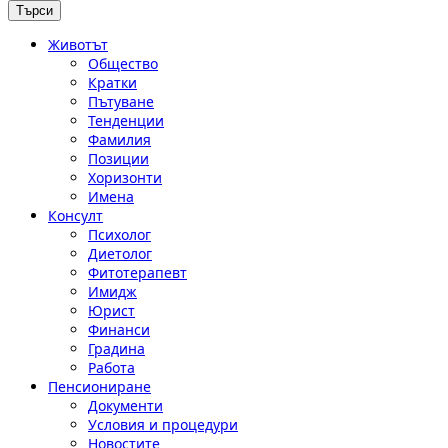
Животът
Общество
Кратки
Пътуване
Тенденции
Фамилия
Позиции
Хоризонти
Имена
Консулт
Психолог
Диетолог
Фитотерапевт
Имидж
Юрист
Финанси
Градина
Работа
Пенсиониране
Документи
Условия и процедури
Новостите