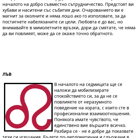
началото на добро съвместно сътрудничество. Предстоят ви
хубави и наситени със събития дни. Очарованието ви е
магнит за околните и няма лошо ако го използвате, за да
постигнете набелязаните си цели. Любовта е до вас, но
внимавайте в мимолетните връзки, дори да смятате, че няма
да ви повлияят, може да се окаже точно обратното.
ЛЪВ
В началото на седмицата ще се
наложи да мобилизирате
спокойствието си, за да не се
повлияете от неразумното
поведение на хората, с които сте в
професионални взаимоотношения.
Понякога имате чувството, че
единствено вие вършите всичко.
Разбира се - не е добре да показвате
тези си усещания. Бъдете по-дипломатични и сдържани в