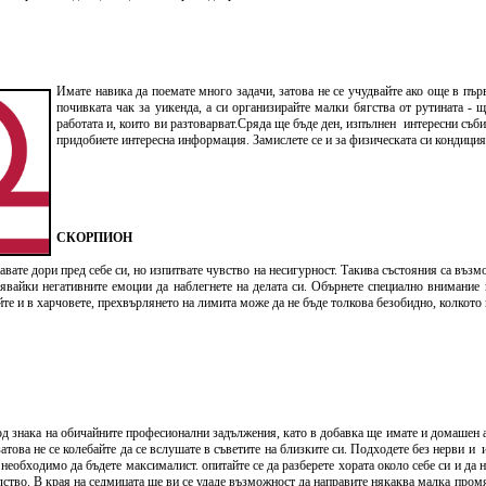
Имате навика да поемате много задачи, затова не се учудвайте ако още в първ
почивката чак за уикенда, а си организирайте малки бягства от рутината - 
работата и, които ви разтоварват.Сряда ще бъде ден, изпълнен интересни съ
придобиете интересна информация. Замислете се и за физическата си кондиция
СКОРПИОН
знавате дори пред себе си, но изпитвате чувство на несигурност. Такива състояния са въ
явайки негативните емоции да наблегнете на делата си. Обърнете специално внимание н
йте и в харчовете, прехвърлянето на лимита може да не бъде толкова безобидно, колкото
д знака на обичайните професионални задължения, като в добавка ще имате и домашен а
затова не се колебайте да се вслушате в съветите на близките си. Подходете без нерви 
необходимо да бъдете максималист. опитайте се да разберете хората около себе си и да 
ство. В края на седмицата ще ви се удаде възможност да направите някаква малка промя