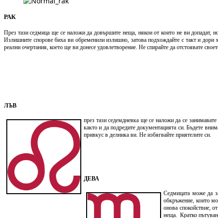
РАК
През тази седмица ще се наложи да довършите неща, някои от които не ви допадат, н
Излишните спорове биха ви обременили излишно, затова подхождайте с такт и дори ма
реални очертания, което ще ви донесе удовлетворение. Не спирайте да отстоявате своет
ЛЪВ
през тази седемдневка ще се наложи да се занимавате
както и да подредите документацията си. Бъдете вни
привкус в делника ви. Не избягвайте приятелите си.
ДЕВА
Седмицата може да за
обкръжение, които мог
онова спокойствие, от
неща. Кратко пътуване