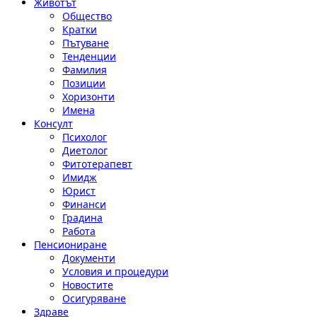
Животът
Общество
Кратки
Пътуване
Тенденции
Фамилия
Позиции
Хоризонти
Имена
Консулт
Психолог
Диетолог
Фитотерапевт
Имидж
Юрист
Финанси
Градина
Работа
Пенсиониране
Документи
Условия и процедури
Новостите
Осигуряване
Здраве