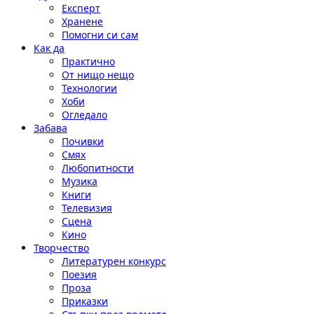
Експерт
Хранене
Помогни си сам
Как да
Практично
От нищо нещо
Технологии
Хоби
Огледало
Забава
Почивки
Смях
Любопитности
Музика
Книги
Телевизия
Сцена
Кино
Творчество
Литературен конкурс
Поезия
Проза
Приказки