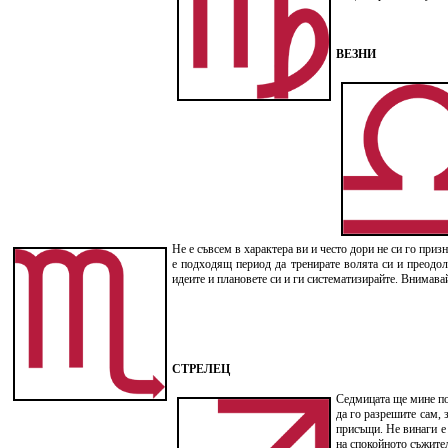
ВЕЗНИ
Не е съвсем в характера ви и често дори не си го при
е подходящ период да тренирате волята си и преодол
идеите и плановете си и ги систематизирайте. Внимава
СТРЕЛЕЦ
Седмицата ще мине по
да го разрешите сам, 
присъщи. Не винаги е 
на спокойното съжител