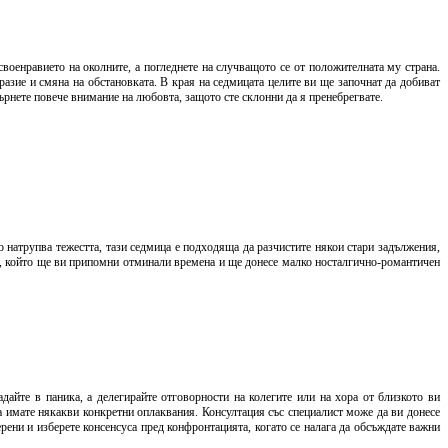
военравието на околните, а погледнете на случващото се от положителната му страна.
азие и смяна на обстановката. В края на седмицата целите ви ще започнат да добиват
бърнете повече внимание на любовта, защото сте склонни да я пренебрегвате.
о натрупва тежестта, тази седмица е подходяща да разчистите някои стари задължения,
а, който ще ви припомни отминали времена и ще донесе малко носталгично-романтичен
дайте в паника, а делегирайте отговорности на колегите или на хора от близкото ви
 да имате някакви конкретни оплаквания. Консултация със специалист може да ви донесе
рени и изберете консенсуса пред конфронтацията, когато се налага да обсъждате важни