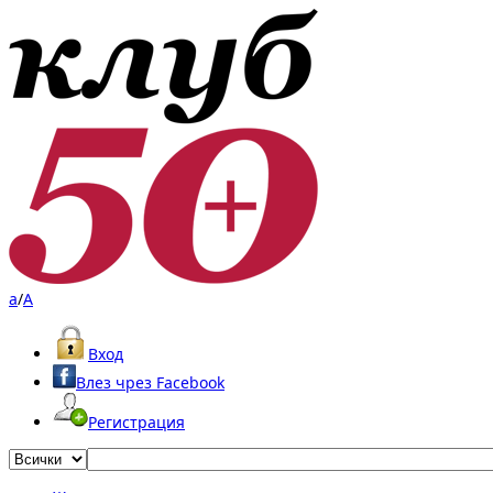
a
/
A
Вход
Влез чрез Facebook
Регистрация