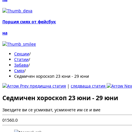
Порция смях от фейсбук
на
Секции
/
Статии
/
Забава
/
Смях
/
Седмичен хороскоп 23 юни - 29 юни
предишна статия
|
следваща статия
Седмичен хороскоп 23 юни - 29 юни
Звездите ви се усмихват, усмихнете им се и вие
0
156
0.0