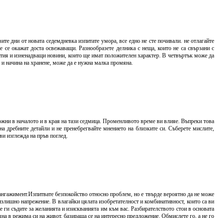
ите дни от новата седемдневка изпитате умора, все едно не сте почивали. не отлагайте
ще се окажат доста освежаващи. Разнообразете делника с неща, които не са свързани с
бития и изненадващи новини, които ще имат положителен характер. В четвъртък може да
 и начина на хранене, може да е нужна малка промяна.
зможни в началото и в края на тази седмица. Променливото време ви влияе. Въпреки това
а дребните детайли и не пренебрегвайте мнението на близките си. Съберете мислите,
 ви изглежда на пръв поглед.
нгажимент.Изпитвате безпокойство относно проблем, но е твърде вероятно да не може
и излишно напрежение. В влагайки цялата изобретателност и комбинативност, които са ви
не ги съдите за желанията и изискванията им към вас. Разбирателството стои в основата
на в режима си на живот, базираща се на интересно предложение. Обмислете го, а не го