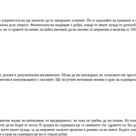
о упоритостта ви ще помогне да ги завършите успешно. Не се ядосвайте на грешките и с
лка доза хитрост. Физическата ви кондиция е добра, макар че имате нужда от разнообр
о, но го правете по начин, по който околните да не сметнат за натрапчив и налагащ се. О
 с делови и документални ангажименти. Може да ви натоварват, но отлагането им прост
мателни в комуникацията с околните. Ще получите неочакван новина в края на седмицат
почне малко по-интензивно от предвиденото, но това не трябва да ви плаши. Не изпа
ат да ви бъдат от полза. В средата на седмицата ще се занимаете със здравето си, без
 което имате нужда, за да направите малките промени в режима си на живот. Бъдете уме
 в края на седмицата ще ви се отрази добре.