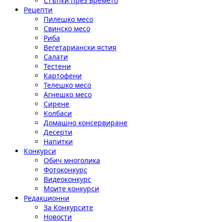
Стъпки през времето
Рецепти
Пилешко месо
Свинско месо
Риба
Вегетариански ястия
Салати
Тестени
Картофени
Телешко месо
Агнешко месо
Сирене
Колбаси
Домашно консервиране
Десерти
Напитки
Конкурси
Обич многолика
Фотоконкурс
Видеоконкурс
Моите конкурси
Редакционни
За Конкурсите
Новости