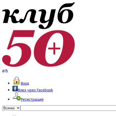
a
/
A
Вход
Влез чрез Facebook
Регистрация