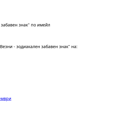
 забавен знак" по имейл
езни - зодиакален забавен знак" на:
тември