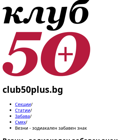
club50plus.bg
Секции
/
Статии
/
Забава
/
Смях
/
Везни - зодиакален забавен знак