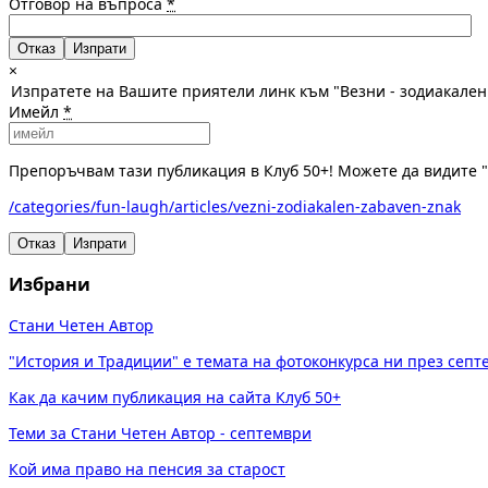
Отговор на въпроса
*
Отказ
×
Изпратете на Вашите приятели линк към "Везни - зодиакален
Имейл
*
Препоръчвам тази публикация в Клуб 50+! Можете да видите "В
/categories/fun-laugh/articles/vezni-zodiakalen-zabaven-znak
Отказ
Изпрати
Избрани
Стани Четен Автор
"История и Традиции" е темата на фотоконкурса ни през сеп
Как да качим публикация на сайта Клуб 50+
Теми за Стани Четен Автор - септември
Кой има право на пенсия за старост