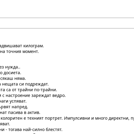
надвишават килограм.
 на точния момент.
ез нужда..
о досиета.
и сякаш няма.
на нещата си подреждат.
та са от трайни по-трайни.
и с настроение зареждат ведро.
аги успяват.
ървят напред.
нат пасива в актив.
а колоритен е техният портрет. Импулсивни и много директни, п
яват.
ни - тогава най-силно блестят.