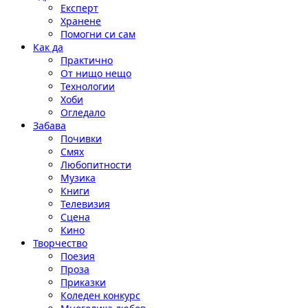
Експерт
Хранене
Помогни си сам
Как да
Практично
От нищо нещо
Технологии
Хоби
Огледало
Забава
Почивки
Смях
Любопитности
Музика
Книги
Телевизия
Сцена
Кино
Творчество
Поезия
Проза
Приказки
Коледен конкурс