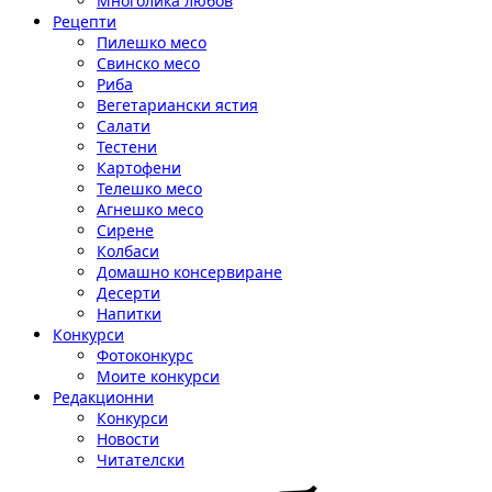
Многолика любов
Рецепти
Пилешко месо
Свинско месо
Риба
Вегетариански ястия
Салати
Тестени
Картофени
Телешко месо
Агнешко месо
Сирене
Колбаси
Домашно консервиране
Десерти
Напитки
Конкурси
Фотоконкурс
Моите конкурси
Редакционни
Конкурси
Новости
Читателски