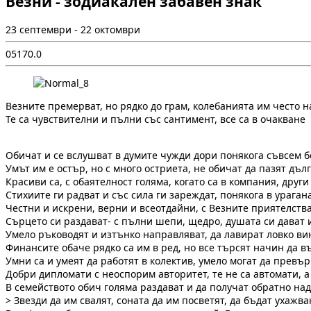
Везни - зодиакален забавен знак
23 септември - 22 октомври
0
517
0.0
Везните премерват, но рядко до грам, колебанията им често 
Те са чувствителни и пълни със сантимент, все са в очакване
Обичат и се вслушват в думите чужди дори понякога съвсем б
Умът им е остър, но с много остриета, не обичат да пазят дълг
Красиви са, с обаятелност голяма, когато са в компания, друг
Стихиите ги радват и със сила ги зареждат, понякога в урага
Честни и искрени, верни и всеотдайни, с Везните приятелства
Сърцето си раздават- с пълни шепи, щедро, душата си дават 
Умело ръководят и изтънко направляват, да лавират ловко вин
Финансите обаче рядко са им в ред, но все търсят начин да в
Умни са и умеят да работят в колектив, умело могат да превър
Добри дипломати с неоспорим авторитет, те не са автомати, 
В семейството обич голяма раздават и да получат обратно над
> Звезди да им свалят, соната да им посветят, да бъдат ухажва