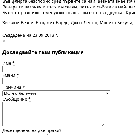
Във флирта безспорно сред първите са най, Везната знае точн
Венера ги закриля и пътя им следи, петък и събота са най-ща
Букет от рози или теменужки, опалът им е първа дружка . Кри
Звездни Везни: Бриджит Бардо, Джон Ленън, Моника Белучи, 
Създадена на 23.09.2013 г.
×
Докладвайте тази публикация
Име
*
Емайл
*
Причина
*
Съобщение
*
Десет делено на две прави?