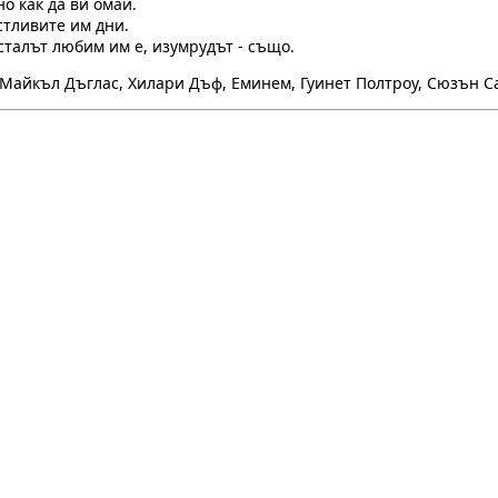
о как да ви омай.
стливите им дни.
сталът любим им е, изумрудът - също.
Майкъл Дъглас, Хилари Дъф, Еминем, Гуинет Полтроу, Сюзън С