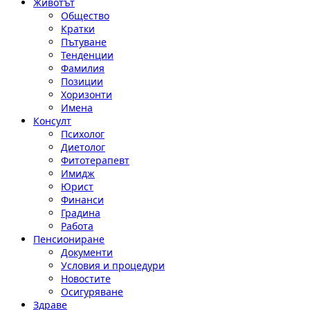
Животът
Общество
Кратки
Пътуване
Тенденции
Фамилия
Позиции
Хоризонти
Имена
Консулт
Психолог
Диетолог
Фитотерапевт
Имидж
Юрист
Финанси
Градина
Работа
Пенсиониране
Документи
Условия и процедури
Новостите
Осигуряване
Здраве