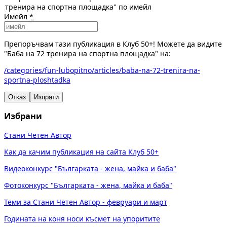
тренира на спортна площадка" по имейл
Имейл
*
Препоръчвам тази публикация в Клуб 50+! Можете да видите
"Баба на 72 тренира на спортна площадка" на:
/categories/fun-lubopitno/articles/baba-na-72-trenira-na-
sportna-ploshtadka
Отказ
Изпрати
Избрани
Стани Четен Автор
Как да качим публикация на сайта Клуб 50+
Видеоконкурс "Българката - жена, майка и баба"
Фотоконкурс "Българката - жена, майка и баба"
Теми за Стани Четен Автор - февруари и март
Годината на коня носи късмет на упоритите