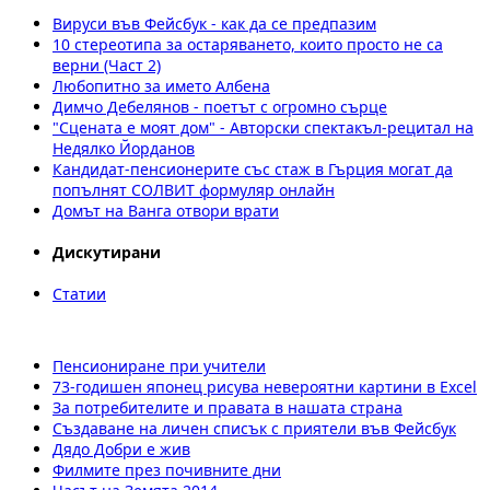
Вируси във Фейсбук - как да се предпазим
10 стереотипа за остаряването, които просто не са
верни (Част 2)
Любопитно за името Албена
Димчо Дебелянов - поетът с огромно сърце
"Сцената е моят дом" - Авторски спектакъл-рецитал на
Недялко Йорданов
Кандидат-пенсионерите със стаж в Гърция могат да
попълнят СОЛВИТ формуляр онлайн
Домът на Ванга отвори врати
Дискутирани
Статии
Пенсиониране при учители
73-годишен японец рисува невероятни картини в Excel
За потребителите и правата в нашата страна
Създаване на личен списък с приятели във Фейсбук
Дядо Добри е жив
Филмите през почивните дни