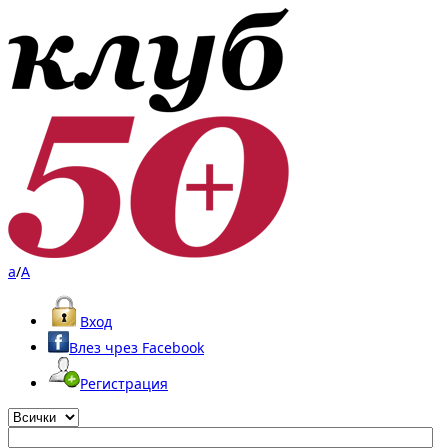
a
/
A
Вход
Влез чрез Facebook
Регистрация