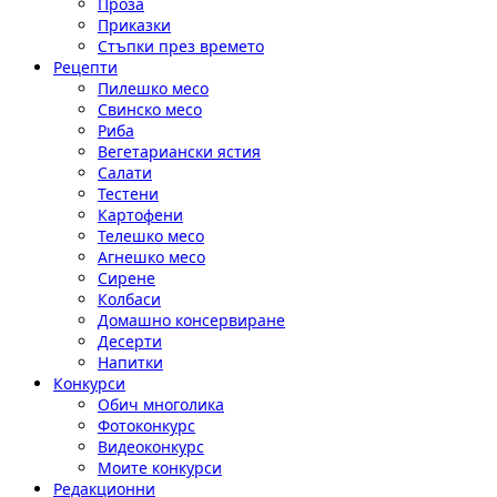
Проза
Приказки
Стъпки през времето
Рецепти
Пилешко месо
Свинско месо
Риба
Вегетариански ястия
Салати
Тестени
Картофени
Телешко месо
Агнешко месо
Сирене
Колбаси
Домашно консервиране
Десерти
Напитки
Конкурси
Обич многолика
Фотоконкурс
Видеоконкурс
Моите конкурси
Редакционни