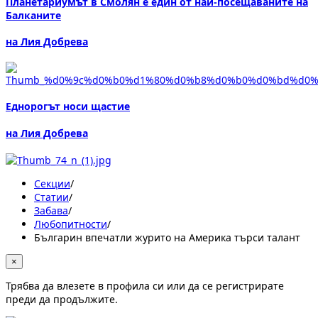
Планетариумът в Смолян е един от най-посещаваните на
Балканите
на Лия Добрева
Eднорогът носи щастие
на Лия Добрева
Секции
/
Статии
/
Забава
/
Любопитности
/
Българин впечатли журито на Америка търси талант
×
Трябва да влезете в профила си или да се регистрирате
преди да продължите.