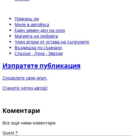
Помниш ли
Меле в автобуса
Един зимен ден на село
Магията на любовта
Член втори от устава на съпрузите
Въздишка по съмнало
Слънце , Луна , Звезди
Изпратете публикация
Споделете своя опит.
Станете четен автор!
Коментари
Все още няма коментари
Guest
*