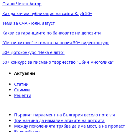
Стани Четен Автор
Как да качим публикация на сайта Клуб 50+
Теми за СЧА - юли, август
Какви са гаранциите по банковите ни депозити
"Летни хитове" е темата на новия 50+ видеоконкурс
50+ фотоконкурс "Нека е лято"
50+ конкурс за писмено творчество "Обич многолика"
Актуални
Статии
Снимки
Рецепти
Първият парламент на България весело потегля
Три начина да намалим атаките на артрита
Между поколенията трябва да има мост, а не пропаст
Вълшебство