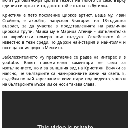
могат да балансира цялата тежест на тялото си само върху
единия си пръст и то, докато той е пъхнат в бутилка.
Кристиян е пето поколение цирков артист. Баща му, Иван
Стойнев, е акробат, напуснал България на 13-годишна
възраст, за да участва в представленията на различни
циркови трупи. Майка му е Марица Атейди - изпълнителка
на акробатски номера във въздуха. Семейството ѝ е
известно в тези среди. То държи най-стария и най-голям и
посещавания цирк в Мексико.
Забележителното му представяне се радва на интерес и в
youtube. Валят положителни коментари не само за
изпълнението, но и за външния вид на Кристиян. Всички са
наясно, че българките са най-красивите жени на света. Е,
съдейки по най-харесваните коментари под видеото, явно и
на българските мъже им се носи такава слава.