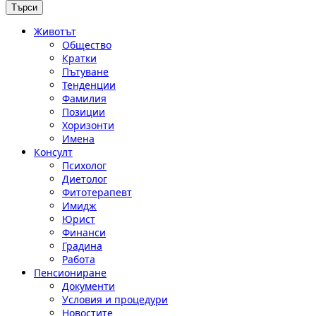
Животът
Общество
Кратки
Пътуване
Тенденции
Фамилия
Позиции
Хоризонти
Имена
Консулт
Психолог
Диетолог
Фитотерапевт
Имидж
Юрист
Финанси
Градина
Работа
Пенсиониране
Документи
Условия и процедури
Новостите