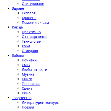
Осигуряване
Здраве
Експерт
Хранене
Помогни си сам
Как да
Практично
От нищо нещо
Технологии
Хоби
Огледало
Забава
Почивки
Смях
Любопитности
Музика
Книги
Телевизия
Сцена
Кино
Творчество
Литературен конкурс
Поезия