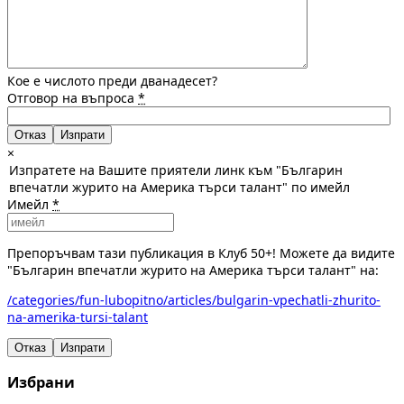
Кое е числото преди дванадесет?
Отговор на въпроса
*
Отказ
×
Изпратете на Вашите приятели линк към "Българин
впечатли журито на Америка търси талант" по имейл
Имейл
*
Препоръчвам тази публикация в Клуб 50+! Можете да видите
"Българин впечатли журито на Америка търси талант" на:
/categories/fun-lubopitno/articles/bulgarin-vpechatli-zhurito-
na-amerika-tursi-talant
Отказ
Изпрати
Избрани