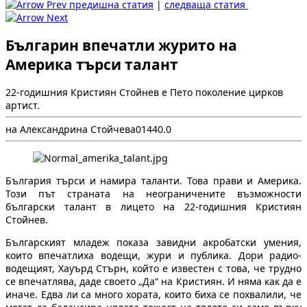
предишна статия
|
следваща статия
Българин впечатли журито на
Америка търси талант
22-годишния Кристиян Стойнев е Пето поколение цирков
артист.
на Александрина Стойчева
0
144
0.0
България търси и намира таланти. Това прави и Америка.
Този път страната на неограничените възможности
български талант в лицето на 22-годишния Кристиян
Стойнев.
Българският младеж показа завидни акробатски умения,
които впечатлиха водещи, жури и публика. Дори радио-
водещият, Хауърд Стърн, който е известен с това, че трудно
се впечатлява, даде своето „Да“ на Кристиян. И няма как да е
иначе. Едва ли са много хората, които биха се похвалили, че