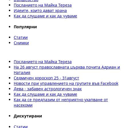
Посланието на Майка Тереза
Идеите, които дават храна
Как да слушаме и как да чуваме
Популярни
Статии
Снимки
Посланието на Майка Тереза
На 26 август православната църква почита Адриан и
Наталия
Седмичен хороскоп 25 - 31август
Новости при управлението на групите във Facebook
Дева - забавен астрологичен знак
Как да слушаме и как да чуваме
Как да се предпазим от неприятно ухапване от
насекоми
Дискутирани
Статии