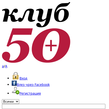
a
/
A
Вход
Влез чрез Facebook
Регистрация