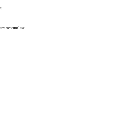
л
ите череши" на: