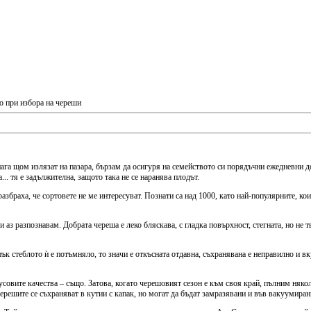
то при избора на череши
днага щом излязат на пазара, бързам да осигуря на семейството си порядъчни ежедневни д
.. тя е задължителна, защото така не се наранява плодът.
збраха, че сортовете не ме интересуват. Познати са над 1000, като най-популярните, кои
и аз разпознавам. Добрата череша е леко бляскава, с гладка повърхност, стегната, но не 
ък стеблото ѝ е потъмняло, то значи е откъсната отдавна, съхранявана е неправилно и вк
кусовите качества – също. Затова, когато черешовият сезон е към своя край, пълним няк
ерешите се съхраняват в кутии с капак, но могат да бъдат замразявани и във вакуумиран