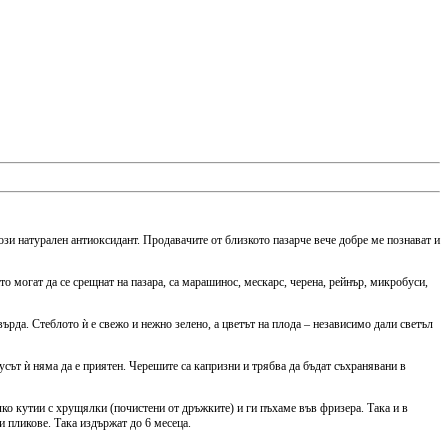
ози натурален антиоксидант. Продавачите от близкото пазарче вече добре ме познават и
то могат да се срещнат на пазара, са марашинос, мескарс, черена, рейнър, микробуси,
твърда. Стеблото ѝ е свежо и нежно зелено, а цветът на плода – независимо дали светъл
усът ѝ няма да е приятен. Черешите са капризни и трябва да бъдат съхранявани в
олко кутии с хрущялки (почистени от дръжките) и ги пъхаме във фризера. Така и в
и пликове. Така издържат до 6 месеца.