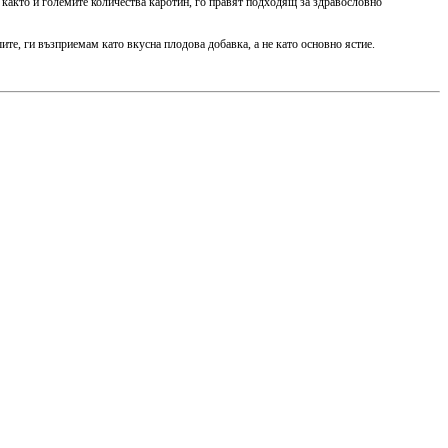
 както и големите количества каротин, го правят подходящ за здравословно
те, ги възприемам като вкусна плодова добавка, а не като основно ястие.