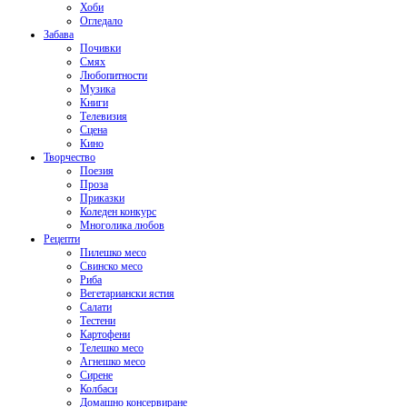
Хоби
Огледало
Забава
Почивки
Смях
Любопитности
Музика
Книги
Телевизия
Сцена
Кино
Творчество
Поезия
Проза
Приказки
Коледен конкурс
Многолика любов
Рецепти
Пилешко месо
Свинско месо
Риба
Вегетариански ястия
Салати
Тестени
Картофени
Телешко месо
Агнешко месо
Сирене
Колбаси
Домашно консервиране