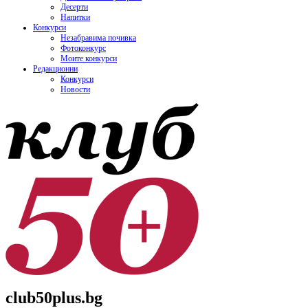
Десерти
Напитки
Конкурси
Незабравима почивка
Фотоконкурс
Моите конкурси
Редакционни
Конкурси
Новости
club50plus.bg