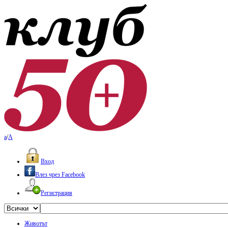
a
/
A
Вход
Влез чрез Facebook
Регистрация
Животът