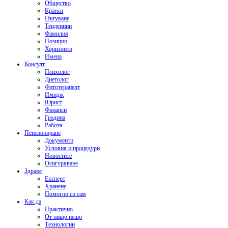
Общество
Кратки
Пътуване
Тенденции
Фамилия
Позиции
Хоризонти
Имена
Консулт
Психолог
Диетолог
Фитотерапевт
Имидж
Юрист
Финанси
Градина
Работа
Пенсиониране
Документи
Условия и процедури
Новостите
Осигуряване
Здраве
Експерт
Хранене
Помогни си сам
Как да
Практично
От нищо нещо
Технологии