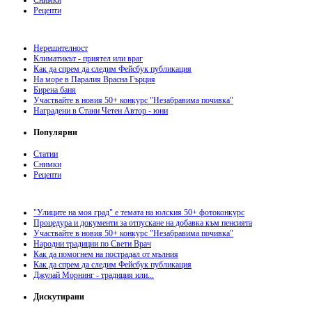
Снимки
Рецепти
Нерешителност
Климатикът - приятел или враг
Как да спрем да следим Фейсбук публикация
На море в Паралия Врасна Гърция
Бирена баня
Участвайте в новия 50+ конкурс "Незабравима почивка"
Наградени в Стани Четен Автор - юни
Популярни
Статии
Снимки
Рецепти
"Улиците на моя град" е темата на юлския 50+ фотоконкурс
Процедура и документи за отпускане на добавка към пенсията
Участвайте в новия 50+ конкурс "Незабравима почивка"
Народни традиции по Свети Врач
Как да помогнем на пострадал от мълния
Как да спрем да следим Фейсбук публикация
Джулай Морнинг - традиция или...
Дискутирани