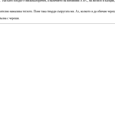
 Тъй като плодът е нискокалоричен, а наличието на витамини А и С, на желязо и калций,
телно намалява теглото. Поне така твърди съпругата ми. Аз, колкото и да обичам череши
пълна с череши.