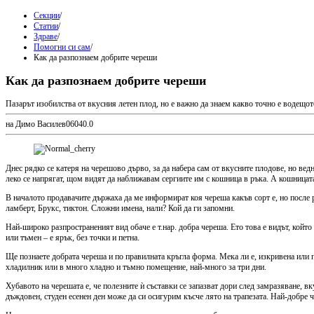
Секции
/
Статии
/
Здраве
/
Помогни си сам
/
Как да разпознаем добрите череши
Как да разпознаем добрите череши
Пазарът изобилства от вкусния летен плод, но е важно да знаем какво точно е водещо
на Димо Василев
0
604
0.0
Днес рядко се катеря на черешово дърво, за да набера сам от вкусните плодове, но ве
леко се напрягат, щом видят да наближавам сергиите им с кошница в ръка. А кошницата.
В началото продавачите държаха да ме информират коя череша какъв сорт е, но после ра
ламберт, Брукс, тиктон. Сложни имена, нали? Кой да ги запомни.
Най-широко разпространеният вид обаче е т.нар. добра череша. Ето това е видът, който 
или тъмен – е ярък, без точки и петна.
Ще познаете добрата череша и по правилната кръгла форма. Мека ли е, изкривена или п
хладилник или в много хладно и тъмно помещение, най-много за три дни.
Хубавото на черешата е, че полезните ѝ съставки се запазват дори след замразяване, в
дъждовен, студен есенен ден може да си осигурим късче лято на трапезата. Най-добре ч