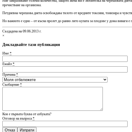
Ние замразяваме големи количества, защото жена ми е любителка на черешовата диета.
пречистване на организма.
Петдневна черешова диета освобождава тялото от вредните токсини, тонизира и чувстви
Но важното е едно – от късна пролет до ранно лято купата за плодове у дома винаги е 
Създадена на 09.06.2013 г.
×
Докладвайте тази публикация
Име
*
Емайл
*
Причина
*
Съобщение
*
Коя е първата буква от азбуката?
Отговор на въпроса
*
Отказ