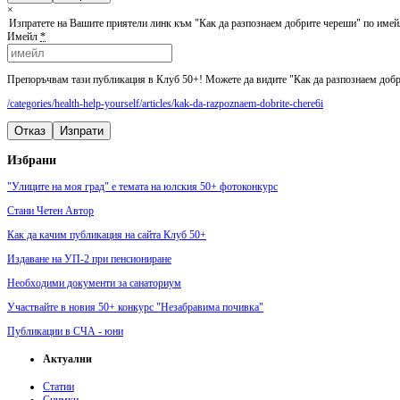
×
Изпратете на Вашите приятели линк към "Как да разпознаем добрите череши" по имей
Имейл
*
Препоръчвам тази публикация в Клуб 50+! Можете да видите "Как да разпознаем добр
/categories/health-help-yourself/articles/kak-da-razpoznaem-dobrite-chere6i
Отказ
Изпрати
Избрани
"Улиците на моя град" е темата на юлския 50+ фотоконкурс
Стани Четен Автор
Как да качим публикация на сайта Клуб 50+
Издаване на УП-2 при пенсиониране
Необходими документи за санаториум
Участвайте в новия 50+ конкурс "Незабравима почивка"
Публикации в СЧА - юни
Актуални
Статии