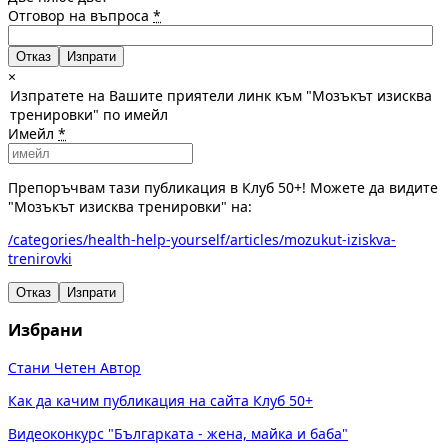
Отговор на въпроса
*
Отказ
×
Изпратете на Вашите приятели линк към "Мозъкът изисква
тренировки" по имейл
Имейл
*
Препоръчвам тази публикация в Клуб 50+! Можете да видите
"Мозъкът изисква тренировки" на:
/categories/health-help-yourself/articles/mozukut-iziskva-
trenirovki
Отказ
Изпрати
Избрани
Стани Четен Автор
Как да качим публикация на сайта Клуб 50+
Видеоконкурс "Българката - жена, майка и баба"