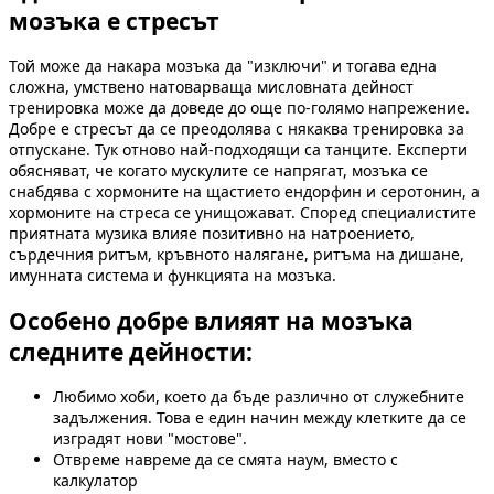
мозъка е стресът
Той може да накара мозъка да "изключи" и тогава една
сложна, умствено натоварваща мисловната дейност
тренировка може да доведе до още по-голямо напрежение.
Добре е стресът да се преодолява с някаква тренировка за
отпускане. Тук отново най-подходящи са танците. Експерти
обясняват, че когато мускулите се напрягат, мозъка се
снабдява с хормоните на щастието ендорфин и серотонин, а
хормоните на стреса се унищожават. Според специалистите
приятната музика влияе позитивно на натроението,
сърдечния ритъм, кръвното налягане, ритъма на дишане,
имунната система и функцията на мозъка.
Особено добре влияят на мозъка
следните дейности:
Любимо хоби, което да бъде различно от служебните
задължения. Това е един начин между клетките да се
изградят нови "мостове".
Отвреме навреме да се смята наум, вместо с
калкулатор