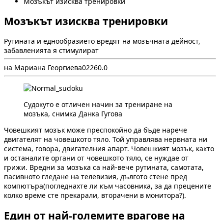
Мозъкът изисква тренировки
Мозъкът изисква тренировки
Рутината и еднообразието вредят на мозъчната дейност,
забавленията я стимулират
на Мариана Георгиева
0
226
0.0
Судокуто е отличен начин за трениране на
мозъка, снимка Данка Гугова
Човешкият мозък може преспокойно да бъде нарече
двигателят на човешкото тяло. Той управлява нервната ни
система, говора, двигателния апарт. Човешкият мозък, както
и останалите органи от човешкото тяло, се нуждае от
грижи. Вредни за мозъка са най-вече рутината, самотата,
пасивното гледане на телевизия, дългото стене пред
компютъра(погледнахте ли към часовника, за да прецените
колко време сте прекарали, вторачени в монитора?).
Един от най-големите врагове на