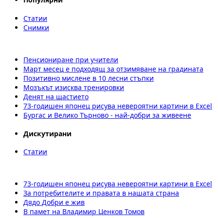
Статии
Снимки
Пенсиониране при учители
Март месец е подходящ за отзимяване на градината
Позитивно мислене в 10 лесни стъпки
Мозъкът изисква тренировки
Денят на щастието
73-годишен японец рисува невероятни картини в Excel
Бургас и Велико Търново - най-добри за живеене
Дискутирани
Статии
73-годишен японец рисува невероятни картини в Excel
За потребителите и правата в нашата страна
Дядо Добри е жив
В памет на Владимир Ценков Томов