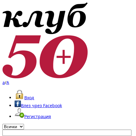
a
/
A
Вход
Влез чрез Facebook
Регистрация