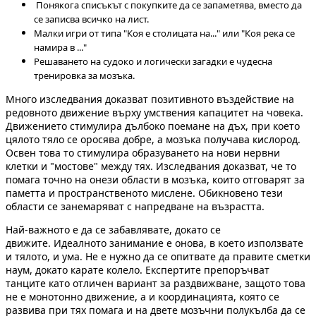
Понякога списъкът с покупките да се запаметява, вместо да
се записва всичко на лист.
Малки игри от типа "Коя е столицата на..." или "Коя река се
намира в ..."
Решаването на судоко и логически загадки е чудесна
тренировка за мозъка.
Много изследвания доказват позитивното въздействие на
редовното движение върху умствения капацитет на човека.
Движението стимулира дълбоко поемане на дъх, при което
цялото тяло се оросява добре, а мозъка получава кислород.
Освен това то стимулира образуването на нови нервни
клетки и "мостове" между тях. Изследвания доказват, че то
помага точно на онези области в мозъка, които отговарят за
паметта и пространственото мислене. Обикновено тези
области се занемаряват с напредване на възрастта.
Най-важното е да се забавлявате, докато се
движите. Идеалното занимание е онова, в което използвате
и тялото, и ума. Не е нужно да се опитвате да правите сметки
наум, докато карате колело. Експертите препоръчват
танците като отличен вариант за раздвижване, защото това
не е монотонно движение, а и координацията, която се
развива при тях помага и на двете мозъчни полукълба да се