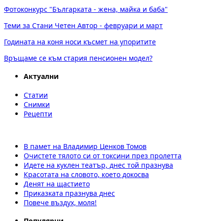
Фотоконкурс "Българката - жена, майка и баба"
Теми за Стани Четен Автор - февруари и март
Годината на коня носи късмет на упоритите
Връщаме се към стария пенсионен модел?
Актуални
Статии
Снимки
Рецепти
В памет на Владимир Ценков Томов
Очистете тялото си от токсини през пролетта
Идете на куклен театър, днес той празнува
Красотата на словото, което докосва
Денят на щастието
Приказката празнува днес
Повече въздух, моля!
Популярни