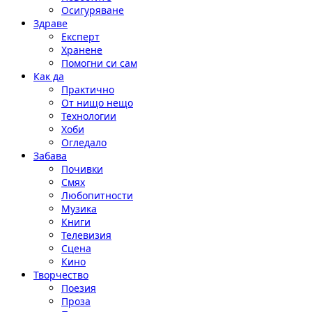
Осигуряване
Здраве
Експерт
Хранене
Помогни си сам
Как да
Практично
От нищо нещо
Технологии
Хоби
Огледало
Забава
Почивки
Смях
Любопитности
Музика
Книги
Телевизия
Сцена
Кино
Творчество
Поезия
Проза