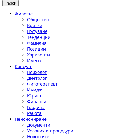
Животът
Общество
Кратки
Пътуване
Тенденции
Фамилия
Позиции
Хоризонти
Имена
Консулт
Психолог
Диетолог
Фитотерапевт
Имидж
Юрист
Финанси
Градина
Работа
Пенсиониране
Документи
Условия и процедури
Новостите