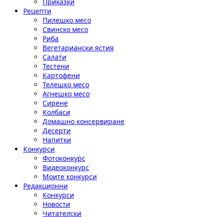
Приказки
Рецепти
Пилешко месо
Свинско месо
Риба
Вегетариански ястия
Салати
Тестени
Картофени
Телешко месо
Агнешко месо
Сирене
Колбаси
Домашно консервиране
Десерти
Напитки
Конкурси
Фотоконкурс
Видеоконкурс
Моите конкурси
Редакционни
Конкурси
Новости
Читателски