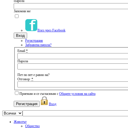
Парола
Запомни ме
Влез чрез Facebook
Регистрация
Забравена парола?
Email
*
Парола
Пет по пет е равно на?
Отговор:
*
Приемам и се съгласявам с
Общите условия на сайта
Вход
Животът
Общество