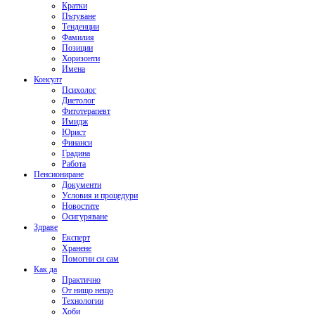
Кратки
Пътуване
Тенденции
Фамилия
Позиции
Хоризонти
Имена
Консулт
Психолог
Диетолог
Фитотерапевт
Имидж
Юрист
Финанси
Градина
Работа
Пенсиониране
Документи
Условия и процедури
Новостите
Осигуряване
Здраве
Експерт
Хранене
Помогни си сам
Как да
Практично
От нищо нещо
Технологии
Хоби