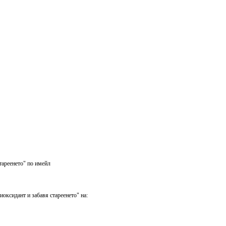
тареенето" по имейл
оксидант и забавя стареенето" на: