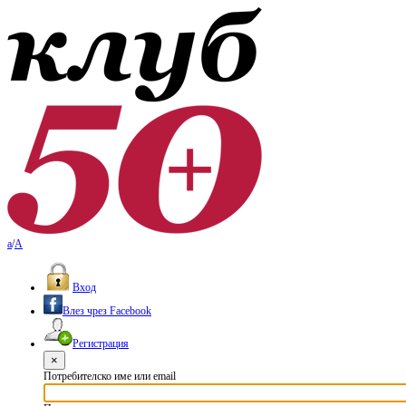
a
/
A
Вход
Влез чрез Facebook
Регистрация
×
Потребителско име или email