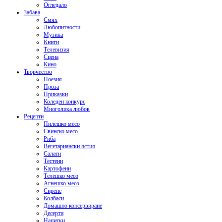
Огледало
Забава
Смях
Любопитности
Музика
Книги
Телевизия
Сцена
Кино
Творчество
Поезия
Проза
Приказки
Коледен конкурс
Многолика любов
Рецепти
Пилешко месо
Свинско месо
Риба
Вегетариански ястия
Салати
Тестени
Картофени
Телешко месо
Агнешко месо
Сирене
Колбаси
Домашно консервиране
Десерти
Напитки