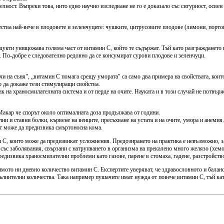
ност. Въпреки това, нито едно научно изследване не го е доказало със сигурност, освен
тва най-вече в плодовете и зеленчуците: чушките, цитрусовите плодове (лимони, портокал
родукти унищожава голяма част от витамин С, който те съдържат. Тъй като разграждането 
 По-добре е следователно редовно да се консумират сурови плодове и зеленчуци.
чи на съня", „витамин C помага срещу умората" са само два примера на свойствата, които
ло да докаже тези стимулиращи свойства.
к на храносмилателната система и от перде на очите. Науката и в този случай не потвър
Макар че спорът около оптималната доза продължава от години.
и и ставни болки, кървене на венците, пресъхване на устата и на очите, умора и анемия
ът може да предизвика смъртоносна кома.
н С, които може да предизвикат усложнения. Предозирането на практика е невъзможно, з
а със заболявания, свързани с натрупването в организма на прекалено много желязо (хемо
едизвика храносмилателни проблеми като газове, парене в стомаха, гадене, разстройство 
мото ни дневно количество витамин С. Експертите уверяват, че здравословното и баланс
опълнителни количества. Така например пушачите имат нужда от повече витамин С, тъй к