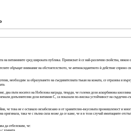
о
та на витамините сред широката публика. Приписват ѝ се най-различни свойства, някои о
ателите обръщат внимание на обстоятелството, че антиоксидантното ѝ действие спрямо св
теин, необходим за образуването на съединителната тъкан на кожата, се отразява и вър
ата.
нг, два пъти носител на Нобелова награда, твърди, че големи дози аскорбинова киселина
приемали допълнителни дози витамин С, са показали по-висока устойчивост на сърдечно-с
и, че това не е останало незабелязано и от хранително-вкусовата промишленост и много
а оригинала, така че с пълна сила може да се каже, че и в този случай имитациите отстъ
ва да отбележим, че:
 с храната.