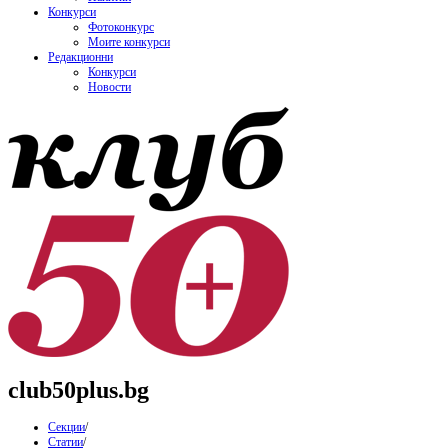
Конкурси
Фотоконкурс
Моите конкурси
Редакционни
Конкурси
Новости
club50plus.bg
Секции
/
Статии
/