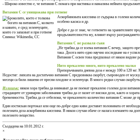
- Широко известно е, че витамин С помага при настинка и намалява нейната продължител
Витамин С се унищожава при готвене
Аскорбиновата киселина се съдържа в големи количес
особено касиса и др.
Добре е да се знае, че готвенето на хранителните п
продължителността му, влияят върху разграждането.
Витамин C не разваля съня
„Не трябва да се взема витамин C вечер, защото пре
така. Досега нито едно научно изследване на е успя
Витамин С освен това предпазвал от някои видове ра
Нито прекалено много, нито прекалено малко
Препоръчваната дневна доза е между 100 и 120 мг. 
Недостиг: липсата на достатъчно витамин С предизвиква скорбут, съпроводен от мускулн
месеци са били лишени от пресни плодове и зеленчуци. В много редки случаи скорбут
Излишък:
някои хора трябва да внимават да не поемат прекалено големи дози витами
страдащите от уринарни заболявания трябва да се пазят от високи дози, както и хорат
бременността. Трябва да се отбележи, че прекаленото количество витамин С може де пр
Един изстискан портокал или още по-добре едно киви доставят половината от необходи
полезната доза аскорбинова киселина. В някои случаи обаче се налага вземането на д
полезното вещество.
Създадена на 10.01.2012 г.
×