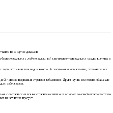
т които не са научно доказани.
ободните радикали е особено важно, тъй като именно тези радикали нападат клетките и
ху стареенето и външния вид на кожата. За разлика от много животни, включително и
 до 2 г дневно предпазват от ракови заболявания. Друго научно изследване, обхванало
ъдови заболявания.
 от използваните от нея консерванти са именно на основата на аскорбиновата киселина
пват на истинския продукт.