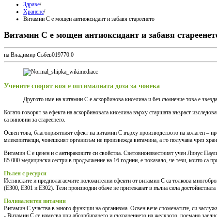
Здраве
/
Хранене
/
Витамин С е мощен антиоксидант и забавя стареенето
Витамин С е мощен антиоксидант и забавя стареенет
на Владимир Събев
0
1977
0.0
Учените спорят коя е оптималната доза за човека
Д
ругото име на витамин С е аскорбинова киселина и без съмнение това е звезда
Когато говорят за ефекта на аскорбиновата киселина върху старшата възраст изследов
са виновни за стареенето.
Освен това, благоприятният ефект на витамин С върху производството на колаген – про
млекопитаещи, човешкият организъм не произвежда витамина, а го получава чрез хран
Витамин С е ценен и с антираковите си свойства. Световноизвестният учен Линус Паули
85 000 медицински сестри в продължение на 16 години, е показало, че тези, които са 
Пълен с ресурси
Истинските и предполагаемите положителни ефекти от витамин С са толкова многобройн
(E300, E301 и E302). Тези производни обаче не притежават в пълна сила достойнствата н
Поливалентен витамин
Витамин С участва в много функции на организма. Освен вече споменатите, си заслужа
- Витамин С се намесва при абсорбирането и съхранението на желязото, поемано заедно