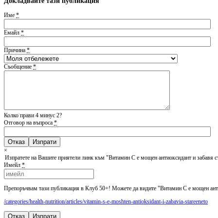
Докладвайте тази публикация
Име
*
Емайл
*
Причина
*
Съобщение
*
Колко прави 4 минус 2?
Отговор на въпроса
*
Отказ
×
Изпратете на Вашите приятели линк към "Витамин С е мощен антиоксидант и забавя с
Имейл
*
Препоръчвам тази публикация в Клуб 50+! Можете да видите "Витамин С е мощен анти
/categories/health-nutrition/articles/vitamin-s-e-moshten-antioksidant-i-zabavia-stareeneto
Отказ
Изпрати