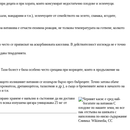
 при децата и при хората, които консумират недостатъчно плодове и зеленчуци.
и, мандарини и т.н.), зеленчуците от семейството на зелето, спанака, ягодите,
на витамина е отчасти ензимна реакция, не толкова температурата на готвене, колкото
 често се приписват на аскорбиновата киселина. В действителност изглежда не е точно
ждава твърденията.
. Тази болест е била особено често срещана при моряците, които в продължение на
ащото излишният витамин се изхвърля бързо през бъбреците. Точно затова обаче
хроматоза, дрепаноцитоза, таласемия и др.), а също и бременните жени в началото на
и т.н.
ирано хранене е напълно в състояние да ни достави
ато всяка изпушена цигара унищожава 25 мг от