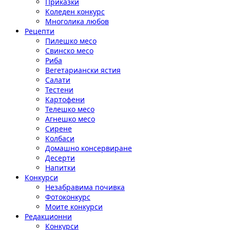
Приказки
Коледен конкурс
Многолика любов
Рецепти
Пилешко месо
Свинско месо
Риба
Вегетариански ястия
Салати
Тестени
Картофени
Телешко месо
Агнешко месо
Сирене
Колбаси
Домашно консервиране
Десерти
Напитки
Конкурси
Незабравима почивка
Фотоконкурс
Моите конкурси
Редакционни
Конкурси