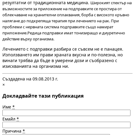
резултатни от традиционната медицина.
Широкият спектър на
възможностите за приложение на подправките се простира от
облекчаване на хранителни оплаквания, борба с високото кръвно
налягане до подкрепяща терапия при лечението на рак. При
проблеми с нервната система подправките също намират
приложение.
Редица подправки имат тонизиращо и диуретично
действие върху организма.
Лечението с подправки разбира се съвсем не е панацея.
Използването им прави храната вкусна и по-полезна, но
винаги трябва да бъде в умерени дози и съобразено с
изискванията на организма ни.
Създадена на 09.08.2013 г.
×
Докладвайте тази публикация
Име
*
Емайл
*
Причина
*