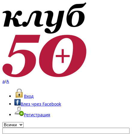
a
/
A
Вход
Влез чрез Facebook
Регистрация