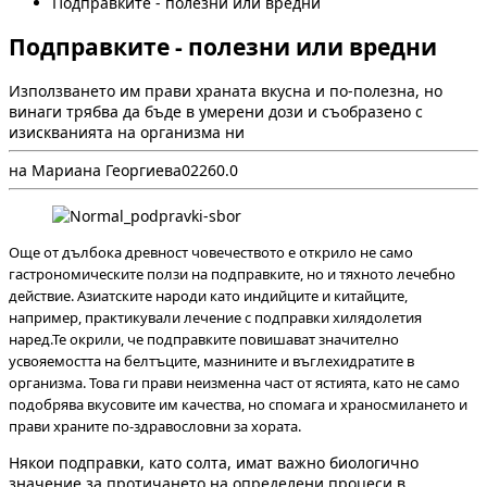
Подправките - полезни или вредни
Подправките - полезни или вредни
Използването им прави храната вкусна и по-полезна, но
винаги трябва да бъде в умерени дози и съобразено с
изискванията на организма ни
на Мариана Георгиева
0
226
0.0
Още от дълбока древност човечеството е открило не само
гастрономическите ползи на подправките, но и тяхното лечебно
действие. Азиатските народи като индийците и китайците,
например, практикували лечение с подправки хилядолетия
наред.Те окрили, че подправките повишават значително
усвояемостта на белтъците, мазнините и въглехидратите в
организма. Това ги прави неизменна част от ястията, като не само
подобрява вкусовите им качества, но спомага и храносмилането и
прави храните по-здравословни за хората.
Някои подправки, като солта, имат важно биологично
значение за протичането на определени процеси в