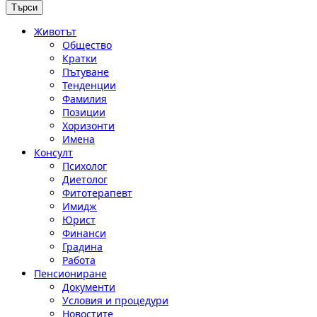
Животът
Общество
Кратки
Пътуване
Тенденции
Фамилия
Позиции
Хоризонти
Имена
Консулт
Психолог
Диетолог
Фитотерапевт
Имидж
Юрист
Финанси
Градина
Работа
Пенсиониране
Документи
Условия и процедури
Новостите