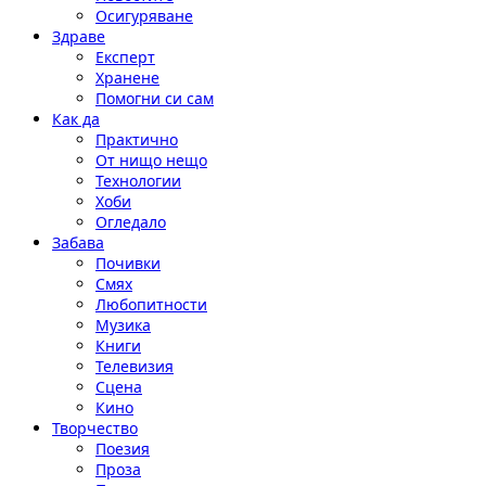
Осигуряване
Здраве
Експерт
Хранене
Помогни си сам
Как да
Практично
От нищо нещо
Технологии
Хоби
Огледало
Забава
Почивки
Смях
Любопитности
Музика
Книги
Телевизия
Сцена
Кино
Творчество
Поезия
Проза