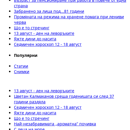
Възраст за пенсиониране при работа в повече от една
страна
Забранено за лица под...81 години
Промяната на режима на хранене помага при лениви
черва
Що е то стречинг
13 август - ден на леворъките
Яжте дини до насита
Седмичен хороскоп 12 - 18 август
Популярни
Статии
Снимки
13 август - ден на леворъките
Цветан Калмаканов среща годеницата си след 37
години раздяла
Седмичен хороскоп 12 - 18 август
Яжте дини до насита
Що е то стречинг
Най-незабравимата „ароматна” почивка
С деца на море