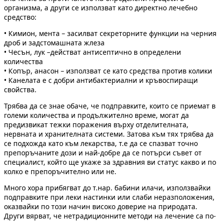
организма, а други се използват като директно лечебно
средство:
• Кимион, мента – засилват секреторните функции на черния
дроб и задстомашната жлеза
• Чесън, лук –действат антисептично в определени
количества
• Копър, анасон – използват се като средства против колики
• Канелата е с добри антибактериални и кръвоспиращи
свойства.
Трябва да се знае обаче, че подправките, които се приемат в
големи количества и продължително време, могат да
предизвикат тежки поражения върху отделителната,
нервната и хранителната системи. Затова към тях трябва да
се подхожда като към лекарства, т.е да се спазват точно
препоръчаните дози и най-добре да се потърси съвет от
специалист, който ще укаже за здравния ви статус какво и по
колко е препоръчително или не.
Много хора прибягват до т.нар. бабини илачи, използвайки
подправките при леки настинки или слаби неразположения,
оказвайки по този начин високо доверие на природата.
Други вярват, че нетрадиционните методи на лечение са по-