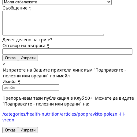
Съобщение
*
Девет делено на три е?
Отговор на въпроса
*
Отказ
×
Изпратете на Вашите приятели линк към "Подправките -
полезни или вредни" по имейл
Имейл
*
Препоръчвам тази публикация в Клуб 50+! Можете да видите
"Подправките - полезни или вредни" на:
/categories/health-nutrition/articles/podpravkite-polezni-ili-
vredni
Отказ
Изпрати