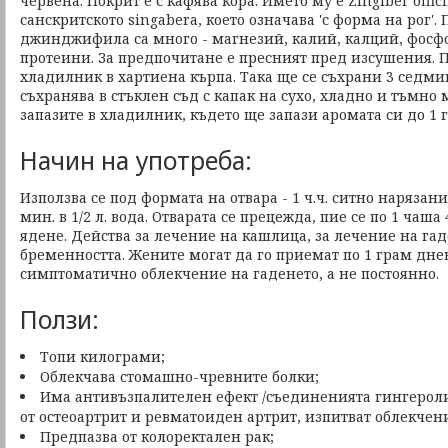
червена. Покрит е с кафява кора. Името му е Zingiber offic
санскритското singabera, което означава 'с форма на рог'.
джинджифила са много - магнезий, калий, калций, фосфо
протеини. За предпочитане е пресният пред изсушения. П
хладилник в хартиена кърпа. Така ще се съхрани 3 седми
съхранява в стъклен съд с капак на сухо, хладно и тъмно 
запазите в хладилник, където ще запази аромата си до 1 
Начин на употреба:
Използва се под формата на отвара - 1 ч.ч. ситно нарязани
мин. в 1/2 л. вода. Отварата се прецежда, пие се по 1 чаш
ядене. Действа за лечение на кашлица, за лечение на гад
бременността. Жените могат да го приемат по 1 грам днев
симптоматично облекчение на гаденето, а не постоянно.
Ползи:
Топи килограми;
Облекчава стомашно-чревните болки;
Има антивъзпалителен ефект /съединенията гингероли/
от остеоартрит и ревматоиден артрит, изпитват облекчени
Предпазва от колоректален рак;