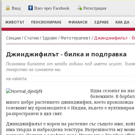
Вход
Влез чрез Facebook
Регистрация
ЖИВОТЪТ
ПЕНСИОНИРАНЕ
ФИНАНСИ
ЗДРАВЕ
КАК ДА
Секции
/
Статии
/
Здраве
/
Фитотерапевт
/
Джинджифилът - би
Джинджифилът - билка и подправка
Познавам билката от млади години под името исиот. Тогав
лекарство на синовете ми.
на valanta
Идва сезонът на нас
болежките. В борбат
много добре растението джинджифил, което произхожда о
големият му производител е Индия, където е култивиран 
разпространен в цял свят.
Джинджифилът е корен на растение със същото име, койт
има твърда и набраздена текстура. Вътрешността му може