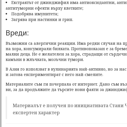
Екстрактът от джинджифил има антиоксидантни, ант
антитуморни ефекти върху клетките;
Подобрява имунитета;
Загрява при настинки и грип.
Вреди:
Възможни са алергични реакции. Има редки случаи на п
на хора, консумирали билката. Противопоказан е за бре
малки деца. Не е желателен за хора, страдащи от сърдеч
камъни в жлъчката, мозъчни тумори.
В Азия го използват в кулинарията най-активно, но за на
и затова експериментират с него най-смелите.
Материалите съм ги почерпала от интернет. Дано съм въ
ви, за да продължите да търсите нови факти за джинджи
Материалът е получен по инициативата Стани Ч
експертен характер