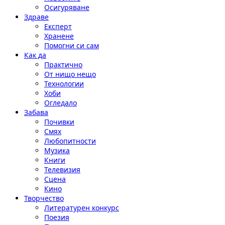
Осигуряване
Здраве
Експерт
Хранене
Помогни си сам
Как да
Практично
От нищо нещо
Технологии
Хоби
Огледало
Забава
Почивки
Смях
Любопитности
Музика
Книги
Телевизия
Сцена
Кино
Творчество
Литературен конкурс
Поезия