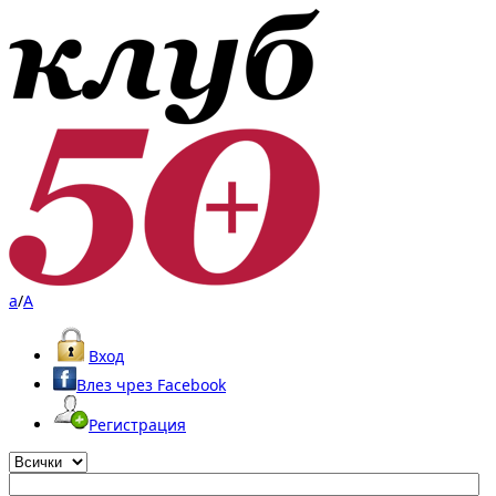
a
/
A
Вход
Влез чрез Facebook
Регистрация