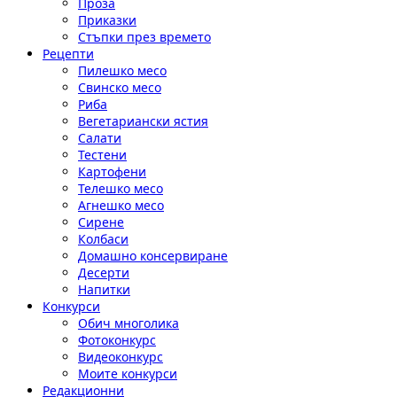
Проза
Приказки
Стъпки през времето
Рецепти
Пилешко месо
Свинско месо
Риба
Вегетариански ястия
Салати
Тестени
Картофени
Телешко месо
Агнешко месо
Сирене
Колбаси
Домашно консервиране
Десерти
Напитки
Конкурси
Обич многолика
Фотоконкурс
Видеоконкурс
Моите конкурси
Редакционни