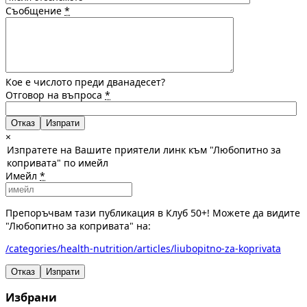
Съобщение
*
Кое е числото преди дванадесет?
Отговор на въпроса
*
Отказ
×
Изпратете на Вашите приятели линк към "Любопитно за
копривата" по имейл
Имейл
*
Препоръчвам тази публикация в Клуб 50+! Можете да видите
"Любопитно за копривата" на:
/categories/health-nutrition/articles/liubopitno-za-koprivata
Отказ
Изпрати
Избрани