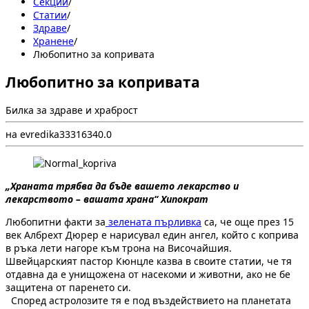
Секции
/
Статии
/
Здраве
/
Хранене
/
Любопитно за копривата
Любопитно за копривата
Билка за здраве и храброст
на evredika333
1
634
0.0
„Храната трябва да бъде вашето лекарство и
лекарството – вашата храна“ Хипократ
Любопитни факти за
зелената пърливка
са, че още през 15
век Албрехт Дюрер е нарисувал един ангел, който с коприва
в ръка лети нагоре към трона на Височайшия.
Швейцарският пастор Кюнцле казва в своите статии, че тя
отдавна да е унищожена от насекоми и животни, ако не бе
защитена от паренето си.
Според аст­ролозите тя е под въздействието на планетата