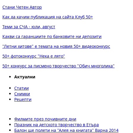
Стани Четен Автор
Как да качим публикация на сайта Клуб 50+
Теми за СЧА - юли, август
Какви са гаранциите по банковите ни депозити
"Летни хитове" е темата на новия 50+ видеоконкурс
50+ фотоконкурс "Нека е лято"
50+ конкурс за писмено творчество "Обич многолика"
Актуални
Статии
Снимки
Рецепти
Филмите през почивните дни
Празник на детското творчество в Етъра
Балон ще полети на "Алея на книгата" Варна 2014