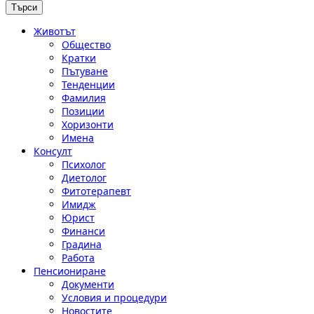
Животът
Общество
Кратки
Пътуване
Тенденции
Фамилия
Позиции
Хоризонти
Имена
Консулт
Психолог
Диетолог
Фитотерапевт
Имидж
Юрист
Финанси
Градина
Работа
Пенсиониране
Документи
Условия и процедури
Новостите