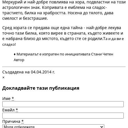
Мерку­рий и най-добре повлиява на хора, подвластни на то­зи
астрологичен знак. Копривата е емблема на сладос­
трастието, билка на храбростта. Носена до тялото, дава
смелост и безстрашие.
Сред хората се предава още една тайна - най-добре лекува
точно тази билка, която вирее в страната, къде­то живеете и
е наб­рана близо до мяс­тото, където сте се родили.Т
а и да ви е
сладко!
♦ Материалът е изпратен по инициативата Стани Четен
Автор
Създадена на 04.04.2014 г.
×
Докладвайте тази публикация
Име
*
Емайл
*
Причина
*