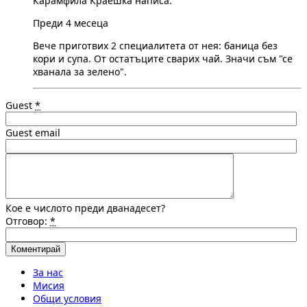
Карамфила Краешка написа:
Преди 4 месеца
Вече приготвих 2 специалитета от нея: баница без
кори и супа. От остатъците сварих чай. Значи съм "се
хванала за зелено".
Guest
*
Guest email
Кое е числото преди дванадесет?
Отговор:
*
За нас
Мисия
Общи условия