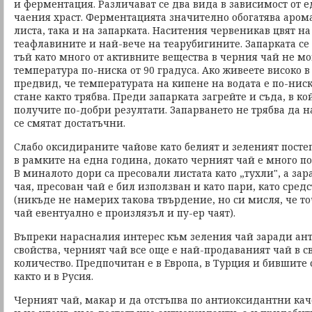
и ферментация. Различават се два вида в зависимост от е
чаения храст. Ферментацията значително обогатява арома
листа, така и на запарката. Наситения червеникав цвят н
теафлавините и най-вече на теарубигините. Запарката се
тъй като много от активните вещества в черния чай не мо
температура по-ниска от 90 градуса. Ако живеете високо 
предвид, че температурата на кипене на водата е по-ниск
стане както трябва. Преди запарката загрейте и съда, в ко
получите по-добри резултати. Запарването не трябва да н
се смятат достатъчни.
Слабо оксидираните чайове като белият и зеленият постеп
в рамките на една година, докато черният чай е много по
В миналото дори са пресовали листата като „тухли", а зар
чая, пресован чай е бил използван и като пари, като сред
(никъде не намерих такова твърдение, но си мисля, че то
чай евентуално е произлязъл и пу-ер чаят).
Въпреки нарасналия интерес към зеления чай заради ан
свойства, черният чай все още е най-продаваният чай в с
количество. Предпочитан е в Европа, в Турция и бившите
както и в Русия.
Черният чай, макар и да отстъпва по антиоксидантни кач