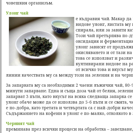
човешкия организъм.
Улонг чай
е къдравия чай. Макар да
видове улонг, листата му
спирала, или за завити ка
Този чай претърпява по-д
оксидация и ферментация 
улонг зависят от продълж
окисляването и от тази н
това се използват и разл
култивирани видове на ра
от всичко това и вкусът м
линии качествата му са между този на зеления и на черн
За запарката му са необходими 2 чаени лъжички чай, 80-9
минути запарване. Една и съща доза чай от белия, зелени
запарват 3 пъти, като вкусът на всяка следваща запарка с
улонг обаче може да се използва до 5-6 пъти и се смята, 
е по-добра, като третата и четвъртата са с най-добри качес
Съдържанието на кофеин в улонг е по-малко, отколкото в 
Черният чай
преминава през всички процеси на обработка – завехване