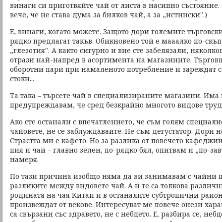
винаги си приготвяйте чай от листа в насипно състояние. 
вече, че не става дума за билков чай, а за „истински".)
Е, винаги, когато можете. Защото дори големите търговск
рядко предлагат такъв. Обикновено той е мааалко по-скъп 
„глезотия". А както сигурно и вие сте забелязали, няколк
отрази най-напред в асортимента на магазините. Търгов
оборотни пари при намаленото потребление и зареждат 
стоки...
Та така – търсете чай в специализираните магазини. Има 
предупреждавам, че сред безкрайно многото видове трудн
Ако сте останали с впечатлението, че съм голям специал
чайовете, не се заблуждавайте. Не съм дегустатор. Дори н
Страстта ми е кафето. Но за разлика от повечето кафеджи
пия и чай – главно зелен, по-рядко бял, опитвам и „по-за
намеря.
По тази причина изобщо няма да ви занимавам с чайни 
разликите между видовете чай. А и те са толкова различн
родината на чая Китай и в останалите субтропични райони
произвеждат от векове. Интересуват ме повече онези хара
са свързани със здравето, не с небцето. Е, разбира се, небц