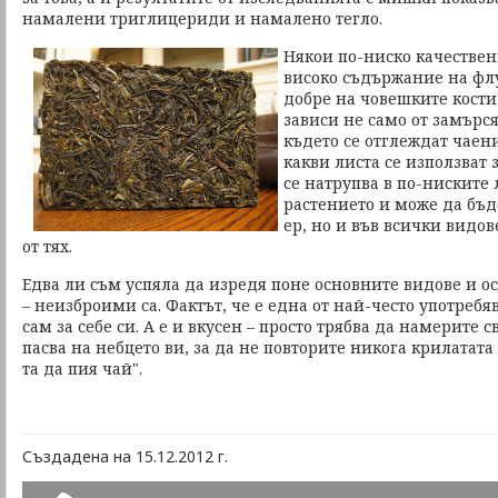
намалени триглицериди и намалено тегло.
Някои по-ниско качествен
високо съдържание на флу
добре на човешките кости 
зависи не само от замърся
където се отглеждат чаени
какви листа се използват 
се натрупва в по-ниските 
растението и може да бъд
ер, но и във всички видо
от тях.
Едва ли съм успяла да изредя поне основните видове и о
– неизброими са. Фактът, че е една от най-често употреб
сам за себе си. А е и вкусен – просто трябва да намерите 
пасва на небцето ви, за да не повторите никога крилатата
та да пия чай".
Създадена на 15.12.2012 г.