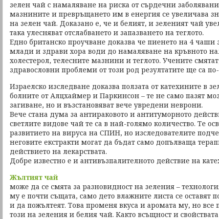
зелен чай с намаляване на риска от сърдечни заболявани
мазнините и превръщането им в енергия се увеличава з
на зелен чай. Доказано е, че и белият, и зеленият чай у
така улесняват отслабването и запазването на теглото.
Едно британско проучване доказва че пиенето на 4 чаши з
млади и здрави хора води до намаляване на кръвното на
холестерол, телесните мазнини и теглото. Учените смятат,
здравословни проблеми от този род резултатите ще са по
Израелско изследване доказва ползата от катехините в зе
болните от Алцхаймер и Паркинсон – те не само пазят мо
загиване, но и възстановяват вече увредени неврони.
Вече стана дума за антираковото и антитуморното действи
светлите видове чай те са в най-голямо количество. Те ос
развитието на вируса на СПИН, но изследователите подчер
неговите екстракти могат да бъдат само допълваща терапи
действието на лекарствата.
Добре известно е и антивъзпалителното действие на кате
Жълтият чай
може да се смята за разновидност на зеления – технологи
му е почти същата, само дето влажните листа се оставят 
и да пожълтеят. Това променя вкуса и аромата му, но все 
този на зеления и белия чай. Както всъщност и свойствата