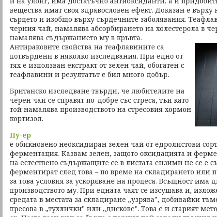
и на улонг, има достатъчно антиоксиданти, а и придоби
вещества имат своя здравословен ефект. Доказан е върху 
сърцето и изобщо върху сърдечните заболявания. Теафла
черния чай, намалява абсорбирането на холестерола в чер
намалява съдържанието му в кръвта.
Антираковите свойства на теафлавините са
потвърдени в няколко изследвания. При едно от
тях е използван екстракт от зелен чай, обогатен с
теафлавини и резултатът е бил много добър.
Британско изследване твърди, че любителите на
черен чай се справят по-добре със стреса, тъй като
той намалява производството на стресовия хормон
кортизол.
Пу-ер
е обикновено неоксидиран зелен чай от едролистови сор
ферментация. Казвам зелен, защото оксидацията и ферм
на естествено съдържащите се в листата ензими не се е съ
ферментират след това – по време на складирането или 
за това условия за ускоряване на процеса. Всъщност има 
производството му. При едната чаят се изсушава и, изло
средата в местата за складиране „узрява", добивайки тъме
пресова в „тухлички" или „дискове". Това е и старият мет