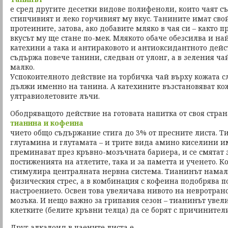
е сред другите десетки видове полифеноли, които чаят с
стипчивият и леко горчивият му вкус. Танините имат свойс
протеините, затова, ако добавите мляко в чая си – както 
вкусът му ще стане по-мек. Млякото обаче обезсилва и на
катехини а така и антираковото и антиоксидантното дейс
съдържа повече танини, следван от улонг, а в зеления ча
малко.
Успокоителното действие на торбичка чай върху кожата с
дължи именно на танина. А катехините възстановяват ко
ултравиолетовите лъчи.
Ободряващото действие на готовата напитка от своя стра
тианина и кофеина
чието общо съдържание стига до 3% от пресните листа. Т
глутамина и глутамата – и трите вида амино киселини им
преминават през кръвно-мозъчната бариера, и се смятат з
постиженията на атлетите, така и за паметта и ученето. 
стимулира централната нервна система. Тианинът намал
физическия стрес, а в комбинация с кофеина подобрява п
настроението. Освен това увеличава нивото на невротра
мозъка. И нещо важно за грипавия сезон – тианинът увели
клетките (белите кръвни телца) да се борят с причинители
Друг алкалоид в чаените листа е