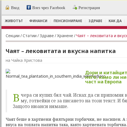
Вход
Влез чрез Facebook
Регистрация
ЖИВОТЪТ
ФИНАНСИ
ПЕНСИОНИРАНЕ
ЗДРАВЕ
КАК ДА
Секции
/
Статии
/
Здраве
/
Хранене
/
Чаят – лековитата и вкус
Чаят – лековитата и вкусна напитка
на Чайка Христова
Дори и китайцит
него, камо ли н
част на Европа
В
чера си купих бял чай. Исках да си припомня 
му, готвейки се за писането на този текст. И б
Защото нюанси нямаше.
Чаят беше в хартиени филтърни торбички, не насипен. 
вкуса на топлата напитка така, както хартиената торбичка.