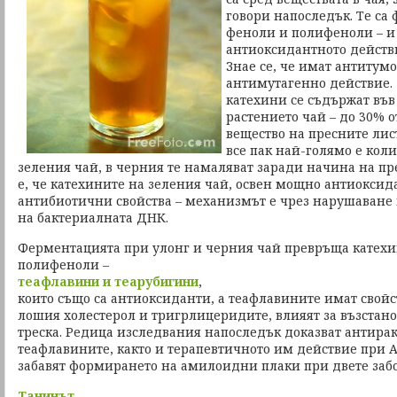
говори напоследък. Те са
феноли и полифеноли – и 
антиоксидантното действи
Знае се, че имат антитум
антимутагенно действие. 
катехини се съдържат във
растението чай – до 30% о
вещество на пресните лист
все пак най-голямо е коли
зеления чай, в черния те намаляват заради начина на пр
е, че катехините на зеления чай, освен мощно антиоксид
антибиотични свойства – механизмът е чрез нарушаване 
на бактериалната ДНК.
Ферментацията при улонг и черния чай превръща катехи
полифеноли –
теафлавини и теарубигини
,
които също са антиоксиданти, а теафлавините имат свойс
лошия холестерол и тригрлицеридите, влияят за възстан
треска. Редица изследвания напоследък доказват антирак
теафлавините, както и терапевтичното им действие при 
забавят формирането на амилоидни плаки при двете заб
Танинът