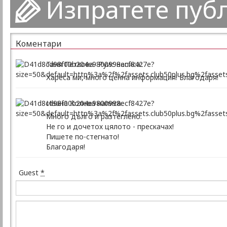
Изпратете пуб
Коментари
Таня Петкова- Руис написа:
Хареса ми, много ценна информация! Благодаря!
Ивана Колева написа:
Много дълго и разтеглено.
Не го и дочетох цялото - прескачах!
Пишете по-стегнато!
Благодаря!
Guest
*