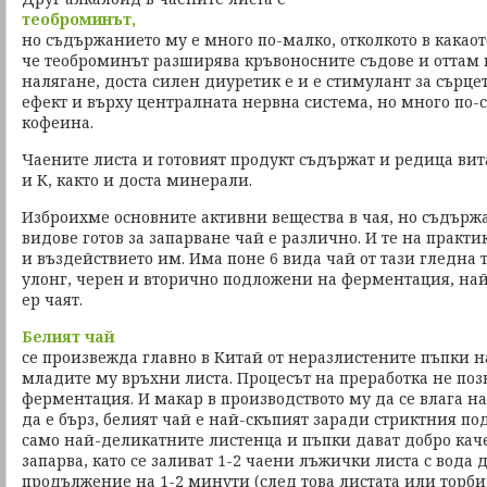
теоброминът,
но съдържанието му е много по-малко, отколкото в какаот
че теоброминът разширява кръвоносните съдове и оттам
налягане, доста силен диуретик е и е стимулант за сърц
ефект и върху централната нервна система, но много по-с
кофеина.
Чаените листа и готовият продукт съдържат и редица вит
и К, както и доста минерали.
Изброихме основните активни вещества в чая, но съдърж
видове готов за запарване чай е различно. И те на практи
и въздействието им. Има поне 6 вида чай от тази гледна то
улонг, черен и вторично подложени на ферментация, най-
ер чаят.
Белият чай
се произвежда главно в Китай от неразлистените пъпки на
младите му връхни листа. Процесът на преработка не поз
ферментация. И макар в производството му да се влага н
да е бърз, белият чай е най-скъпият заради стриктния по
само най-деликатните листенца и пъпки дават добро каче
запарва, като се заливат 1-2 чаени лъжички листа с вода д
продължение на 1-2 минути (след това листата или торбич