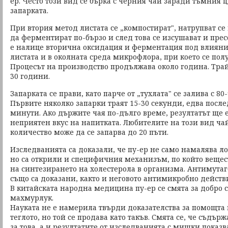
ер. Често този вид се бърка с черния чай заради тъмния ц
запарката.
При втория метод листата се „компостират", натрупват се
да ферментират по-бързо и след това се изсушават и прес
е налице вторична оксидация и ферментация под влияни
листата и в околната среда микрофлора, при което се пол
Процесът на производство продължава около година. Трай
30 години.
Запарката се прави, като парче от „тухлата" се залива с 80
Първите няколко запарки траят 15-30 секунди, едва послед
минути. Ако държите чая по-дълго време, резултатът ще е
неприятен вкус на напитката. Любителите на този вид чай
количество може да се запарва до 20 пъти.
Изследванията са доказали, че пу-ер не само намалява ло
но са открили и специфичния механизъм, по който вещест
на синтезирането на холестерола в организма. Антимутаг
също са доказани, както и неговото антимикробно действ
В китайската народна медицина пу-ер се смята за добро 
махмурлук.
Науката не е намерила твърди доказателства за помощта
теглото, но той се продава като такъв. Смята се, че съдъ
за това, а и резултатите от изследванията с мишки показ