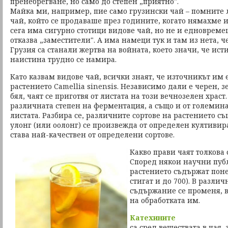
пренебрегване, но само до степен „приятно".
Майка ми, например, пие само грузински чай – помните 
чай, който се продаваше през годините, когато нямахме и
сега има сигурно стотици видове чай, но не и едноврем
отказва „заместители". А има намеци тук и там из нета, ч
Грузия са станали жертва на войната, което значи, че ис
наистина трудно се намира.
Като казвам видове чай, всички знаят, че източникът им 
растението Camellia sinensis. Независимо дали е черен, з
бял, чаят се приготвя от листата на този вечнозелен храст.
различната степен на ферментация, а също и от големина
листата. Разбира се, различните сортове на растението с
улонг (или оолонг) се произвежда от определен култивир
става най-качествен от определени сортове.
Какво прави чаят толкова
Според някои научни пуб
растението съдържат поне
стигат и до 700). В разли
съдържание се променя, в
на обработката им.
Катехините
са сред веществата в чая,