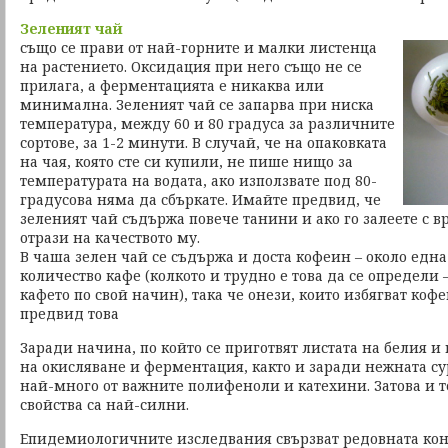
Зеленият чай
също се прави от най-горните и малки листенца
на растението. Оксидация при него също не се
прилага, а ферментацията е никаква или
минимална. Зеленият чай се запарва при ниска
температура, между 60 и 80 градуса за различните
сортове, за 1-2 минути. В случай, че на опаковката
на чая, която сте си купили, не пише нищо за
температурата на водата, ако използвате под 80-
градусова няма да сбъркате. Имайте предвид, че
зеленият чай съдържа повече танини и ако го залеете с вр
отрази на качеството му.
В чаша зелен чай се съдържа и доста кофеин – около една
количество кафе (колкото и трудно е това да се определи –
кафето по свой начин), така че онези, които избягват коф
предвид това
Заради начина, по който се приготвят листата на белия и 
на окисляване и ферментация, както и заради нежната су
най-много от важните полифеноли и катехини. Затова и 
свойства са най-силни.
Епидемиологичните изследвания свързват редовната кон