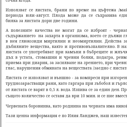
сочна ягода.
Използват се листата, брани по време на цъфтежа /ма
периода юли-август. Плода може да се съхранява едн
билка за листата дори две години.
А полезните качества не могат да се изброят - черн
съдържанието на захарта в организма, което се дължи г
в нея глюкозиди миртилин и неомиртилин. Действа з
дъбилните вещества, както и противовъзпалително. В 
листата се употребяват при камъни в бъбреците и жлъчк
дъх в устата, стомашни и чревни болки, подагра, ревм
приема при диария, за засилване на зрението, при чрев
глас, нарушения обмяната на веществата /заедно с листат
Листата се използват и външно - за компреси при изгорен
труднозарастващи рани, като гаргара при зъбобол и гърло
от листата се варят в 0,5 л. вода. Изпива се за един ден. 
същото количество се оставя да ври 10 мин. и се пие вмест
Червената боровинка, като роднина на черната има някой
Тази ценна информация е по Илия Ланджев, наш известен