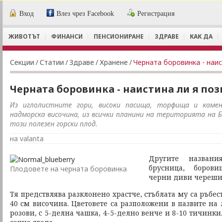
Вход
Влез чрез Facebook
Регистрация
ЖИВОТЪТ
ФИНАНСИ
ПЕНСИОНИРАНЕ
ЗДРАВЕ
КАК ДА
Секции
/
Статии
/
Здраве
/
Хранене
/
Черната боровинка - наи
Черната боровинка - наистина ли я по
Из иглолистните гори, високи пасища, торфища и камен
надморска височина, из всички планини на територията на Б
този полезен горски плод.
на valanta
Другите названи
брусница, борови
Плодовете на черната боровинка
черни диви череши
Тя предствлява разклонено храстче, стъблата му са ръбес
40 см височина. Цветовете са разположени в пазвите на 
розови, с 5-делна чашка, 4-5-делно венче и 8-10 тичинки