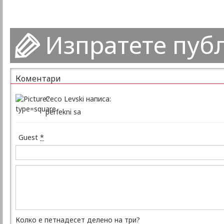
Изпратете пуб
Коментари
Ceco Levski написа:
perfekni sa
Guest
*
Колко е петнадесет делено на три?