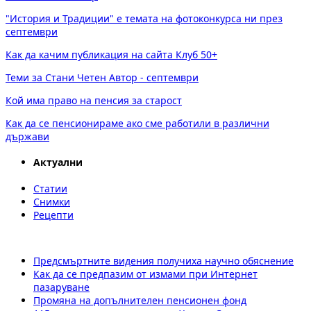
"История и Традиции" е темата на фотоконкурса ни през
септември
Как да качим публикация на сайта Клуб 50+
Теми за Стани Четен Автор - септември
Кой има право на пенсия за старост
Как да се пенсионираме ако сме работили в различни
държави
Актуални
Статии
Снимки
Рецепти
Предсмъртните видения получиха научно обяснение
Как да се предпазим от измами при Интернет
пазаруване
Промяна на допълнителен пенсионен фонд