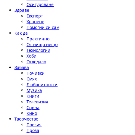
Осигуряване
Здраве
Експерт
Хранене
Помогни си сам
Как да
Практично
От нищо нещо
Технологии
Хоби
Огледало
Забава
Почивки
Смях
Любопитности
Музика
Книги
Телевизия
Сцена
Кино
Творчество
Поезия
Проза