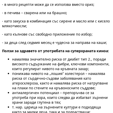
- в много рецепти може да се използва вместо ориз;
- в печива – сварена или на брашно;
- като закуска в комбинация със сирене и масло или с кисело
мляко+мюсли;
- като кълнове със свободно приложение по избор;
- за деца след седмия месец е чудесна за направа на каши;
Ползи за здравето от употребата на суперхраната киноа:
намалява значително риска от диабет тип 2., поради
високото съдържание на фибри, ключови компоненти,
които регулират нивото на кръвната захар;
понижава нивото на „лошия” холестерол – намалява
риска от сърдечно-съдови заболявания като
атеросклероза, както и намалява риска от натрупване
на плаки по стените на кръвоносните съддове;
антиалергичен потенциал – препоръчва се за
употреба при хора, които следва да избагват зърнени
храни заради глутена в тях;
т. нар. царица на зърнените култури е подходяща
както за малки деца, така и за подрастващи;