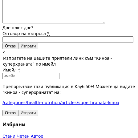
Две плюс две?
Отговор на въпроса
*
Отказ
×
Изпратете на Вашите приятели линк към "Киноа -
суперхраната" по имейл
Имейл
*
Препоръчвам тази публикация в Клуб 50+! Можете да видите
"Киноа - суперхраната" на:
/categories/health-nutrition/articles/superhranata-kinoa
Отказ
Изпрати
Избрани
Стани Четен Автор