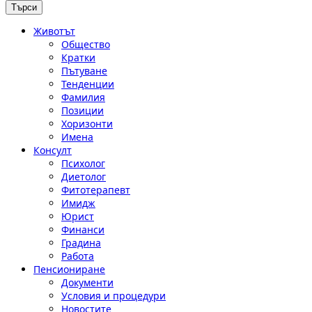
Животът
Общество
Кратки
Пътуване
Тенденции
Фамилия
Позиции
Хоризонти
Имена
Консулт
Психолог
Диетолог
Фитотерапевт
Имидж
Юрист
Финанси
Градина
Работа
Пенсиониране
Документи
Условия и процедури
Новостите