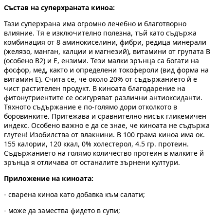
Състав на суперхраната киноа:
Тази суперхрана има огромно лечебно и благотворно
влияние. Тя е изключително полезна, тъй като съдържа
комбинация от 8 аминокиселини, фибри, редица минерали
(желязо, манган, калции и магнезий), витамини от групата В
(особено В2) и Е, ензими. Тези малки зрънца са богати на
фосфор, мед, както и определени токофероли (вид форма на
витамин Е). Счита се, че около 20% от съдържанието й е
чист растителен продукт. В киноата благодарение на
фитонутриентите се осигуряват различни антиоксиданти.
Тяхното съдържание е по-голямо дори отколкото в
боровинките. Притежава и сравнително нисък гликемичен
индекс. Особено важно е да се знае, че киноата не съдържа
глутен! Изобилства от влакнини. В 100 грама киноа има ок.
155 калории, 120 ккал, 0% холестерол, 4.5 гр. протеин.
Съдържанието на голямо количество протеин в малките й
зрънца я отличава от останалите зърнени култури.
Приложение на киноата:
- сварена киноа като добавка към салати;
- може да замества фидето в супи;