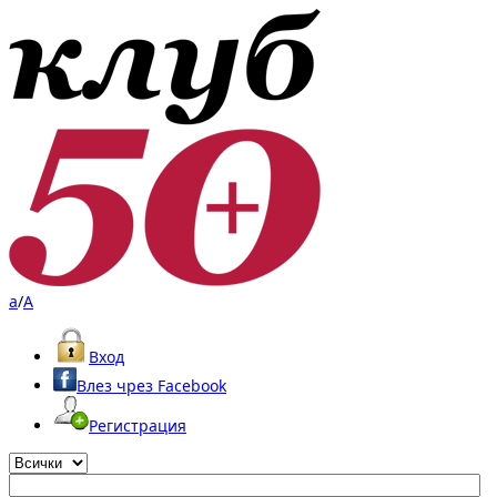
a
/
A
Вход
Влез чрез Facebook
Регистрация