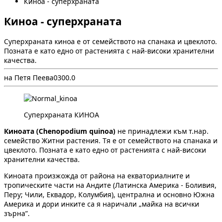
Киноа - суперхраната
Киноа - суперхраната
Суперхраната киноа е от семейството на спанака и цвеклото.
Позната е като едно от растенията с най-високи хранителни
качества.
на Петя Пеева
0
30
0.0
Суперхраната КИНОА
Киноата (Chenopodium quinoa)
не принадлежи към т.нар.
семейство Житни растения. Тя е от семейството на спанака и
цвеклото. Позната е като едно от растенията с най-високи
хранителни качества.
Киноата произжожда от района на екваториалните и
тропическите части на Андите (Латинска Америка - Боливия,
Перу; Чили, Еквадор, Колумбия), централна и основно Южна
Америка и дори инките са я наричали „майка на всички
зърна”.