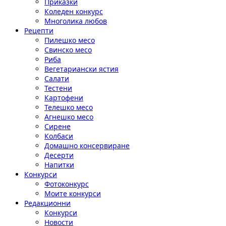
Приказки
Коледен конкурс
Многолика любов
Рецепти
Пилешко месо
Свинско месо
Риба
Вегетариански ястия
Салати
Тестени
Картофени
Телешко месо
Агнешко месо
Сирене
Колбаси
Домашно консервиране
Десерти
Напитки
Конкурси
Фотоконкурс
Моите конкурси
Редакционни
Конкурси
Новости