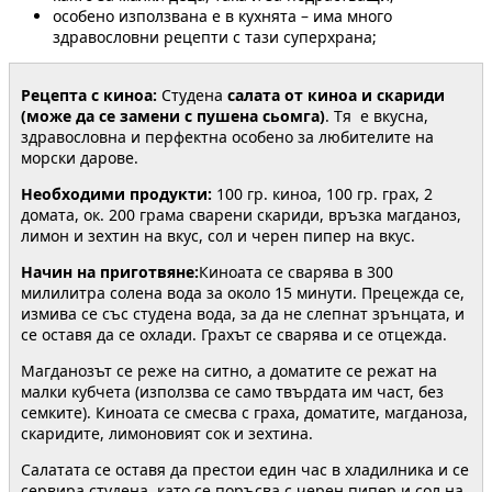
особено използвана е в кухнята – има много
здравословни рецепти с тази суперхрана;
Рецепта с киноа:
Студена
салата от киноа и скариди
(може да се замени с пушена сьомга)
. Тя е вкусна,
здравословна и перфектна особено за любителите на
морски дарове.
Необходими продукти:
100 гр. киноа, 100 гр. грах, 2
домата, ок. 200 грама сварени скариди, връзка магданоз,
лимон и зехтин на вкус, сол и черен пипер на вкус.
Начин на приготвяне:
Киноата се сварява в 300
милилитра солена вода за около 15 минути. Прецежда се,
измива се със студена вода, за да не слепнат зрънцата, и
се оставя да се охлади. Грахът се сварява и се отцежда.
Магданозът се реже на ситно, а доматите се режат на
малки кубчета (използва се само твърдата им част, без
семките). Киноата се смесва с граха, доматите, магданоза,
скаридите, лимоновият сок и зехтина.
Салатата се оставя да престои един час в хладилника и се
сервира студена, като се поръсва с черен пипер и сол на