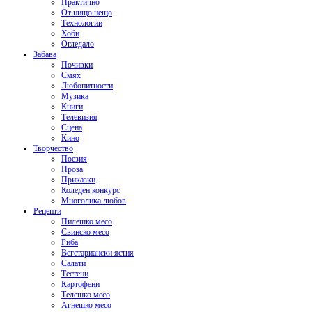
Практично
От нищо нещо
Технологии
Хоби
Огледало
Забава
Почивки
Смях
Любопитности
Музика
Книги
Телевизия
Сцена
Кино
Творчество
Поезия
Проза
Приказки
Коледен конкурс
Многолика любов
Рецепти
Пилешко месо
Свинско месо
Риба
Вегетариански ястия
Салати
Тестени
Картофени
Телешко месо
Агнешко месо