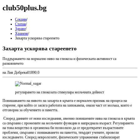
club50plus.bg
Секции
/
Статии
/
Здраве
/
Хранене
/
Захарта ускорява стареенето
Захарта ускорява стареенето
Поддържането на нормално ниво на глюкоза и физическата активност са
разковничето
на Лия Добрева
0
189
0.0
регулирането на глюкозата стимулира мозъчната дейност
Повишаването на нивото на захарта в кръвта е нормален признак на процеса на
стареене, при който се засяга работата на хипокампа, онази част от мозъка, която е
отговорна за обучението и паметта.
Според данните от нови изследвания, именно повишените нива на глюкоза в кръвта
са свързани с промените на мозъчните функции в напреднала възраст. Регулирането
на това вещество в организма би позволило да се предотвратят възрастовите
проблеми, свързани с понижаването на паметта, твърдят учените, провели
изследването. Според невролозите, физическите упражнения стабилизират