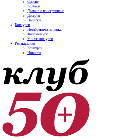
Сирене
Колбаси
Домашно консервиране
Десерти
Напитки
Конкурси
Незабравима почивка
Фотоконкурс
Моите конкурси
Редакционни
Конкурси
Новости