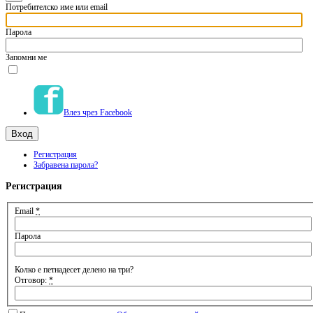
Потребителско име или email
Парола
Запомни ме
Влез чрез Facebook
Регистрация
Забравена парола?
Регистрация
Email
*
Парола
Колко е петнадесет делено на три?
Отговор:
*