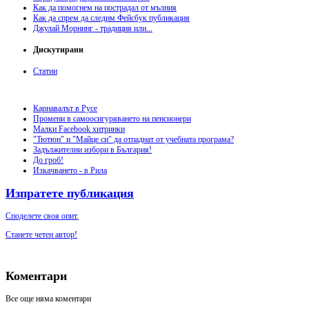
Как да помогнем на пострадал от мълния
Как да спрем да следим Фейсбук публикация
Джулай Морнинг - традиция или...
Дискутирани
Статии
Карнавалът в Русе
Промени в самоосигуряването на пенсионери
Малки Facebook хитринки
"Тютюн" и "Майце си" да отпаднат от учебната програма?
Задължителни избори в България!
До гроб!
Изкачването - в Рила
Изпратете публикация
Споделете своя опит.
Станете четен автор!
Коментари
Все още няма коментари