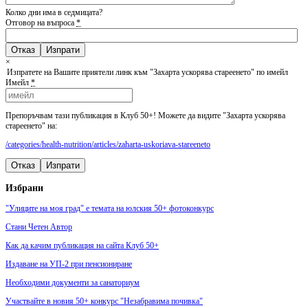
Колко дни има в седмицата?
Отговор на въпроса
*
Отказ
×
Изпратете на Вашите приятели линк към "Захарта ускорява стареенето" по имейл
Имейл
*
Препоръчвам тази публикация в Клуб 50+! Можете да видите "Захарта ускорява
стареенето" на:
/categories/health-nutrition/articles/zaharta-uskoriava-stareeneto
Отказ
Изпрати
Избрани
"Улиците на моя град" е темата на юлския 50+ фотоконкурс
Стани Четен Автор
Как да качим публикация на сайта Клуб 50+
Издаване на УП-2 при пенсиониране
Необходими документи за санаториум
Участвайте в новия 50+ конкурс "Незабравима почивка"