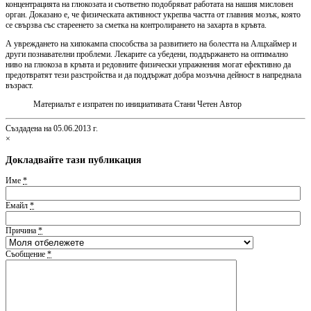
концентрацията на глюкозата и съответно подобряват работата на нашия мисловен
орган. Доказано е, че физическата активност укрепва частта от главния мозък, която
се свързва със стареенето за сметка на контролирането на захарта в кръвта.
А увреждането на хипокампа способства за развитието на болестта на Алцхаймер и
други познавателни проблеми. Лекарите са убедени, поддържането на оптимално
ниво на глюкоза в кръвта и редовните физически упражнения могат ефективно да
предотвратят тези разстройства и да поддържат добра мозъчна дейност в напреднала
възраст.
Материалът е изпратен по инициативата Стани Четен Автор
Създадена на 05.06.2013 г.
×
Докладвайте тази публикация
Име
*
Емайл
*
Причина
*
Съобщение
*