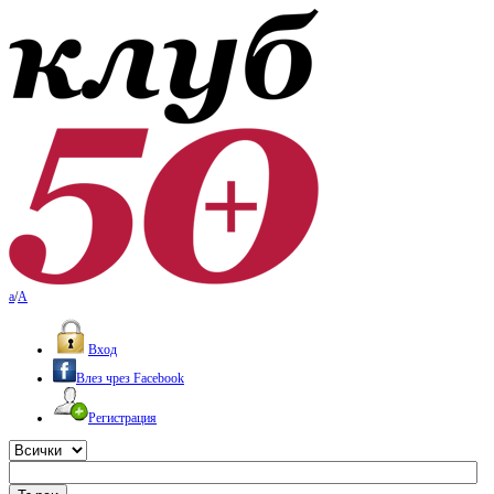
a
/
A
Вход
Влез чрез Facebook
Регистрация