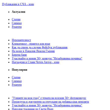
Публикации в СЧА - юни
Актуални
Статии
Снимки
Рецепти
Нерешителност
Климатикът - приятел или враг
Как да спрем да следим Фейсбук публикация
На море в Паралия Врасна Гърция
Бирена баня
Участвайте в новия 50+ конкурс "Незабравима почивка"
Наградени в Стани Четен Автор - юни
Популярни
Статии
Снимки
Рецепти
"Улиците на моя град" е темата на юлския 50+ фотоконкурс
Процедура и документи за отпускане на добавка към пенсията
Участвайте в новия 50+ конкурс "Незабравима почивка"
Народни традиции по Свети Врач