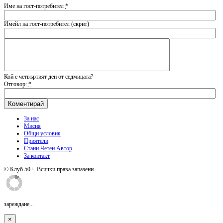
Име на гост-потребител
*
Имейл на гост-потребител (скрит)
Кой е четвъртият ден от седмицата?
Отговор:
*
За нас
Мисия
Общи условия
Приятели
Стани Четен Автор
За контакт
© Клуб 50+. Всички права запазени.
зареждане...
×