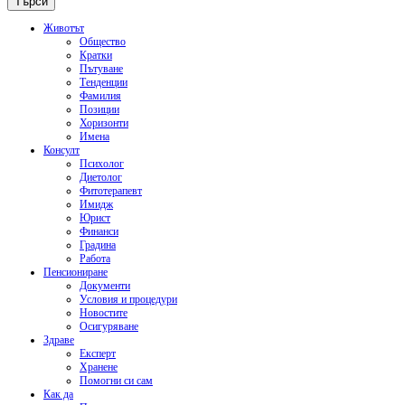
Животът
Общество
Кратки
Пътуване
Тенденции
Фамилия
Позиции
Хоризонти
Имена
Консулт
Психолог
Диетолог
Фитотерапевт
Имидж
Юрист
Финанси
Градина
Работа
Пенсиониране
Документи
Условия и процедури
Новостите
Осигуряване
Здраве
Експерт
Хранене
Помогни си сам
Как да