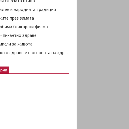
ай-бързата птица
вден в народната традиция
жите през зимата
любими български филма
- пикантно здраве
мисли за живота
Психичното здраве е в основата на здравето изобщо
ярни