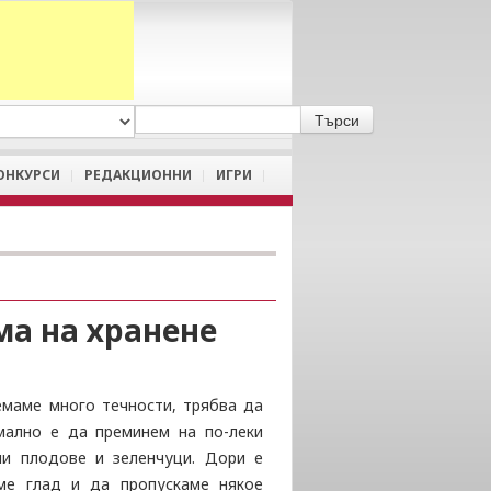
A
/
a
ОНКУРСИ
РЕДАКЦИОННИ
ИГРИ
ма на хранене
емаме много течности, трябва да
мално е да преминем на по-леки
ни плодове и зеленчуци. Дори е
ме глад и да пропускаме някое