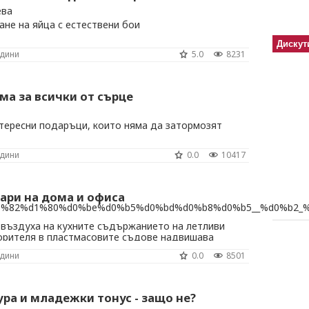
ева
ане на яйца с естествени бои
Дискут
одини
5.0
8231
а за всички от сърце
нтересни подаръци, които няма да затормозят
одини
0.0
10417
ари на дома и офиса
 въздуха на кухните съдържанието на летливи
орителя в пластмасовите съдове надвишава
одини
0.0
8501
ра и младежки тонус - защо не?