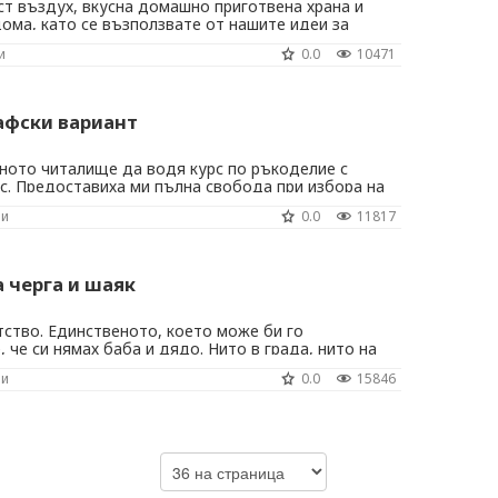
ст въздух, вкусна домашно приготвена храна и
ома, като се възползвате от нашите идеи за
н по различни поводи и заради различни хора.
и
0.0
10471
одходящи само за деца. Те са чудесна възможност
 изкарат ден сред природата, като при ...
афски вариант
тното читалище да водя курс по ръкоделие с
с. Предоставиха ми пълна свобода при избора на
а. Имам долу-горе представа каква е нагласата на
ни
0.0
11817
ви са им интересите и доста се замислих с какво
 им спечеля вниманието. Още ...
 черга и шаяк
ство. Единственото, което може би го
 че си нямах баба и дядо. Нито в града, нито на
ли доста преди родителите ми да се съберат. И
ни
0.0
15846
а съм си мечтаела за къща с двор на село. От
ата ми е факт и като дойде време за ...