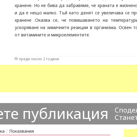
хранене. Но не бива да забравяме, че храната е жизнен
и да е нещо малко. Тъй като денят се увеличава се п
хранене .Оказва се, че повишаването на температу
ускоряване на химичните реакции в организма. Освен то
от витамините и микроелементите.
преди около 2 години
ете публикация
Сподел
Станет
ка
/
Показвания