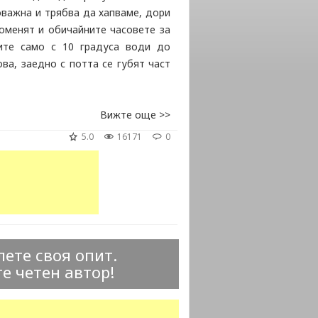
оважна и трябва да хапваме, дори
роменят и обичайните часовете за
рите само с 10 градуса води до
ва, заедно с потта се губят част
Вижте още >>
5.0
16171
0
ете своя опит.
е четен автор!