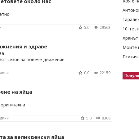
ветовете около нас
Коя е н
Антоно
етно!
Тарале
и
5.0
29563
10-те 
Хрянът 
ажнения и здраве
Моите 
ва
ият сезон за повече движение
одини
0.0
22159
Попул
рене на яйца
а
 оригинални
одини
5.0
8308
та за великденски яйца