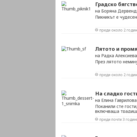
Градско бягств
на Боряна Дервен
Пикникът е чудесен
преди около 2 годи
Лятото и промя
на Радка Алексиева
През лятото немин
преди около 2 годи
На сладко гост
на Елина Гаврилова
Поканили сте гости,
включваща традици
мислите, че десерт
преди почти 3 годин
събиране, тогава з
„десертено”.