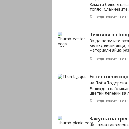
Зимата беше дълга 
топло. Слънчевите 
в къщи. Време е за
преди повече от 8 г
Упоритата мръсотия
маха само с парцал 
Техники за боя
За да получите раз
великденски яйца, 
материали яйца ра
Увивате яйцата с к
преди повече от 8 г
Завивате яйцата в д
Естествени оцв
на Люба Тодорова
Великден наближава
цветни лепенки за 
Разнообразието в п
преди повече от 8 г
обикновени бои, кр
начини да оцветиш я
Закуска на тре
на Елина Гаврилова