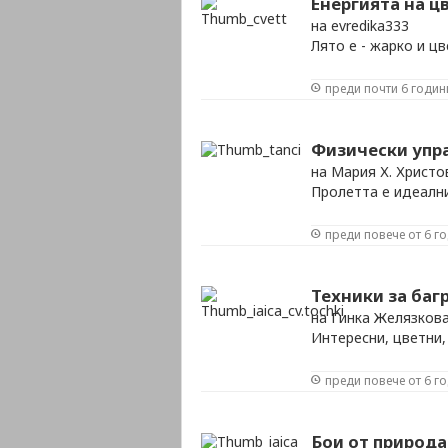
Енергията на ц
на evredika333
Лято е - жарко и цв
преди почти 6 годин
Физически упр
на Мария Х. Христо
Пролетта е идеалн
преди повече от 6 г
Техники за баг
на Гинка Желязков
Интересни, цветни,
преди повече от 6 г
Бои от природа