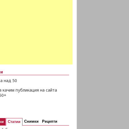
ни
а над 50
а качим публикация на сайта
50+
Снимки
Рецепти
ни
Статии