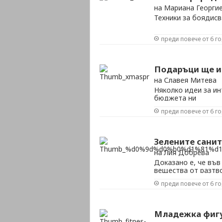
на Мариана Георги
Техники за боядисв
преди повече от 6 г
Подаръци ще им
на Славея Митева
Няколко идеи за и
бюджета ни
преди повече от 6 г
Зелените санит
на Лия Добрева
Доказано е, че във
вещества от разтв
допустимото
преди повече от 6 г
Младежка фигу