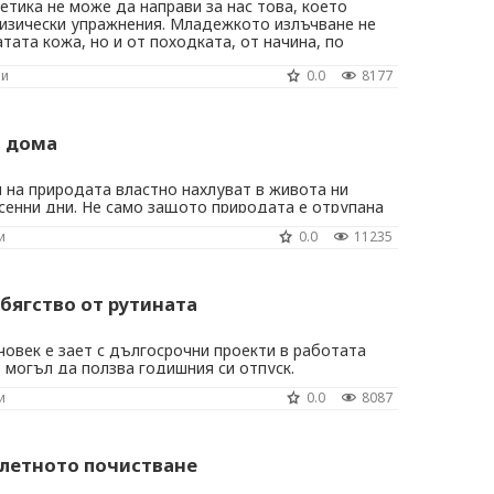
етика не може да направи за нас това, което
изически упражнения. Младежкото излъчване не
тата кожа, но и от походката, от начина, по
ме с околните, от скоростта, с която изкачваме
ни
0.0
8177
бъдем наясно по въпроса: поддържането на ...
в дома
 на природата властно нахлуват в живота ни
сенни дни. Не само защото природата е отрупана
 си цветове, тонове и настроения. Топлите
и
0.0
11235
на есента действат успокояващо сред природата и
е повече уют и добро настроение в душата и в ...
бягство от рутината
овек е зает с дългосрочни проекти в работата
е могъл да ползва годишния си отпуск.
е налага стои затворен дълго време в офиса,
и
0.0
8087
ежността на лятото, направете така - доведете
 в делника. Един пикник може да бъде ...
олетното почистване