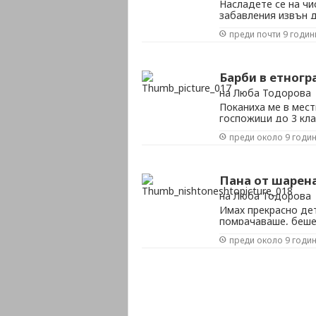
Насладете се на чи
забавления извън д
пикник, организира
преди почти 9 годин
Пикниците не са п
и за възрастните да
Барби в етногр
на Люба Тодорова
Поканиха ме в мес
госпожици до 3 кла
теми за заниманият
преди около 9 годи
днешните деца, как
да започнем, че да
Пана от шарена
на Люба Тодорова
Имах прекрасно дет
помрачаваше, беше,
село. Бяха си отиш
преди около 9 годи
вероятно още тогав
няколко години мечт