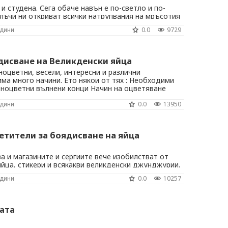
и студена. Сега обаче навън е по-светло и по-
лъчи ни откриват всички натрупвания на мръсотия
 голямото годишно пролетно почистване.
одини
0.0
9729
 прониква навсякъде и в повечето случаи не се
и препарати. Нуждаете се и от твърда ...
дисване на Великденски яйца
ноцветни, весели, интересни и различни
има много начини. Ето някои от тях : Необходими
зноцветни вълнени конци Начин на оцветяване
онците, избирайки цветове по собствен вкус.
одини
0.0
13950
омакинско фолио и варите. След като се ...
етители за боядисване на яйца
 и магазините и сергиите вече изобилстват от
яйца, стикери и всякакви великденски джунджурии.
репаратите за оцветяване също е богато -
одини
0.0
10257
истални, седефени, всякакви. Има наистина много
йцата за Пасха, различни техники и ...
вата