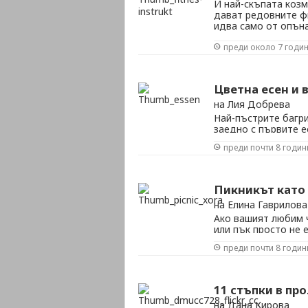
И най-скъпата козм
дават редовните ф
идва само от опъна
който се разминава
преди около 7 годи
стълбите. Но нека 
Цветна есен и 
на Лия Добрева
Най-пъстрите багри
заедно с първите е
с най-артистичните
преди почти 8 годин
златисти цветове 
могат да внесат ощ
Пикникът като 
на Елина Гаврилова
Ако вашият любим ч
или пък просто не 
Аконапоследък му с
преди почти 8 годин
пропускайки безмет
почивката при него,
11 стъпки в пр
на Дана Кирова