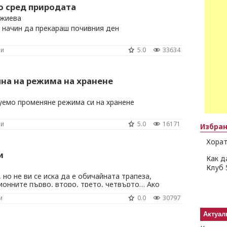
о сред природата
джиева
 начин да прекараш почивния ден
ни
5.0
33634
на на режима на хранене
уемо променяне режима си на хранене
ни
5.0
16171
Избра
Хорат
и
Как д
Клуб 
 но не ви се иска да е обичайната трапеза,
онните първо, второ, трето, четвърто… Ако
ите са най-приятната част от менюто на едно
и
0.0
30797
ащо направо не направите своето парти
Актуал