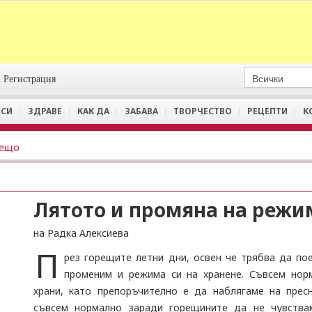
Регистрация
СИ
ЗДРАВЕ
КАК ДА
ЗАБАВА
ТВОРЧЕСТВО
РЕЦЕПТИ
К
нещо
Лятото и промяна на режи
на Радка Алексиева
П
рез горещите летни дни, освен че трябва да по
променим и режима си на хранене. Съвсем нор
храни, като препоръчително е да наблягаме на прес
съвсем нормално заради горещините да не чувства