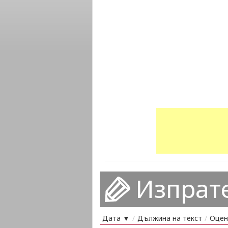
Изпрат
Дата ▼
/
Дължина на текст
/
Оцен