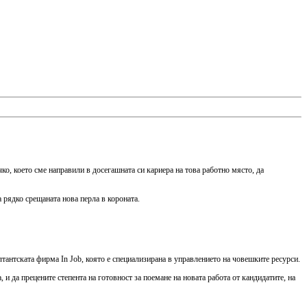
ко, което сме направили в досегашната си кариера на това работно място, да
 рядко срещаната нова перла в короната.
тантската фирма In Job, която е специализирана в управлението на човешките ресурси.
 и да прецените степента на готовност за поемане на новата работа от кандидатите, на