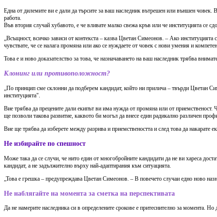
Една от дилемите ви е дали да търсите за ваш наследник вътрешен или външен човек. В
работа.
Във втория случай хубавото, е че вливате малко свежа кръв или че институцията се сд
„Всъщност, всичко зависи от контекста – казва Цветан Симеонов. – Ако институцията се
чувствате, че се налага промяна или ако се нуждаете от човек с нови умения и компете
Това е и ново доказателство за това, че назначаването на ваш наследник трябва внимат
Клонинг или противоположност?
„По принцип сме склонни да подберем кандидат, който ни прилича – твърди Цветан Сим
институцията".
Вие трябва да прецените дали екипът ви има нужда от промяна или от приемственост. 
ще позволи такова развитие, каквото би могъл да внесе един радикално различен проф
Вие ще трябва да изберете между разрива и приемствеността и след това да накарате ек
Не избирайте по спешност
Може така да се случи, че нито един от многобройните кандидати да не ви хареса дост
кандидат, а не задължително върху най-адаптирания към ситуацията.
„Това е грешка – предупреждава Цветан Симеонов. – В повечето случаи едно ново назн
Не наблягайте на момента за сметка на перспективата
Да не намерите наследника си в определените срокове е притеснително за момента. Но 