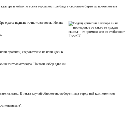
 култура и който по всяка вероятност ще бъде в състояние бързо до поеме новата
ре е да се издигне точно този човек. Но ако
р.
 нови профили, следователно на нови идеи в
о ще ги травматизира. Но този избор едва ли
рявате напълно. В такъв случай обикновено изборът пада върху най-компетентния
моотношенията".