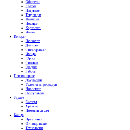
Общество
Кратки
Пътуване
Тенденции
Фамилия
Позиции
Хоризонти
Имена
Консулт
Психолог
Диетолог
Фитотерапевт
Имидж
Юрист
Финанси
Градина
Работа
Пенсиониране
Документи
Условия и процедури
Новостите
Осигуряване
Здраве
Експерт
Хранене
Помогни си сам
Как да
Практично
От нищо нещо
Технологии