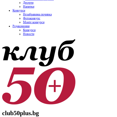
Десерти
Напитки
Конкурси
Незабравима почивка
Фотоконкурс
Моите конкурси
Редакционни
Конкурси
Новости
club50plus.bg