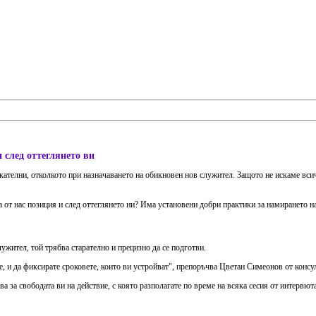
и след оттеглянето ви
скателни, отколкото при назначаването на обикновен нов служител. Защото не искаме всич
а от нас позиция и след оттеглянето ни? Има установени добри практики за намирането на
ужител, той трябва старателно и прецизно да се подготви.
, и да фиксирате сроковете, които ви устройват", препоръчва Цветан Симеонов от консул
за свободата ви на действие, с която разполагате по време на всяка сесия от интервюта,