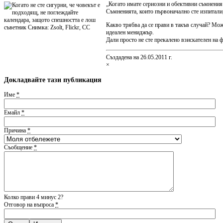
„Когато имате сериозни и обективни съмнения 
Съмненията, които първоначално сте изпитали, 
Какво трябва да се прави в такъв случай? Мож
идеален мениджър.
Дали просто не сте прекалено взискателен на ф
Създадена на 26.05.2011 г.
×
Докладвайте тази публикация
Име
*
Емайл
*
Причина
*
Съобщение
*
Колко прави 4 минус 2?
Отговор на въпроса
*