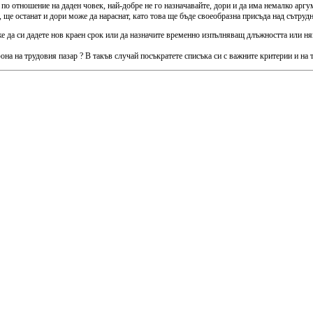
по отношение на даден човек, най-добре не го назначавайте, дори и да има немалко арг
ще останат и дори може да нараснат, като това ще бъде своеобразна присъда над сътрудн
е да си дадете нов краен срок или да назначите временно изпълняващ длъжността или ня
она на трудовия пазар ? В такъв случай посъкратете списъка си с важните критерии и на т