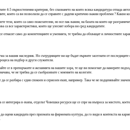
елите 4-5 първостепенни критерия, без спазването на които всяка кандидатура отпада ав
иите, които са ви позволили да се справите с дадени критично важни проблеми ? Какви к
те тези, които са само пожелателни, но все пак важни, на базата на които ще разгранич
ва са все характеристики, които ще улеснят избора ви сред кандидатите.
 се отнасят само до компетенциите и уменията, те трябва да обхващат и личностните ха
ума за вашия наследник. Но сътрудниците ви ще бъдат първите засегнати от последиците 
роцеса на подбор и други служители.
ушайте се в препоръките и желанията на вашите хора, те ще ви помогнат да намерите под
начава, че не трябва да се съобразявате с мнението на колегите.
 се разбира с един спокоен и сериозен екип, например. Така че не подценявайте значение
а се интегрира в екипа, отделът Човешки ресурси ще се спре на въпроса за мястото, кое
да оцени кандидата през призмата на фирмената култура, да го види в контекста на кари
.