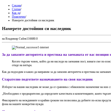
Секции
/
Статии
/
Как да
/
Практично
/
Намерете достойния си наследник
Намерете достойния си наследник
на Владимир Събев
1
1668
0.0
За да запазите авторитета и престижа на заеманата от вас позиция 
К
огато търсим човек, който да ни наследи на заемания пост, винаги сме по-взи
отиде на вятъра.
Как да подходим и какво да направим за да запазим авторитета и престижа на заеманат
Старателно подгответе назначаването на своя наследник
Изборът на вашия наследник не може да се сравнява с обикновено назначeние на нов сл
„Необходимо е предварително да определите качествата и компетенциите, които търсите
Фиксирането на междинните и крайни срокове ви позволява да добиете по-ясна представа 
фона на вашите конкретни нужди.