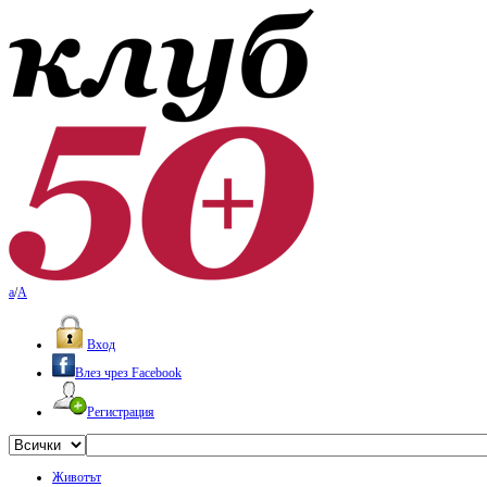
a
/
A
Вход
Влез чрез Facebook
Регистрация
Животът