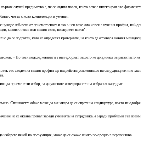
 първия случай предимство е, че се издига човек, който вече е интегриран във фирмената
обива с човек с нови компетенции и умения.
 нуждае най-вече от приемственост и ако в нея вече има човек с нужния профил, най-доб
нции, каквито няма във вашия екип, погледнете навън".
елно да се подготви, като се определят критериите, на които да отговаря новият мениджъ
еонов. – Но този подход невинаги е най-добрият, защото не допринася за развитието на
Човек със сходен на вашия профил ще въздейства успокояващо на сътрудниците и по-малк
ил.
ипа да приеме този избор, за да улесните интегрирането на избрания кандидат.
атъчно. Спешността обаче може да ви накара да се спрете на кандидатура, която не одоб
ачение не се оказва провал заради уменията на сътрудника, а заради проблеми във взаи
да изберете някой по презумпция, може да се окаже много по-вредно в перспектива.