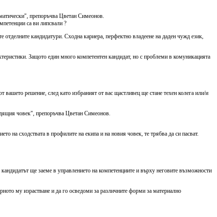
томатически", препоръчва Цветан Симеонов.
омпетенции са ви липсвали ?
ите отделните кандидатури. Сходна кариера, перфектно владеене на даден чужд език,
рактеристики. Защото един много компетентен кандидат, но с проблеми в комуникацията
от вашето решение, след като избраният от вас щастливец ще стане техен колега или/и
ходящия човек", препоръчва Цветан Симеонов.
то на сходствата в профилите на екипа и на новия човек, те трябва да си пасват.
то кандидатът ще заеме в управлението на компетенциите и върху неговите възможности
ерното му израстване и да го осведоми за различните форми за материално