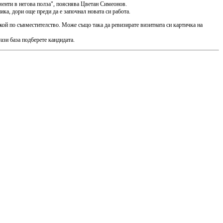
ументи в негова полза", пояснява Цветан Симеонов.
ика, дори още преди да е започнал новата си работа.
кой по съвместителство. Може също така да ревизирате визитната си картичка на
ази база подберете кандидата.