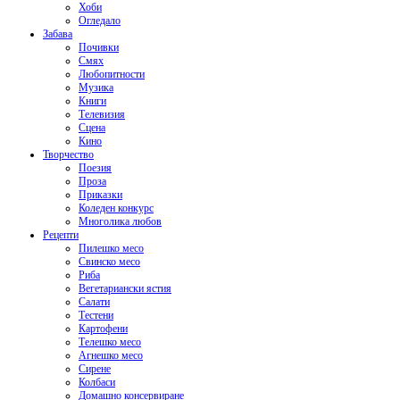
Хоби
Огледало
Забава
Почивки
Смях
Любопитности
Музика
Книги
Телевизия
Сцена
Кино
Творчество
Поезия
Проза
Приказки
Коледен конкурс
Многолика любов
Рецепти
Пилешко месо
Свинско месо
Риба
Вегетариански ястия
Салати
Тестени
Картофени
Телешко месо
Агнешко месо
Сирене
Колбаси
Домашно консервиране