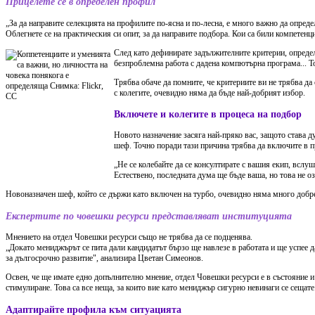
Прицелете се в определен профил
„За да направите селекцията на профилите по-ясна и по-лесна, е много важно да опред
Облегнете се на практическия си опит, за да направите подбора. Кои са били компетенц
След като дефинирате задължителните критерии, определе
безпроблемна работа с дадена компютърна програма... То
Трябва обаче да помните, че критериите ви не трябва да
с колегите, очевидно няма да бъде най-добрият избор.
Включете и колегите в процеса на подбор
Новото назначение засяга най-пряко вас, защото става д
шеф. Точно поради тази причина трябва да включите в п
„Не се колебайте да се консултирате с вашия екип, всл
Естествено, последната дума ще бъде ваша, но това не оз
Новоназначен шеф, който се държи като включен на турбо, очевидно няма много добре да
Експертите по човешки ресурси представляват институцията
Мнението на отдел Човешки ресурси също не трябва да се подценява.
„Докато мениджърът се пита дали кандидатът бързо ще навлезе в работата и ще успее д
за дългосрочно развитие", анализира Цветан Симеонов.
Освен, че ще имате едно допълнително мнение, отдел Човешки ресурси е в състояние и 
стимулиране. Това са все неща, за които вие като мениджър сигурно невинаги се сещате
Адаптирайте профила към ситуацията