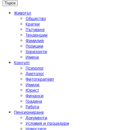
Животът
Общество
Кратки
Пътуване
Тенденции
Фамилия
Позиции
Хоризонти
Имена
Консулт
Психолог
Диетолог
Фитотерапевт
Имидж
Юрист
Финанси
Градина
Работа
Пенсиониране
Документи
Условия и процедури
Новостите