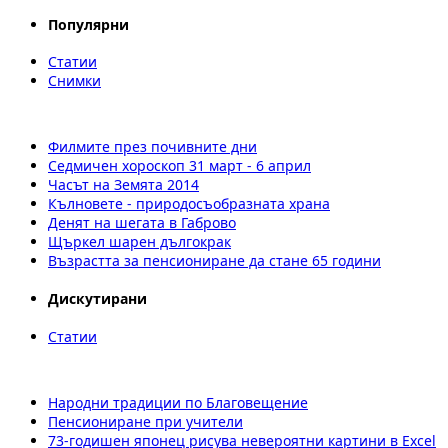
Популярни
Статии
Снимки
Филмите през почивните дни
Седмичен хороскоп 31 март - 6 април
Часът на Земята 2014
Кълновете - природосъобразната храна
Денят на шегата в Габрово
Щъркел шарен дългокрак
Възрастта за пенсиониране да стане 65 години
Дискутирани
Статии
Народни традиции по Благовещение
Пенсиониране при учители
73-годишен японец рисува невероятни картини в Excel