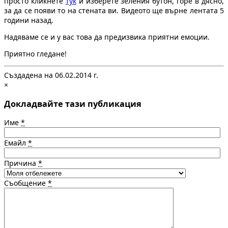
просто кликнете
тук
и изберете зеления бутон, горе в дясно,
за да се появи то на стената ви. Видеото ще върне лентата 5
години назад.
Надяваме се и у вас това да предизвика приятни емоции.
Приятно гледане!
Създадена на 06.02.2014 г.
×
Докладвайте тази публикация
Име
*
Емайл
*
Причина
*
Съобщение
*