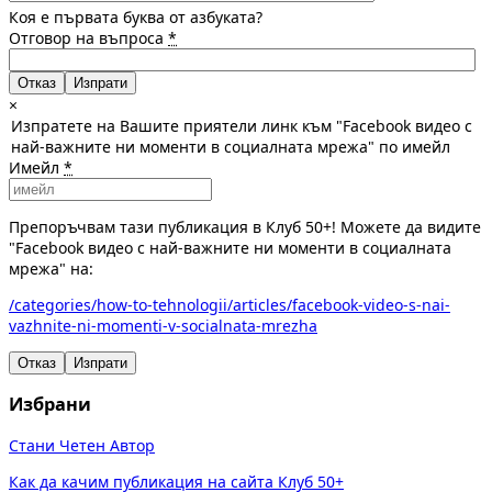
Коя е първата буква от азбуката?
Отговор на въпроса
*
Отказ
×
Изпратете на Вашите приятели линк към "Facebook видео с
най-важните ни моменти в социалната мрежа" по имейл
Имейл
*
Препоръчвам тази публикация в Клуб 50+! Можете да видите
"Facebook видео с най-важните ни моменти в социалната
мрежа" на:
/categories/how-to-tehnologii/articles/facebook-video-s-nai-
vazhnite-ni-momenti-v-socialnata-mrezha
Отказ
Изпрати
Избрани
Стани Четен Автор
Как да качим публикация на сайта Клуб 50+