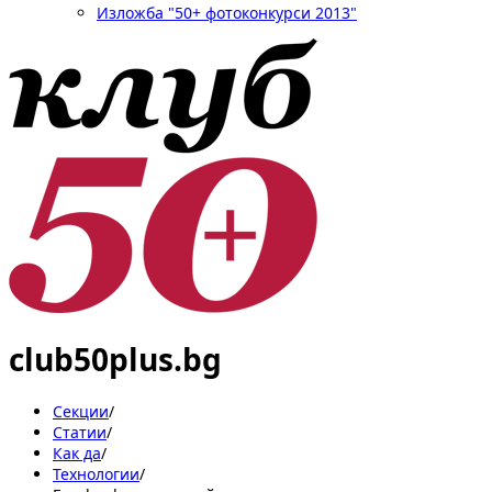
Изложба "50+ фотоконкурси 2013"
club50plus.bg
Секции
/
Статии
/
Как да
/
Технологии
/