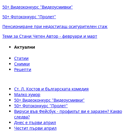
50+ Видеоконкурс "Видеоусмивки"
50+ Фотоконкурс "Пролет"
Пенсиониране при недостигащ осигурителен стаж
Теми за Стани Четен Автор - февруари и март
Актуални
Статии
Снимки
Рецепти
Ст. Л. Костов и българската комедия
Малко хумор
50+ Видеоконкурс "Видеоусмивки"
50+ Фотоконкурс "Пролет"
Вируси във Фейсбук - профилът ви е заразен? Какво
следва?
Днес е първи април
Честит първи април