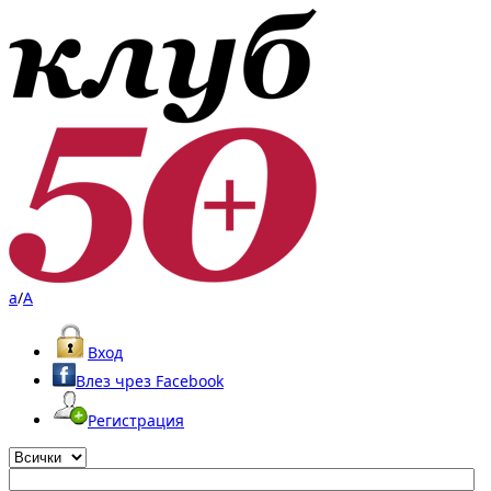
a
/
A
Вход
Влез чрез Facebook
Регистрация