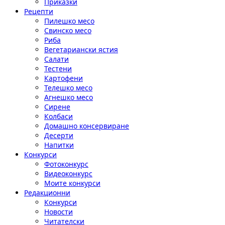
Приказки
Рецепти
Пилешко месо
Свинско месо
Риба
Вегетариански ястия
Салати
Тестени
Картофени
Телешко месо
Агнешко месо
Сирене
Колбаси
Домашно консервиране
Десерти
Напитки
Конкурси
Фотоконкурс
Видеоконкурс
Моите конкурси
Редакционни
Конкурси
Новости
Читателски