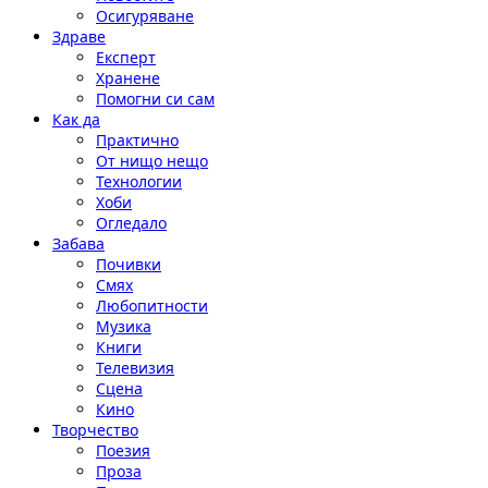
Осигуряване
Здраве
Експерт
Хранене
Помогни си сам
Как да
Практично
От нищо нещо
Технологии
Хоби
Огледало
Забава
Почивки
Смях
Любопитности
Музика
Книги
Телевизия
Сцена
Кино
Творчество
Поезия
Проза