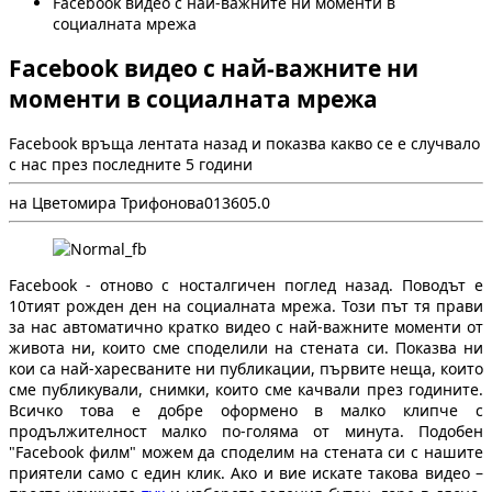
Facebook видео с най-важните ни моменти в
социалната мрежа
Facebook видео с най-важните ни
моменти в социалната мрежа
Facebook връща лентата назад и показва какво се е случвало
с нас през последните 5 години
на Цветомира Трифонова
0
1360
5.0
Facebook - отново с носталгичен поглед назад. Поводът е
10тият рожден ден на социалната мрежа. Този път тя прави
за нас автоматично кратко видео с най-важните моменти от
живота ни, които сме споделили на стената си. Показва ни
кои са най-харесваните ни публикации, първите неща, които
сме публикували, снимки, които сме качвали през годините.
Всичко това е добре оформено в малко клипче с
продължителност малко по-голяма от минута. Подобен
"Facebook филм" можем да споделим на стената си с нашите
приятели само с един клик. Ако и вие искате такова видео –