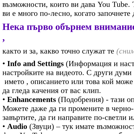
възможности, които ви дава You Tube. 
ви е много по-лесно, когато започнете 
Нека първо обърнем внимание
,
както и за, какво точно служат те
(сни
•
Info and Settings
(Информация и наст
настройките на видеото. С други думи
името , описанието или това кой може
да гледа качения от вас клип.
•
Enhancements
(Подобрения) - тази оп
Можете даже да ги промените в черно-
завъртите, да ги направите по-светли 
•
Audio
(Звуци) – тук имате възможност