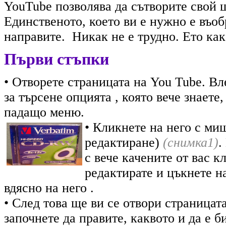
YouTube позволява да сътворите свой 
Единственото, което ви е нужно е въоб
направите. Никак не е трудно. Ето как
Първи стъпки
• Отворете страницата на You Tube. Вл
за търсене опцията , която вече знаете
падащо меню.
• Кликнете на него с ми
редактиране)
(снимка1)
.
с вече качените от вас к
редактирате и цъкнете н
вдясно на него .
• След това ще ви се отвори страницат
започнете да правите, каквото и да е б