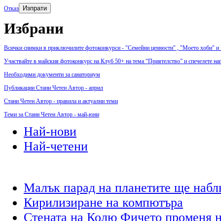
Изпрати
Отказ
Избрани
Всички снимки в приключилите фотоконкурси - "Семейни ценности" , "Моето хоби" и
Участвайте в майския фотоконкурс на Клуб 50+ на тема “Приятелство” и спечелете на
Необходими документи за санаториум
Публикации Стани Четен Автор - април
Стани Четен Автор - правила и актуални теми
Теми за Стани Четен Автор - май-юни
Най-нови
Най-четени
Малък парад на планетите ще набл
Кирилизиране на компютъра
Стената на Колю Фичето променя н