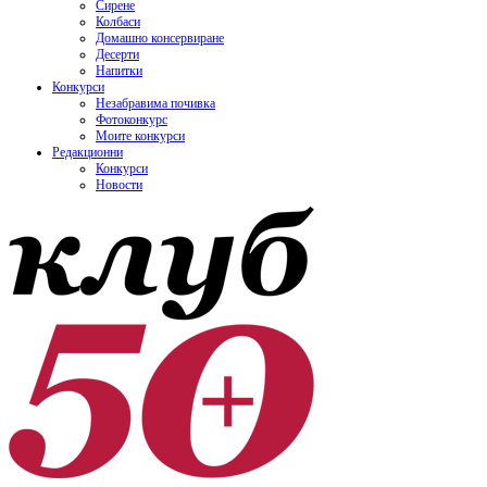
Сирене
Колбаси
Домашно консервиране
Десерти
Напитки
Конкурси
Незабравима почивка
Фотоконкурс
Моите конкурси
Редакционни
Конкурси
Новости