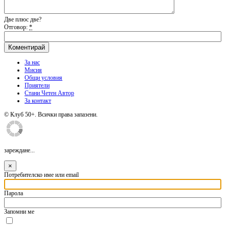
Две плюс две?
Отговор:
*
За нас
Мисия
Общи условия
Приятели
Стани Четен Автор
За контакт
© Клуб 50+. Всички права запазени.
зареждане...
×
Потребителско име или email
Парола
Запомни ме