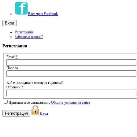
Влез чрез Facebook
Регистрация
Забравена парола?
Регистрация
Email
*
Парола
Кой е последният месец от годината?
Отговор:
*
Приемам и се съгласявам с
Общите условия на сайта
Вход