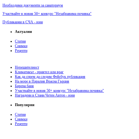
Необходими документи за санаториум
Участвайте в новия 50+ конкурс "Незабравима почивка"
Публикации в СЧА - юни
Актуални
Статии
Снимки
Рецепти
Нерешителност
Климатикът - приятел или враг
Как да спрем да следим Фейсбук публикация
На море в Паралия Врасна Гърция
Бирена баня
Участвайте в новия 50+ конкурс "Незабравима почивка"
Наградени в Стани Четен Автор - юни
Популярни
Статии
Снимки
Рецепти