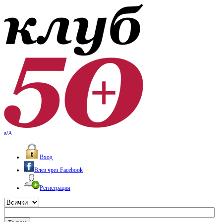
a
/
A
Вход
Влез чрез Facebook
Регистрация