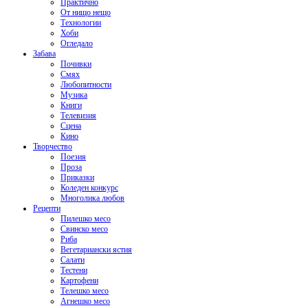
Практично
От нищо нещо
Технологии
Хоби
Огледало
Забава
Почивки
Смях
Любопитности
Музика
Книги
Телевизия
Сцена
Кино
Творчество
Поезия
Проза
Приказки
Коледен конкурс
Многолика любов
Рецепти
Пилешко месо
Свинско месо
Риба
Вегетариански ястия
Салати
Тестени
Картофени
Телешко месо
Агнешко месо