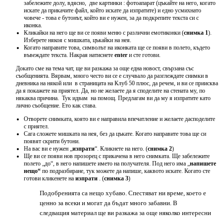
забележите долу, вдясно, две картинки : фотоапарат (цъкайте на него, когато
искате да прикачите файл, който искате да изпратите) и едно усмихнато
човече - това е бутонът, който ви е нужен, за да подкрепите текста си с
иконка.
Кликайки на него ще ви се появи меню с различни емотиконки (
снимка 1
).
Изберете някоя с мишката, цъкайки на нея.
Когато направите това, символът на иконката ще се появи в полето, където
въвеждате текста. Накрая натиснете
enter
и сте готови.
Докато сме на тема чат, ще ви разкажа за още една новост, свързана със
съобщенията. Вярвам, много често ви се е случвало да разглеждате снимки в
дневника на някой или в страницата на Клуб 50 плюс, да речем, и ви се приисква
да я покажете на приятел. Да, но не желаете да я споделите на стената му, по
някаква причина. Тук идвам на помощ. Предлагам ви да му я изпратите като
лично съобщение. Ето как става.
Отворете снимката, която ви е направила впечатление и желаете дасподелите
с приятел.
Сага сложете мишката на нея, без да цъкате. Когато направите това ще си
появят скрити бутони.
На вас ви е нужен „
изпрати
“. Кликнете на него. (
снимка 2
)
Ще ви се появи нов прозорец с прикачена в него снимката. Ще забележите
полето „до“, в него напишете името на получателя. Под него има „
напишете
нещо“
по подразбиране, тук можете да напише, каквото искате. Когато сте
готови кликенете на
изпрати
. (
снимка 3
)
Подобренията са нещо хубаво. Спестяват ни време, което е
ценно за всеки и могат да бъдат много забавни. В
следващия материал ще ви разкажа за още няколко интересни