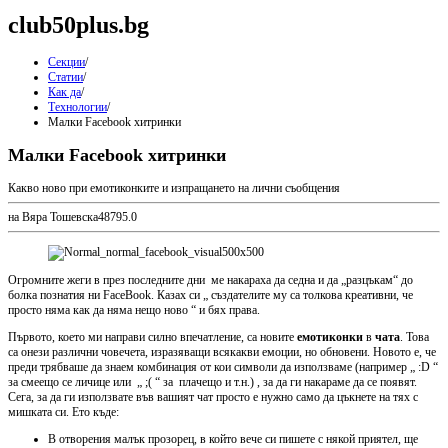
club50plus.bg
Секции
/
Статии
/
Как да
/
Технологии
/
Малки Facebook хитринки
Малки Facebook хитринки
Какво ново при емотиконките и изпращането на лични съобщения
на Вяра Тошевска
4
879
5.0
Огромните жеги в през последните дни ме накараха да седна и да „разцъкам“ до
болка познатия ни FaceBook. Казах си „ създателите му са толкова креативни, че
просто няма как да няма нещо ново “ и бях права.
Първото, което ми направи силно впечатление, са новите
емотиконки
в
чата
. Това
са онези различни човечета, изразяващи всякакви емоции, но обновени. Новото е, че
преди трябваше да знаем комбинация от кои символи да използваме (например „ :D “
за смеещо се личице или „ ;( “ за плачещо и т.н.) , за да ги накараме да се появят.
Сега, за да ги използвате във вашият чат просто е нужно само да цъкнете на тях с
мишката си. Ето къде:
В отворения малък прозорец, в който вече си пишете с някой приятел, ще