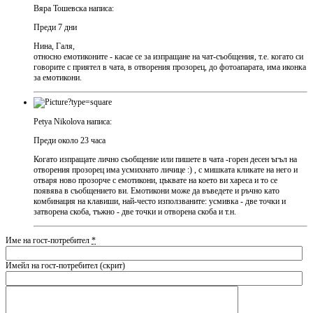
Вяра Тошевска написа:
Преди 7 дни
Нина, Галя,
относно емотиконите - касае се за изпращане на чат-съобщения, т.е. когато си
говорите с приятел в чата, в отворения прозорец, до фотоапарата, има иконка
за емотикони.
Petya Nikolova написа:
Преди около 23 часа
Когато изпращате лично съобщение или пишете в чата -горен десен ъгъл на
отворения прозорец има усмихнато личице :) , с мишката кликате на него и
отваря ново прозорче с емотикони, цъквате на което ви хареса и то се
появява в съобщението ви. Емотикони може да въведете и ръчно като
комбинация на клавиши, най-често използваните: усмивка - две точки и
затворена скоба, тъжно - две точки и отворена скоба и т.н.
Име на гост-потребител
*
Имейл на гост-потребител (скрит)