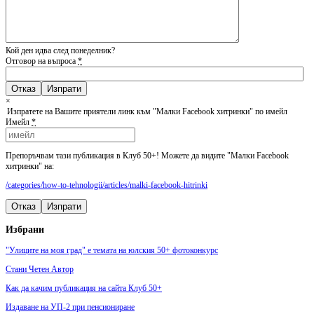
Кой ден идва след понеделник?
Отговор на въпроса
*
Отказ
×
Изпратете на Вашите приятели линк към "Малки Facebook хитринки" по имейл
Имейл
*
Препоръчвам тази публикация в Клуб 50+! Можете да видите "Малки Facebook
хитринки" на:
/categories/how-to-tehnologii/articles/malki-facebook-hitrinki
Отказ
Изпрати
Избрани
"Улиците на моя град" е темата на юлския 50+ фотоконкурс
Стани Четен Автор
Как да качим публикация на сайта Клуб 50+
Издаване на УП-2 при пенсиониране