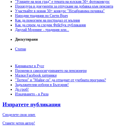
"Улиците на моя град" е темата на юлския 50+ фотоконкурс
Процедура и документи за отпускане на добавка към пенсията
Участвайте в новия 50+ конкурс "Незабравима почивка"
Народни традиции по Свети Врач
Как да помогнем на пострадал от мълния
Как да спрем да следим Фейсбук публикация
Джулай Морнинг - традиция или...
Дискутирани
Статии
Карнавалът в Русе
Промени в самоосигуряването на пенсионери
Малки Facebook хитринки
"Тютюн" и "Майце си" да отпаднат от учебната програма?
Задължителни избори в България!
До гроб!
Изкачването - в Рила
Изпратете публикация
Споделете своя опит.
Станете четен автор!