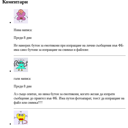
Коментари
Нина написа:
Преди 8 дни
Не намерих бутон за емотикони при изпращане на лични съобщения във ФБ-
има само бутони за изпращане на снимки и файлове.
галя написа:
Преди 8 дни
Аз също опитах, но няма бутон за емотикони, когато желая да изпратя
съобщение до приятел във ФБ. Има путон фотоапарат, тоест да изпращане на
файл или снимка!!!!