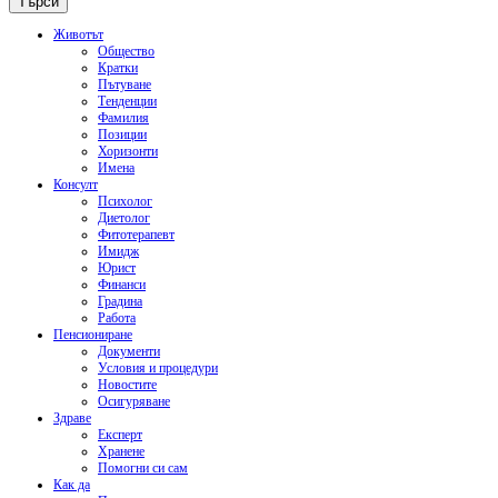
Животът
Общество
Кратки
Пътуване
Тенденции
Фамилия
Позиции
Хоризонти
Имена
Консулт
Психолог
Диетолог
Фитотерапевт
Имидж
Юрист
Финанси
Градина
Работа
Пенсиониране
Документи
Условия и процедури
Новостите
Осигуряване
Здраве
Експерт
Хранене
Помогни си сам
Как да