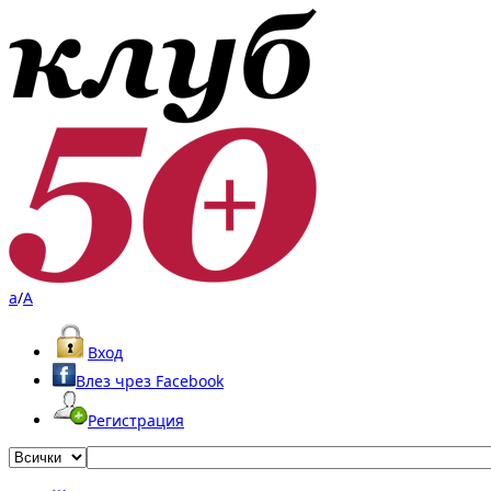
a
/
A
Вход
Влез чрез Facebook
Регистрация