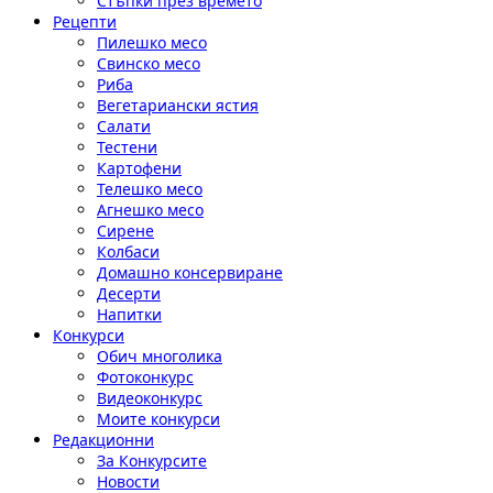
Стъпки през времето
Рецепти
Пилешко месо
Свинско месо
Риба
Вегетариански ястия
Салати
Тестени
Картофени
Телешко месо
Агнешко месо
Сирене
Колбаси
Домашно консервиране
Десерти
Напитки
Конкурси
Обич многолика
Фотоконкурс
Видеоконкурс
Моите конкурси
Редакционни
За Конкурсите
Новости