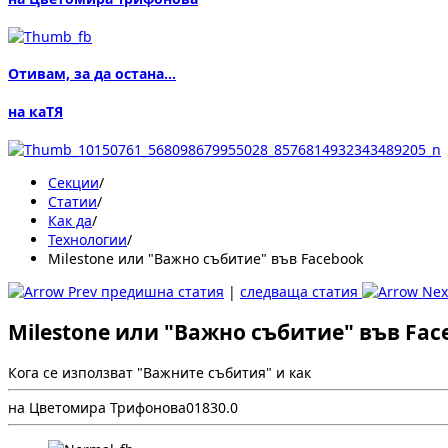
Отивам, за да остана...
на каТЯ
Секции
/
Статии
/
Как да
/
Технологии
/
Milestone или "Важно събитие" във Facebook
предишна статия
|
следваща статия
Milestone или "Важно събитие" във Fac
Кога се използват "Важните събития" и как
на Цветомира Трифонова
0
183
0.0