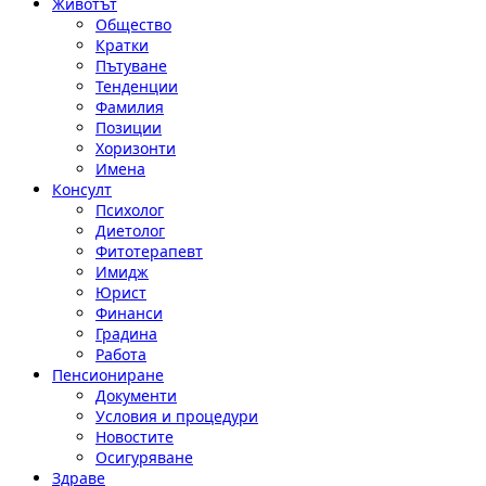
Животът
Общество
Кратки
Пътуване
Тенденции
Фамилия
Позиции
Хоризонти
Имена
Консулт
Психолог
Диетолог
Фитотерапевт
Имидж
Юрист
Финанси
Градина
Работа
Пенсиониране
Документи
Условия и процедури
Новостите
Осигуряване
Здраве