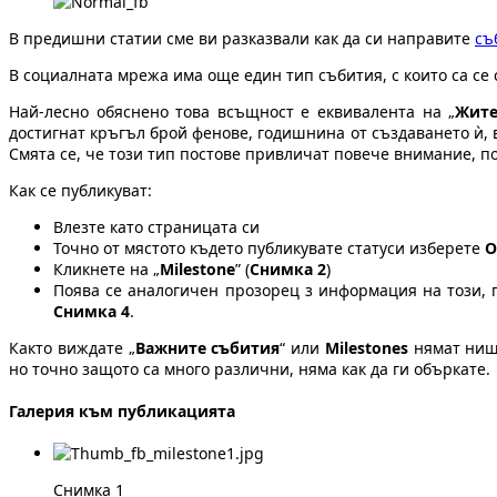
В предишни статии сме ви разказвали как да си направите
съ
В социалната мрежа има още един тип събития, с които са се 
Най-лесно обяснено това всъщност е еквивалента на „
Жите
достигнат кръгъл брой фенове, годишнина от създаването ѝ, 
Смята се, че този тип постове привличат повече внимание, по
Как се публикуват:
Влезте като страницата си
Точно от мястото където публикувате статуси изберете
О
Кликнете на „
Milestone
” (
Снимка 2
)
Поява се аналогичен прозорец з информация на този,
Снимка 4
.
Както виждате „
Важните събития
“ или
Milestones
нямат нищ
но точно защото са много различни, няма как да ги объркате.
Галерия към публикацията
Снимка 1