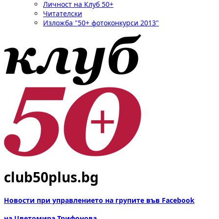
Личност на Клуб 50+
Читателски
Изложба "50+ фотоконкурси 2013"
club50plus.bg
Новости при управлението на групите във Facebook
на Цветомира Трифонова