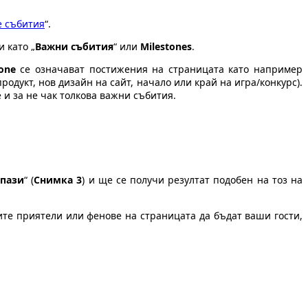
е събития
“.
 като „
Важни събития
“ или
Milestones
.
tone
се означават постижения на страницата като например
дукт, нов дизайн на сайт, начало или край на игра/конкурс).
 и за не чак толкова важни събития.
апази
“ (
Снимка 3
) и ще се получи резултат подобен на тоз на
ите приятели или фенове на страницата да бъдат ваши гости,