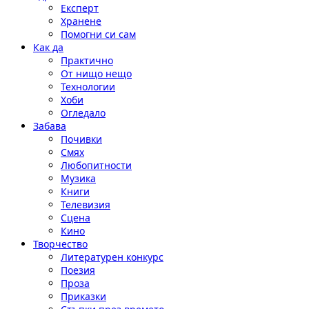
Експерт
Хранене
Помогни си сам
Как да
Практично
От нищо нещо
Технологии
Хоби
Огледало
Забава
Почивки
Смях
Любопитности
Музика
Книги
Телевизия
Сцена
Кино
Творчество
Литературен конкурс
Поезия
Проза
Приказки