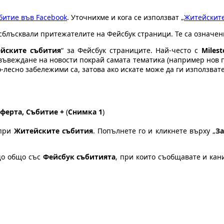
битие във Facebook
. Уточнихме и кога се използват „
Житейскит
сблъсквали притежателите на Фейсбук страници. Те са означени
йските събития
“ за Фейсбук страниците. Най-често с
Miles
въвеждане на новости покрай самата тематика (например нов про
-лесно забележими са, затова ако искате може да ги използвате
ферта, Събитие +
(
Снимка 1
)
 при
Житейските събития
. Попълнете го и кликнете върху „
З
о общо със
Фейсбук събитията
, при които съобщавате и кан