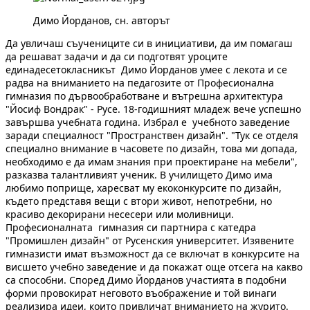
Димо Йорданов, сн. авторът
Да увличаш съучениците си в инициативи, да им помагаш
да решават задачи и да си подготвят уроците
единадесетокласникът Димо Йорданов умее с лекота и се
радва на вниманието на педагозите от Професионална
гимназия по дървообработване и вътрешна архитектура
"Йосиф Вондрак" - Русе. 18-годишният младеж вече успешно
завършва учебната година. Избрал е учебното заведение
заради специалност "Пространствeн дизайн". "Тук се отделя
специално внимание в часовете по дизайн, това ми допада,
необходимо е да имам знания при проектиране на мебели",
разказва талантливият ученик. В училището Димо има
любимо поприще, харесват му екоконкурсите по дизайн,
където представя вещи с втори живот, непотребни, но
красиво декорирани несесери или моливници.
Професионалната гимназия си партнира с катедра
"Промишлен дизайн" от Русенския университет. Изявените
гимназисти имат възможност да се включат в конкурсите на
висшето учебно заведение и да покажат още отсега на какво
са способни. Според Димо Йорданов участията в подобни
форми провокират неговото въображение и той винаги
реализира идеи, които привличат вниманието на журито.