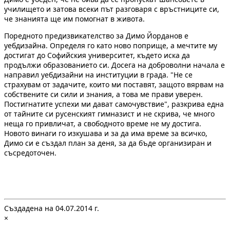
училището и затова всеки път разговаря с връстниците си,
че знанията ще им помогнат в живота.
Поредното предизвикателство за Димо Йорданов е
уебдизайна. Определя го като ново поприще, а мечтите му
достигат до Софийския университет, където иска да
продължи образованието си. Досега на доброволни начала е
направил уебдизайни на институции в града. "Не се
страхувам от задачите, които ми поставят, защото вярвам на
собствените си сили и знания, а това ме прави уверен.
Постигнатите успехи ми дават самочувствие", разкрива една
от тайните си русенският гимназист и не скрива, че много
неща го привличат, а свободното време не му достига.
Новото винаги го изкушава и за да има време за всичко,
Димо си е създал план за деня, за да бъде организиран и
съсредоточен.
Създадена на 04.07.2014 г.
×