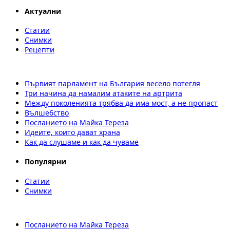
Актуални
Статии
Снимки
Рецепти
Първият парламент на България весело потегля
Три начина да намалим атаките на артрита
Между поколенията трябва да има мост, а не пропаст
Вълшебство
Посланието на Майка Тереза
Идеите, които дават храна
Как да слушаме и как да чуваме
Популярни
Статии
Снимки
Посланието на Майка Тереза