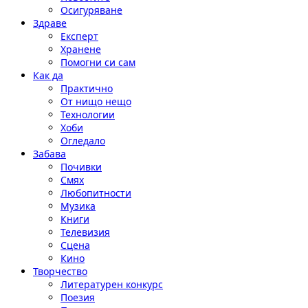
Осигуряване
Здраве
Експерт
Хранене
Помогни си сам
Как да
Практично
От нищо нещо
Технологии
Хоби
Огледало
Забава
Почивки
Смях
Любопитности
Музика
Книги
Телевизия
Сцена
Кино
Творчество
Литературен конкурс
Поезия