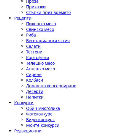
Проза
Приказки
Стъпки през времето
Рецепти
Пилешко месо
Свинско месо
Риба
Вегетариански ястия
Салати
Тестени
Картофени
Телешко месо
Агнешко месо
Сирене
Колбаси
Домашно консервиране
Десерти
Напитки
Конкурси
Обич многолика
Фотоконкурс
Видеоконкурс
Моите конкурси
Редакционни