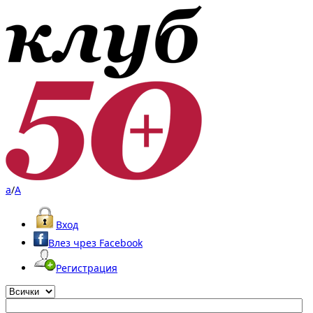
a
/
A
Вход
Влез чрез Facebook
Регистрация