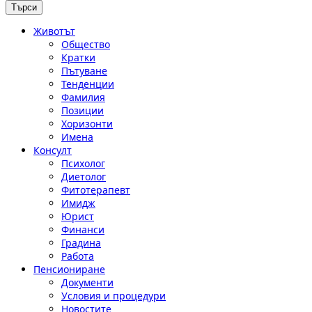
Животът
Общество
Кратки
Пътуване
Тенденции
Фамилия
Позиции
Хоризонти
Имена
Консулт
Психолог
Диетолог
Фитотерапевт
Имидж
Юрист
Финанси
Градина
Работа
Пенсиониране
Документи
Условия и процедури
Новостите