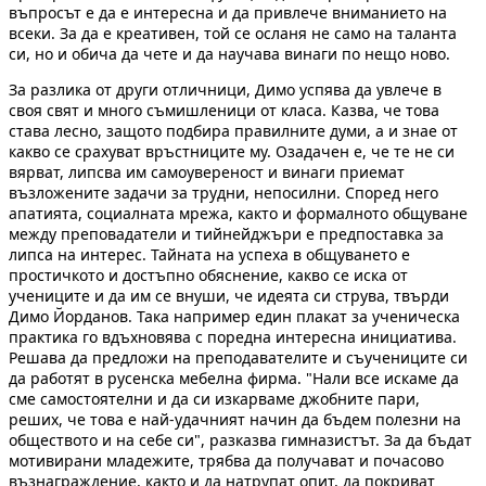
въпросът е да е интересна и да привлече вниманието на
всеки. За да е креативен, той се осланя не само на таланта
си, но и обича да чете и да научава винаги по нещо ново.
За разлика от други отличници, Димо успява да увлече в
своя свят и много съмишленици от класа. Казва, че това
става лесно, защото подбира правилните думи, а и знае от
какво се срахуват връстниците му. Озадачен е, че те не си
вярват, липсва им самоувереност и винаги приемат
възложените задачи за трудни, непосилни. Според него
апатията, социалната мрежа, както и формалното общуване
между преповадатели и тийнейджъри е предпоставка за
липса на интерес. Тайната на успеха в общуването е
простичкото и достъпно обяснение, какво се иска от
учениците и да им се внуши, че идеята си струва, твърди
Димо Йорданов. Така например един плакат за ученическа
практика го вдъхновява с поредна интересна инициатива.
Решава да предложи на преподавателите и съучениците си
да работят в русенска мебелна фирма. "Нали все искаме да
сме самостоятелни и да си изкарваме джобните пари,
реших, че това е най-удачният начин да бъдем полезни на
обществото и на себе си", разказва гимназистът. За да бъдат
мотивирани младежите, трябва да получават и почасово
възнаграждение, както и да натрупат опит, да покриват