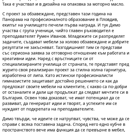
Така е участвал и в дизайна на опаковка за моторно масло.
С проект за обзавеждане, представен тази година на
Панорама на професионалното образование в Пловдив,
екипът на училището печели първа награда. И тук Димо
участва с група ученици, чийто главен ръководител е
преподавателят Румен Иванов. Младежите си разпределят
задачите, създават мебели за холово обзавеждане и добрите
резултати не закъсняват. Тазгодишният тим се представи
със сериозна заявка за отговорно отношение към работата и
креативни идеи. Наред с връстниците си от
специализираните училища от страната, те представят пред
журито своя реализиран проект за стилна холна гарнитура,
изработена от липа. Като истински професионалисти
гимназистите защитават достойно решението си как да
предложат своите мебели на клиентите, с какво са по-добри
от останалите и дали ще продължат да следват мечтите си в
България. Освен това доказват, че имат потенциал да се
развиват, да генерират идеи и творят, а успехите им се
нуждаят от подкрепата на преподавателите.
Димо твърди, че идеите се натрупват, чувства, че може да се
справи с всяка поставена задача. Според него едно кубче в
пространството вече има функция да се превърне в мебел,