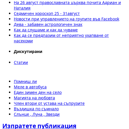
На 26 август православната църква почита Адриан и
Наталия
Седмичен хороскоп 25 - 31август
Новости при управлението на групите във Facebook
Дева - забавен астрологичен знак
Как да слушаме и как да чуваме
Как да се предпазим от неприятно ухапване от
насекоми
Дискутирани
Статии
Помниш ли
Меле в автобуса
Един зимен ден на село
Магията на любовта
Член втори от устава на съпрузите
Въздишка по съмнало
Слънце , Луна , Звезди
Изпратете публикация