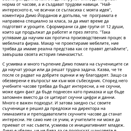
норма от часове, а и създават трудови навици. "Най-
интересното е, че всички се съгласиха с моята идея",
коментира Димо Йорданов и допълва, че програмата е
направена специално за класа, за да имат време да
подготвят и уроците. Сформирани са две групи от 12 души,
които ще продължат да работят и през лятото. "Така
успяваме да научим как протича производствения процес в
мебелната фирма. Макар че проектираме мебелите, ние
трябва да имаме реална представа как се правят детайлите",
завършва своята история гимназистът.
С усмивка и много търпение Димо помага на съучениците си
да научат уроци или да решат трудна задача. Казва, че те
после се радват на добрите оценки и му благодарят. Защо са
обезверени е въпросът ми към моя събеседник. Според него
учебните часове трябва да бъдат интересни, а не скучни,
може един факт да бъде поднесен като приказка и ще бъде
запомнен вместо да се цитират скучни цифри и данни.
Много е важен подходът. И затова заедно със своите
съученици е решил да предложи на директора на
гимназията и преподавателите скучните часове да станат
интересни. Не само ние се учим, и учителите ни може да
приемат от нас съвети, усмихва се инициативният младеж.
Димо е убеден, че не бива да се пропускат шансовете в