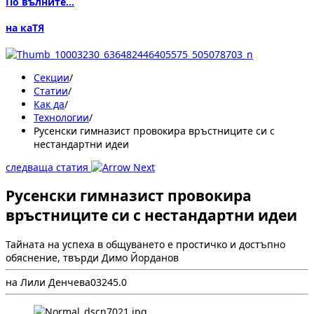
По вълните...
на каТЯ
Секции
/
Статии
/
Как да
/
Технологии
/
Русенски гимназист провокира връстниците си с
нестандартни идеи
следваща статия
Русенски гимназист провокира
връстниците си с нестандартни идеи
Тайната на успеха в общуването е простичко и достъпно
обяснение, твърди Димо Йорданов
на Лили Денчева
0
324
5.0