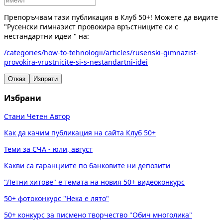
Препоръчвам тази публикация в Клуб 50+! Можете да видите
"Русенски гимназист провокира връстниците си с
нестандартни идеи " на:
/categories/how-to-tehnologii/articles/rusenski-gimnazist-
provokira-vrustnicite-si-s-nestandartni-idei
Отказ
Изпрати
Избрани
Стани Четен Автор
Как да качим публикация на сайта Клуб 50+
Теми за СЧА - юли, август
Какви са гаранциите по банковите ни депозити
"Летни хитове" е темата на новия 50+ видеоконкурс
50+ фотоконкурс "Нека е лято"
50+ конкурс за писмено творчество "Обич многолика"