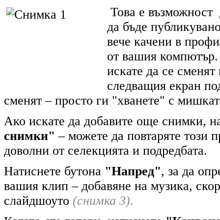
Това е възможност 
да бъде публикувано
вече качени в проф
от вашия компютър
искате да се сменят 
следващия екран под
сменят – просто ги "хванете" с мишкат
Ако искате да добавите още снимки, н
снимки"
– можете да повтаряте този п
доволни от селекцията и подредбата.
Натиснете бутона
"Напред"
, за да оп
вашия клип – добавяне на музика, ско
слайдшоуто
(снимка 3).