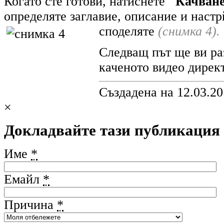
Когато сте готови, натиснете
"Качван
определяте заглавие, описание и настр
споделяте
(снимка 4).
Следващ път ще ви ра
каченото видео дирек
Създадена на 12.03.20
×
Докладвайте тази публикация
Име
*
Емайл
*
Причина
*