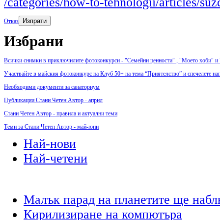
/categories/how-to-tehnologii/articles/s
Изпрати
Отказ
Избрани
Всички снимки в приключилите фотоконкурси - "Семейни ценности" , "Моето хоби" и
Участвайте в майския фотоконкурс на Клуб 50+ на тема “Приятелство” и спечелете на
Необходими документи за санаториум
Публикации Стани Четен Автор - април
Стани Четен Автор - правила и актуални теми
Теми за Стани Четен Автор - май-юни
Най-нови
Най-четени
Малък парад на планетите ще набл
Кирилизиране на компютъра