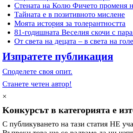
Стената на Колю Фичето променя н
Тайната е в позитивното мислене
Моята история за толерантността
81-годишната Веселия скочи с пар
От света на децата – в света на гол
Изпратете публикация
Споделете своя опит.
Станете четен автор!
×
Kонкурсът в категорията е из
С публикуването на тази статия НЕ уча
Въпреки това ще се радваме да ни изпр