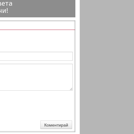
вета
чи!