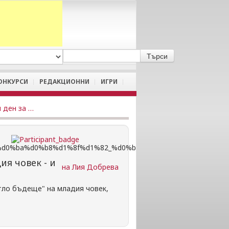
A
/
a
ОНКУРСИ
РЕДАКЦИОННИ
ИГРИ
Абитуриентският бал е обичан и с вълнение чакан специален ден за младия човек - и скъпа наша традиция.
ия човек - и
на Лия Добрева
етло бъдеще" на младия човек,