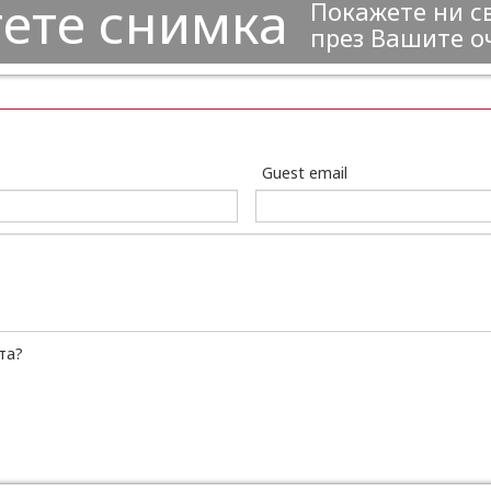
ете снимка
Покажете ни с
през Вашите о
Guest email
та?