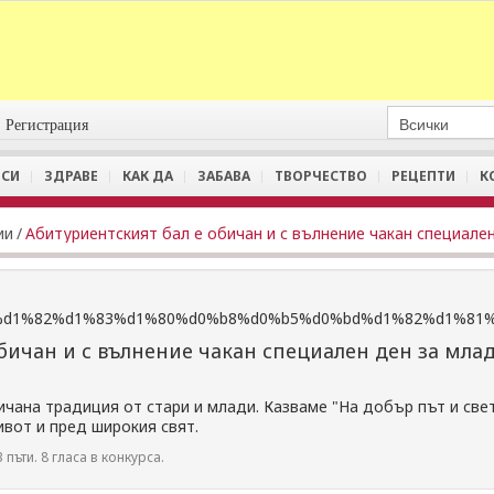
Регистрация
СИ
ЗДРАВЕ
КАК ДА
ЗАБАВА
ТВОРЧЕСТВО
РЕЦЕПТИ
К
ии
/
бичан и с вълнение чакан специален ден за млад
ичана традиция от стари и млади. Казваме "На добър път и св
ивот и пред широкия свят.
 пъти. 8 гласа в конкурса.