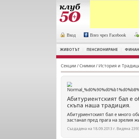
Вход
Влез чрез Facebook
ЖИВОТЪТ
ПЕНСИОНИРАНЕ
ФИНАН
Секции
/
Снимки
/
История и Традиц
Абитуриентският бал е о
скъпа наша традиция.
Абитуриентският бал е много об
застанал пред прага на зрелия ж
Създадена на 18.09.2013 г. Видяна 2393