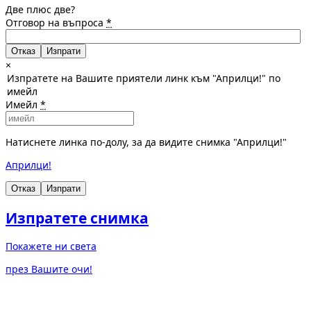
Две плюс две?
Отговор на въпроса
*
Отказ
×
Изпратете на Вашите приятели линк към "Априлци!" по
имейл
Имейл
*
Натиснете линка по-долу, за да видите снимка "Априлци!"
Априлци!
Отказ
Изпрати
Изпратете снимка
Покажете ни света
през Вашите очи!