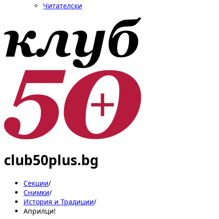
Читателски
club50plus.bg
Секции
/
Снимки
/
История и Традиции
/
Априлци!