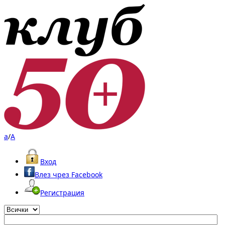
a
/
A
Вход
Влез чрез Facebook
Регистрация