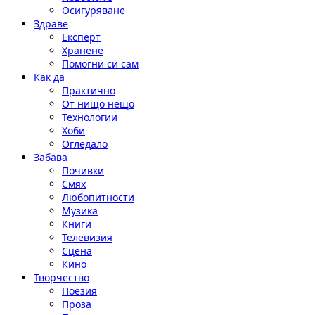
Осигуряване
Здраве
Експерт
Хранене
Помогни си сам
Как да
Практично
От нищо нещо
Технологии
Хоби
Огледало
Забава
Почивки
Смях
Любопитности
Музика
Книги
Телевизия
Сцена
Кино
Творчество
Поезия
Проза