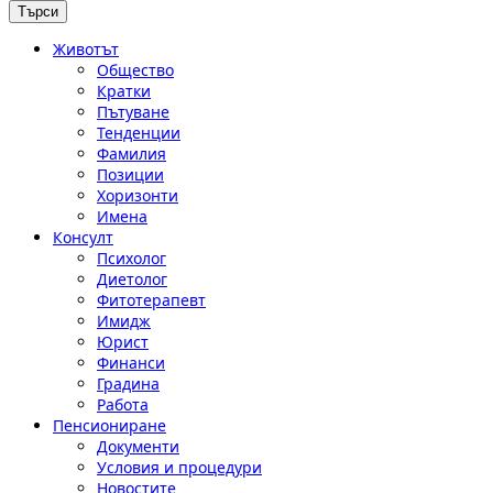
Животът
Общество
Кратки
Пътуване
Тенденции
Фамилия
Позиции
Хоризонти
Имена
Консулт
Психолог
Диетолог
Фитотерапевт
Имидж
Юрист
Финанси
Градина
Работа
Пенсиониране
Документи
Условия и процедури
Новостите