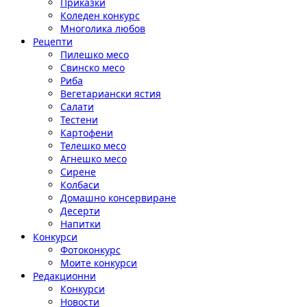
Приказки
Коледен конкурс
Многолика любов
Рецепти
Пилешко месо
Свинско месо
Риба
Вегетариански ястия
Салати
Тестени
Картофени
Телешко месо
Агнешко месо
Сирене
Колбаси
Домашно консервиране
Десерти
Напитки
Конкурси
Фотоконкурс
Моите конкурси
Редакционни
Конкурси
Новости