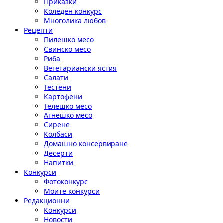
Приказки
Коледен конкурс
Многолика любов
Рецепти
Пилешко месо
Свинско месо
Риба
Вегетариански ястия
Салати
Тестени
Картофени
Телешко месо
Агнешко месо
Сирене
Колбаси
Домашно консервиране
Десерти
Напитки
Конкурси
Фотоконкурс
Моите конкурси
Редакционни
Конкурси
Новости