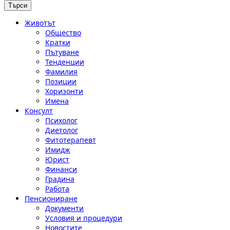
Животът
Общество
Кратки
Пътуване
Тенденции
Фамилия
Позиции
Хоризонти
Имена
Консулт
Психолог
Диетолог
Фитотерапевт
Имидж
Юрист
Финанси
Градина
Работа
Пенсиониране
Документи
Условия и процедури
Новостите