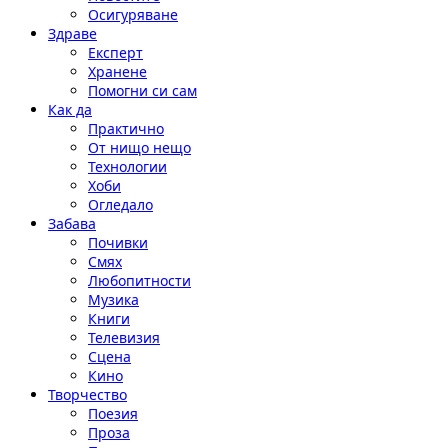
Осигуряване
Здраве
Експерт
Хранене
Помогни си сам
Как да
Практично
От нищо нещо
Технологии
Хоби
Огледало
Забава
Почивки
Смях
Любопитности
Музика
Книги
Телевизия
Сцена
Кино
Творчество
Поезия
Проза