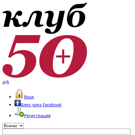
a
/
A
Вход
Влез чрез Facebook
Регистрация